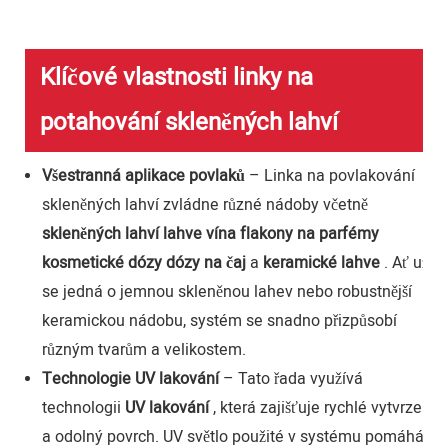
Klíčové vlastnosti linky na
potahování skleněných lahví
Všestranná aplikace povlaků
– Linka na povlakování
skleněných lahví zvládne různé nádoby včetně
skleněných lahví
lahve vína
flakony na parfémy
kosmetické dózy
dózy na čaj
a
keramické lahve
. Ať už
se jedná o jemnou skleněnou lahev nebo robustnější
keramickou nádobu, systém se snadno přizpůsobí
různým tvarům a velikostem.
Technologie UV lakování
– Tato řada využívá
technologii
UV lakování
, která zajišťuje rychlé vytvrzení
a odolný povrch. UV světlo použité v systému pomáhá