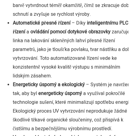
barvě vytvrdnout téměř okamžitě, čímž se zkracuje doba
schnutí a zvyšuje se rychlost výroby.
Automatické přesné řízení
– Díky
inteligentnímu PLC
řízení
a
ovládání pomocí dotykové obrazovky
zaručuje
linka na lakování skleněných lahví přesné řízení
parametrů, jako je tloušťka povlaku, tvar nástřiku a doba
vytvrzování. Toto automatizované řízení vede ke
konzistentně vysoké kvalitě výstupu s minimálním
lidským zásahem.
Energeticky úsporný a ekologický
– Systém je navržen
tak, aby byl
energeticky úsporný
a využíval pokročilé
technologie sušení, které minimalizují spotřebu energie.
Ekologický proces UV vytvrzování neprodukuje žádné
škodlivé těkavé organické sloučeniny, což přispívá k
čistšímu a bezpečnějšímu výrobnímu prostředí.