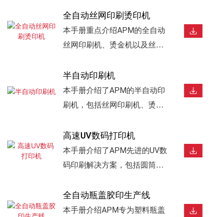
全自动丝网印刷烫印机
本手册重点介绍APM的全自动
丝网印刷机、烫金机以及丝网
印刷与烫金一体化系统。适用
于化妆品包装、瓶子、瓶盖、
半自动印刷机
罐子、软管、杯子和工业产
本手册介绍了APM的半自动印
品。产品具有高速生产、精准
刷机，包括丝网印刷机、烫金
套准、伺服控制和灵活的自动
机和贴标机。这些设备专为灵
化解决方案，可实现优质的表
活生产、样品制作、小批量生
高速UV数码打印机
面装饰效果。
产和定制印刷应用而设计，适
本手册介绍了APM先进的UV数
用于瓶子、瓶盖、杯子、化妆
码印刷解决方案，包括圆筒式
品包装和各种工业产品。
UV数码印刷机和平板式UV数码
印刷机。适用于化妆品、包
全自动瓶盖胶印生产线
装、促销品、玻璃、塑料、金
本手册介绍APM专为塑料瓶盖