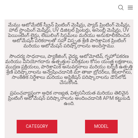
మేము ఆటోమేటిక్ స్క్రీన్ ప్రింటింగ్ మెషీన్లు, ప్యాడ్ ప్రింటింగ్ మెషీన్లు,
హాట్ స్టాంపింగ్ మెషీన్లు, UV డిజిటల్ ప్రింటర్లు, అసెంబ్లీ మెషీన్లు, UV
పెయింటింగ్ లైన్లు, లేబులింగ్ సిస్టమ్‌లు మరియు అనుకూలీకరించిన
ఆటోమేషన్ పరికరాలతో సహా విస్తృత శ్రేణి పారిశ్రామిక ప్రింటింగ్
మరియు ఆటోమేషన్ పరిష్కారాలను అందిస్తాము.
సౌందర్య సాధనాలు, ప్యాకేజింగ్, వైద్య, ఆటోమోటివ్, గృహోపకరణ
మరియు వినియోగదారు ఉత్పత్తుల పరిశ్రమల కోసం యంత్ర లక్షణాలు,
ముద్రణ ప్రక్రియలు, పారిశ్రామిక అనువర్తనాలు మరియు టర్న్‌కీ ఉత్పత్తి
శ్రేణి పరిష్కారాలను అన్వేషించడానికి మా తాజా బ్రోచర్‌లు, కేటలాగ్‌లు,
సాంకేతిక నిర్దేశాలు మరియు అప్లికేషన్ పరిష్కారాలను డౌన్‌లోడ్
చేసుకోండి.
ప్రపంచవ్యాప్తంగా అధిక నాణ్యత, విశ్వసనీయత మరియు తెలివైన
ప్రింటింగ్ ఆటోమేషన్ పరిష్కారాలను అందించడానికి APM కట్టుబడి
ఉంది.
CATEGORY
MODEL