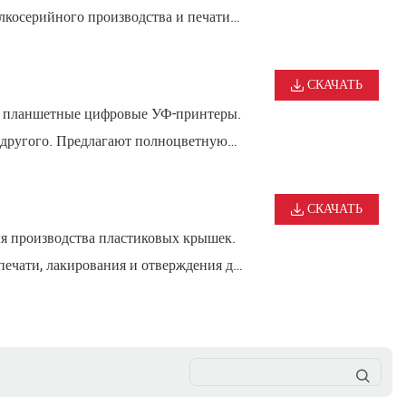
лкосерийного производства и печати
ных промышленных товаров.
СКАЧАТЬ
и планшетные цифровые УФ-принтеры.
го другого. Предлагают полноцветную
изации.
СКАЧАТЬ
ля производства пластиковых крышек.
печати, лакирования и отверждения для
 крышек для пищевой упаковки и