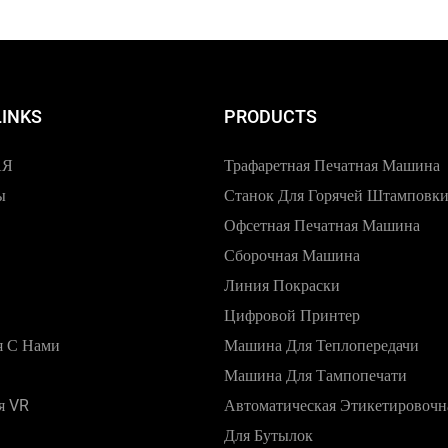
LINKS
PRODUCTS
АЯ
Трафаретная Печатная Машина
ы
Станок Для Горячей Штамповк
Офсетная Печатная Машина
Сборочная Машина
Линия Покраски
Цифровой Принтер
я С Нами
Машина Для Теплопередачи
Машина Для Тампопечати
я VR
Автоматическая Этикетировоч
Для Бутылок