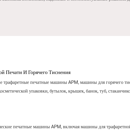
й Печати И Горячего Тиснения
ие трафаретные печатные машины APM, машины для горячего ти
я косметической упаковки, бутылок, крышек, банок, туб, стаканч
, точной приводкой, сервоуправлением и гибкими решениями ав
ческие печатные машины APM, включая машины для трафаретной