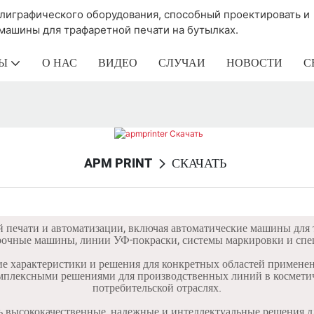
олиграфического оборудования, способный проектировать и
машины для трафаретной печати на бутылках.
Ы
О НАС
ВИДЕО
СЛУЧАИ
НОВОСТИ
С
APM PRINT
СКАЧАТЬ
печати и автоматизации, включая автоматические машины для 
орочные машины, линии УФ-покраски, системы маркировки и спе
е характеристики и решения для конкретных областей применен
мплексными решениями для производственных линий в косметич
потребительской отраслях.
 высококачественные, надежные и интеллектуальные решения дл