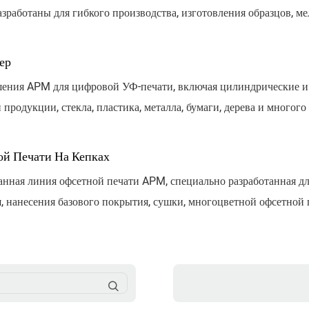
работаны для гибкого производства, изготовления образцов, ме
тылок, крышек, стаканчиков, косметической упаковки и различ
ер
шения APM для цифровой УФ-печати, включая цилиндрические 
 продукции, стекла, пластика, металла, бумаги, дерева и много
сокую эффективность и интеллектуальные решения для автомат
й Печати На Кепках
ванная линия офсетной печати APM, специально разработанная д
 нанесения базового покрытия, сушки, многоцветной офсетной 
ва. Подходит для косметических крышек, крышек для напитков,
едств.