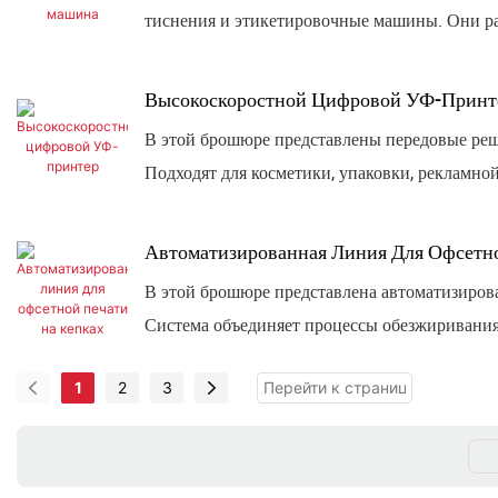
тиснения и этикетировочные машины. Они раз
по индивидуальному заказу. Подходят для бу
Высокоскоростной Цифровой УФ-Принт
В этой брошюре представлены передовые ре
Подходят для косметики, упаковки, рекламной
печать CMYK, печать переменных данных, вы
Автоматизированная Линия Для Офсетно
В этой брошюре представлена ​​автоматизиро
Система объединяет процессы обезжиривания,
высокоскоростного и стабильного производст
1
2
3
промышленных пластиковых укупорочных ср