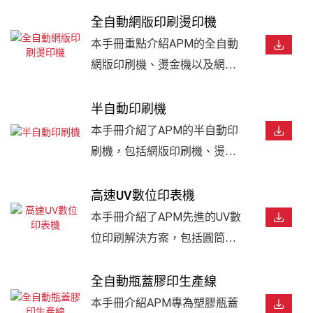
全自動網版印刷燙印機
本手冊重點介紹APM的全自動
網版印刷機、燙金機以及網版
印刷與燙金一體化系統。適用
於化妝品包裝、瓶子、瓶蓋、
半自動印刷機
罐子、軟管、杯子和工業產
本手冊介紹了APM的半自動印
品。產品具有高速生產、精準
刷機，包括網版印刷機、燙金
套準、伺服控制和靈活的自動
機和貼標機。這些設備專為靈
化解決方案，可實現優質的表
活生產、樣品製作、小批量生
高速UV數位印表機
面裝飾效果。
產和客製化印刷應用而設計，
本手冊介紹了APM先進的UV數
適用於瓶子、瓶蓋、杯子、化
位印刷解決方案，包括圓筒式
妝品包裝和各種工業產品。
UV數位印刷機和平板式UV數位
印刷機。適用於化妝品、包
全自動瓶蓋膠印生產線
裝、促銷品、玻璃、塑膠、金
本手冊介紹APM專為塑膠瓶蓋