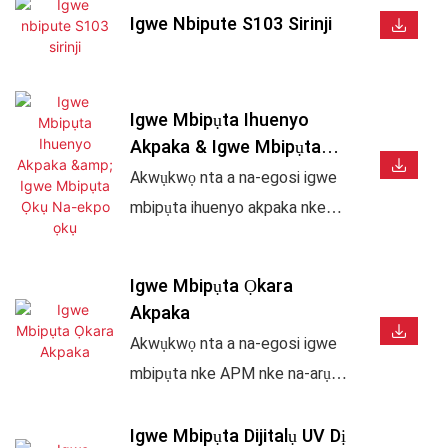
Igwe Nbipute S103 Sirinji
Igwe Mbipụta Ihuenyo
Akpaka & Igwe Mbipụta
Ọkụ Na-Ekpo Ọkụ
Akwụkwọ nta a na-egosi igwe
mbipụta ihuenyo akpaka nke
APM, igwe stampụ ọkụ, na
sistemụ mbipụta ihuenyo na
Igwe Mbipụta Ọkara
stampụ ọkụ agbakwunyere.
Akpaka
Dabara adaba maka nkwakọ
Akwụkwọ nta a na-egosi igwe
ngwaahịa ịchọ mma, karama,
mbipụta nke APM nke na-arụ
okpu, ite, tubes, iko, na
ọrụ n'ime akpaka, gụnyere igwe
ngwaahịa ụlọ ọrụ mmepụta ihe.
mbipụta ihuenyo, igwe stampụ
Igwe Mbipụta Dijitalụ UV Dị
Nwere mmepụta ọsọ ọsọ,