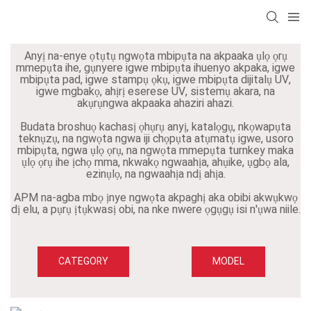
Anyị na-enye ọtụtụ ngwọta mbipụta na akpaaka ụlọ ọrụ
mmepụta ihe, gụnyere igwe mbipụta ihuenyo akpaka, igwe
mbipụta pad, igwe stampụ ọkụ, igwe mbipụta dijitalụ UV,
igwe mgbakọ, ahịrị eserese UV, sistemụ akara, na
akụrụngwa akpaaka ahaziri ahazi.
Budata broshuọ kachasị ọhụrụ anyị, katalọgụ, nkọwapụta
teknụzụ, na ngwọta ngwa iji chọpụta atụmatụ igwe, usoro
mbipụta, ngwa ụlọ ọrụ, na ngwọta mmepụta turnkey maka
ụlọ ọrụ ihe ịchọ mma, nkwakọ ngwaahịa, ahụike, ụgbọ ala,
ezinụlọ, na ngwaahịa ndị ahịa.
APM na-agba mbọ ịnye ngwọta akpaghị aka obibi akwụkwọ
dị elu, a pụrụ ịtụkwasị obi, na nke nwere ọgụgụ isi n'ụwa niile.
CATEGORY
MODEL