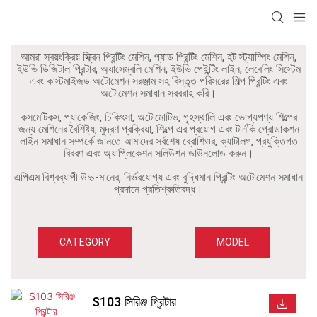
আমরা স্বয়ংক্রিয় স্ক্রিন প্রিন্টিং মেশিন, প্যাড প্রিন্টিং মেশিন, হট স্ট্যাম্পিং মেশিন,
ইউভি ডিজিটাল প্রিন্টার, অ্যাসেম্বলি মেশিন, ইউভি পেইন্টিং লাইন, লেবেলিং সিস্টেম
এবং কাস্টমাইজড অটোমেশন সরঞ্জাম সহ বিস্তৃত পরিসরের শিল্প প্রিন্টিং এবং
অটোমেশন সমাধান সরবরাহ করি।
কসমেটিকস, প্যাকেজিং, চিকিৎসা, অটোমোটিভ, গৃহস্থালি এবং ভোগ্যপণ্য শিল্পের
জন্য মেশিনের বৈশিষ্ট্য, মুদ্রণ প্রক্রিয়া, শিল্পে এর প্রয়োগ এবং টার্নকি প্রোডাকশন
লাইন সমাধান সম্পর্কে জানতে আমাদের সর্বশেষ ব্রোশিওর, ক্যাটালগ, প্রযুক্তিগত
বিবরণ এবং অ্যাপ্লিকেশন সলিউশন ডাউনলোড করুন।
এপিএম বিশ্বব্যাপী উচ্চ-মানের, নির্ভরযোগ্য এবং বুদ্ধিমান প্রিন্টিং অটোমেশন সমাধান
প্রদানে প্রতিশ্রুতিবদ্ধ।
CATEGORY
MODEL
S103 সিরিঞ্জ প্রিন্টার