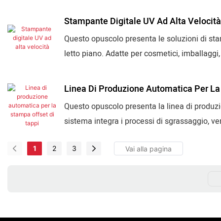
Adatte per bottiglie, tappi, bicchieri, imballag
Stampante Digitale UV Ad Alta Velocità
Questo opuscolo presenta le soluzioni di stam
letto piano. Adatte per cosmetici, imballaggi, 
CMYK, stampa a dati variabili, elevata effici
Linea Di Produzione Automatica Per La
Questo opuscolo presenta la linea di produzi
sistema integra i processi di sgrassaggio, ve
produzione rapida e stabile. Ideale per tappi 
1
2
3