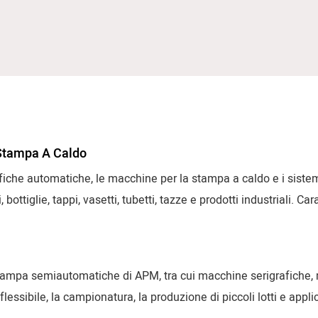
 Stampa A Caldo
fiche automatiche, le macchine per la stampa a caldo e i sistemi
ottiglie, tappi, vasetti, tubetti, tazze e prodotti industriali. Ca
ssistito e soluzioni di automazione flessibili per una decorazion
ampa semiautomatiche di APM, tra cui macchine serigrafiche, 
flessibile, la campionatura, la produzione di piccoli lotti e app