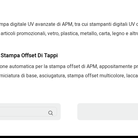
gi cosmetici e diversi prodotti industriali.
pa digitale UV avanzate di APM, tra cui stampanti digitali UV ci
articoli promozionali, vetro, plastica, metallo, carta, legno e al
enza e soluzioni di automazione intelligenti.
 Stampa Offset Di Tappi
one automatica per la stampa offset di APM, appositamente proge
rniciatura di base, asciugatura, stampa offset multicolore, lac
cosmetici, tappi per bevande, tappi per imballaggi alimentari e c