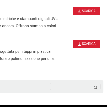
SCARICA
lindriche e stampanti digitali UV a
tro ancora. Offrono stampa a colori
SCARICA
ttata per i tappi in plastica. Il
catura e polimerizzazione per una
hiusure industriali in plastica.