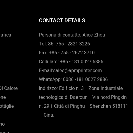
CONTACT DETAILS
afica
Persona di contatto: Alice Zhou
Tel: 86 -755 - 2821 3226
Fax: +86 - 755 - 2672 3710
Cellulare: +86 - 181 0027 6886
E-mail:sales@apmprinter.com
WhatsApp: 0086 -181 0027 2886
Di Calore
Indirizzo: Edificio n. 3︱Zona industriale
one
tecnologica di Daerxun︱Via nord Pingxin
ttiglie
n. 29︱Città di Pinghu︱Shenzhen 518111
︱Cina.
umo