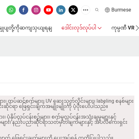
Burmese
နျုပျတို့ကိုဆကျသှယျရနျ
ဒေါင်းလုဒ်လုပ်ပါ
ကုမ္ပဏီ VR
ျား၊ တပ်ဆင်စက်များ၊ UV ဆေးသုတ်လိုင်းများ၊ labeling စနစ်များ
ိုင်ရာ ဖြေရှင်းချက်အမျိုးမျိုးကို ပံ့ပိုးပေးပါသည်။
ံနှိပ်လုပ်ငန်းစဉ်များ၊ စက်မှုလုပ်ငန်းအသုံးချမှုများနှင့်
်များ၊ နည်းပညာဆိုင်ရာသတ်မှတ်ချက်များနှင့် အပလီကေးရှင်း
ောက် ဖြေရှင်းချက်များကို ပေးအပ်ရန် ကတိပြုပါသည်။