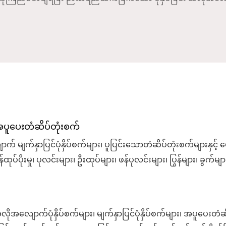
် အပူပေးတံဆိပ်တုံးစက်
ာပြင်ပုံနှိပ်စက်များ၊ ပူပြင်းသောတံဆိပ်တုံးစက်များနှင့် ပေါင်းစပ
ိုးမှု၊ ပုလင်းများ၊ ဦးထုပ်များ၊ ဖန်ပုလင်းများ၊ ပြွန်များ၊ ခွက်မျ
ျသောမှတ်ပုံတင်ခြင်း၊ servo ထိန်းချုပ်မှုနှင့် ပရီမီယံမျက်နှာပြင်
။
ောက်ပုံနှိပ်စက်များ၊ မျက်နှာပြင်ပုံနှိပ်စက်များ၊ အပူပေးတံဆ