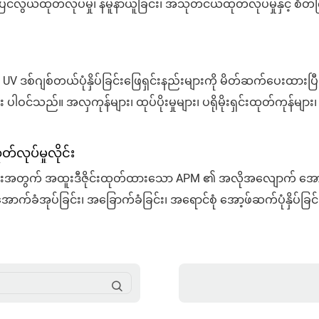
ထုတ်လုပ်မှု၊ နမူနာယူခြင်း၊ အသုတ်ငယ်ထုတ်လုပ်မှုနှင့် စိတ်ကြိုက်
၊ အလှကုန်ထုပ်ပိုးမှုများနှင့် စက်မှုလုပ်ငန်းထုတ်ကုန်အမျိုးမျို
်ဂျစ်တယ်ပုံနှိပ်ခြင်းဖြေရှင်းနည်းများကို မိတ်ဆက်ပေးထားပြီး 
ါဝင်သည်။ အလှကုန်များ၊ ထုပ်ပိုးမှုများ၊ ပရိုမိုးရှင်းထုတ်ကုန်မျာ
င်အပြည့်ပုံနှိပ်ခြင်း၊ variable data printing၊ မြင့်မားသော
လုပ်မှုလိုင်း
ွက် အထူးဒီဇိုင်းထုတ်ထားသော APM ၏ အလိုအလျောက် အော့ဖ်ဆက်ပ
က်ခံအုပ်ခြင်း၊ အခြောက်ခံခြင်း၊ အရောင်စုံ အော့ဖ်ဆက်ပုံနှိပ်ခြင
်ငြိမ်သောထုတ်လုပ်မှုအတွက် ပေါင်းစပ်ထားသည်။ အလှကုန်ထုပ်များ၊ 
ဖုံးများအတွက် သင့်လျော်ပါသည်။