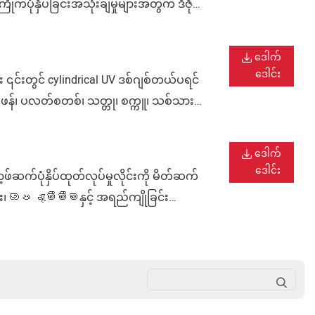
ပုံနှိပ်ခြင်းအသုံးချမှုများအတွက် ဒီဇိုင်း
းအတွက် သင့်လျော်ပါသည်။
ဒေါက်
ဒေါင်း
၎င်းတွင် cylindrical UV ဒစ်ဂျစ်တယ်ပရင်
း၊ ဖန်၊ ပလတ်စတစ်၊ သတ္တု၊ စက္ကူ၊ သစ်သားနှင့်
စွမ်းဆောင်ရည်နှင့် ဉာဏ်ရည်ထက်မြက်သော
ဒေါက်
ဒေါင်း
ုံနှိပ်ထုတ်လုပ်မှုလိုင်းကို မိတ်ဆက်
်း၊ ඔප දැමීමීමနှင့် အရည်ကျိုခြင်း
အဖျော်ယမကာထုပ်များ၊ အစားအသောက်ထုပ်ပိုး