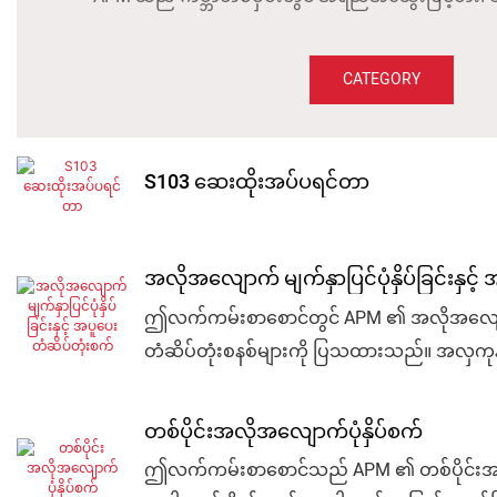
CATEGORY
S103 ဆေးထိုးအပ်ပရင်တာ
အလိုအလျောက် မျက်နှာပြင်ပုံနှိပ်ခြင်းနှင့
ဤလက်ကမ်းစာစောင်တွင် APM ၏ အလိုအလျောက် မျက်နှ
တံဆိပ်တုံးစနစ်များကို ပြသထားသည်။ အလှကုန်ထုပ်ပ
သင့်လျော်သည်။ မြန်နှုန်းမြင့်ထုတ်လုပ်မှု၊ တိက
အလိုအလျောက်ဖြေရှင်းချက်များ ပါဝင်ပါသည်
တစ်ပိုင်းအလိုအလျောက်ပုံနှိပ်စက်
ဤလက်ကမ်းစာစောင်သည် APM ၏ တစ်ပိုင်းအလိုအလျ