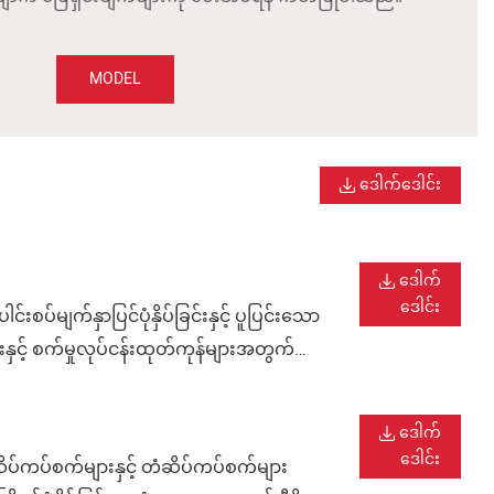
MODEL
ဒေါက်ဒေါင်း
ဒေါက်
ဒေါင်း
်မျက်နှာပြင်ပုံနှိပ်ခြင်းနှင့် ပူပြင်းသော
ားနှင့် စက်မှုလုပ်ငန်းထုတ်ကုန်များအတွက်
အလှဆင်မှုအတွက် ပြောင်းလွယ်ပြင်လွယ်ရှိသော
ဒေါက်
ဒေါင်း
ိပ်ကပ်စက်များနှင့် တံဆိပ်ကပ်စက်များ