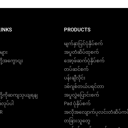
LINKS
PRODUCTS
မျက်နှာပြင်ပုံနှိပ်စက်
များ
အပူတံဆိပ်ထုစက်
တို့အကွောငျး
အော့ဖ်ဆက်ပုံနှိပ်စက်
တပ်ဆင်စက်
ပန်းချီလိုင်း
ဒစ်ဂျစ်တယ်ပရင်တာ
တို့ကိုဆကျသှယျရနျ
အပူလွှဲပြောင်းစက်
်လုပ်ပါ
Pad ပုံနှိပ်စက်
VR
အလိုအလျောက်ပုလင်းတံဆိပ်ကပ်
တခြားသူတွေ