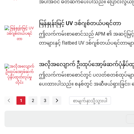
အပါအဝင် မိတ်ဆက်ပေးပါသည်။ ပြောင်းလွယ်ပြင်လွယ်
ထုတ်ထားသည်။ ပုလင်းများ၊ ဦးထုပ်များ၊ ခွက်များ
မြန်နှုန်းမြင့် UV ဒစ်ဂျစ်တယ်ပရင်တာ
ဤလက်ကမ်းစာစောင်သည် APM ၏ အဆင့်မြင့် UV ဒစ
တာများနှင့် flatbed UV ဒစ်ဂျစ်တယ်ပရင်တာများ ပ
အခြားအရာများအတွက် သင့်လျော်သည်။ CMYK အရော
automation ဖြေရှင်းနည်းများ ပါဝင်သည်။
အလိုအလျောက် ဦးထုပ်အော့ဖ်ဆက်ပုံနှိပ်ထုတ်
ဤလက်ကမ်းစာစောင်တွင် ပလတ်စတစ်ထုပ်များအတ
ပေးထားပါသည်။ စနစ်တွင် အဆီဖယ်ရှားခြင်း၊ အော
လုပ်ငန်းစဉ်များကို မြန်နှုန်းမြင့်နှင့် တည
1
2
3
ထုပ်များနှင့် စက်မှုလုပ်ငန်းသုံး ပလတ်စတစ်အ