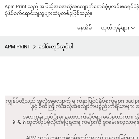
Apm Print သည် အပြည့်အဝအလိုအလျောက်ရောင်စုံပုလင်းစခရင်ပုံနှိပ်စက်
ပုံနှိပ်စက်ရောင်းချသူများထဲမှတစ်ခုဖြစ်သည်။
နေအိမ်
ထုတ်ကုန်များ
APM PRINT
ဒေါင်းလုဒ်လုပ်ပါ
ကျွန်ုပ်တို့သည် အလိုအလျောက် မျက်နှာပြင်ပုံနှိပ်စက်များ၊ pa
နှင့် စိတ်ကြိုက်အလိုအလျောက်ပစ္စည်းကိရိယာများ အပါအ
အလှကုန်၊ ထုပ်ပိုးမှု၊ ဆေးဘက်ဆိုင်ရာ၊ မော်တော်ကား၊ အိမ်သ
አዲስထုတ်လုပ်မှုလိုင်းဖြေရှင်းချက်များကို စူးစမ်းလေ့လာရ
APM သည် ကမ္ဘာတစ်ဝှမ်းတွင် အရည်အသွေးမြင့်မား၊ ယ