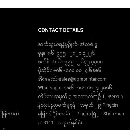
CONTACT DETAILS
ဆက်သွယ်ရန်ပုဂ္ဂိုလ်- အဲလစ် ဇူ
ဖုန်း: ၈၆ -၇၅၅ - ၂၈၂၁ ၃၂၂၆
ဖက်စ်: +၈၆ - ၇၅၅ - ၂၆၇၂ ၃၇၁၀
မိုဘိုင်း: +၈၆ - ၁၈၁ ၀၀၂၇ ၆၈၈၆
အီးမေးလ်-sales@apmprinter.com
What sapp: ၀၀၈၆ -၁၈၁ ၀၀၂၇ ၂၈၈၆
လိပ်စာ: အမှတ် ၃ အဆောက်အဦ︱Daerxun
နည်းပညာစက်မှုဇုန်︱အမှတ် ၂၉ Pingxin
ခြင်းစက်
မြောက်ပိုင်းလမ်း︱ Pinghu မြို့︱Shenzhen
518111︱တရုတ်နိုင်ငံ။