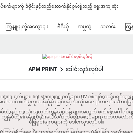
များကို ဒီဇိုင်းနှင့်တည်ဆောက်နိုင်စွမ်းရှိသည့် ရှေးအကျဆုံး
ကြှနျုပျတို့အကွောငျး
ဗီဒီယို
အမှုတွဲ
သတင်း
ကြှ
APM PRINT
ဒေါင်းလုဒ်လုပ်ပါ
d printing စက်များ၊ hot stamping စက်များ၊ UV ဒစ်ဂျစ်တယ်ပရင်တာမ
ဝင် စက်မှုလုပ်ငန်းပုံနှိပ်ခြင်းနှင့် အလိုအလျောက်လုပ်ဆောင်ခြင်းဆ
ုံးနှင့် စားသုံးသူထုတ်ကုန်လုပ်ငန်းများအတွက် စက်၏အင်္ဂါရပ်များ၊ ပု
န် ကျွန်ုပ်တို့၏ နောက်ဆုံးပေါ်လက်ကမ်းစာစောင်များ၊ ကတ်တလောက
ဖြေရှင်းချက်များကို ဒေါင်းလုဒ်လုပ်ပါ။
ုံကြည်စိတ်ချရပြီး ဉာဏ်ရည်ထက်မြက်သော ပုံနှိပ်ခြင်း အလိုအလျ