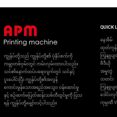
QUICK 
နေအိမ်
ထုတ်ကုန်
ကြှနျုပျ
ကျွန်ုပ်တို့သည် ကျွန်ုပ်တို့၏ ပုံနှိပ်စက်ကို
ဗီဒီယို
ကမ္ဘာတစ်ဝှမ်းတွင် ကမ်းလှမ်းထားပါသည်။
အမှုတွဲ
သင်၏နောက်ထပ်ပရောဂျက်တွင် သင်နှင့်
သတင်း
ပူးပေါင်းပြီး ကျွန်ုပ်တို့၏အလွန်
ကြှနျုပျ
ကောင်းမွန်သောအရည်အသွေး၊ ဝန်ဆောင်မှု
ဒေါင်းလုဒ
နှင့် စဉ်ဆက်မပြတ်ဆန်းသစ်တီထွင်မှုကို ပြသ
ကုမ္ပဏီ 
ရန် ကျွန်ုပ်တို့မျှော်လင့်ပါသည်။