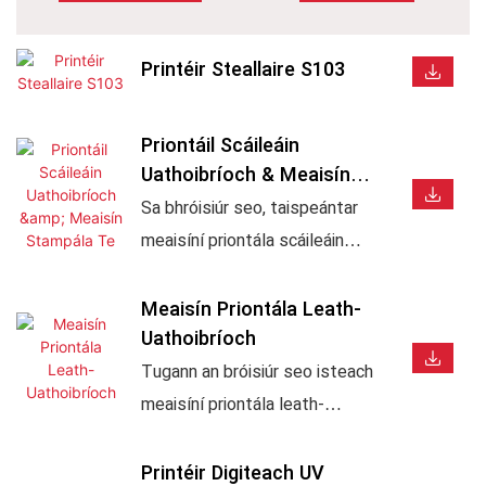
Printéir Steallaire S103
Priontáil Scáileáin
Uathoibríoch & Meaisín
Stampála Te
Sa bhróisiúr seo, taispeántar
meaisíní priontála scáileáin
uathoibríocha APM, meaisíní
stampála te, agus córais
Meaisín Priontála Leath-
Uathoibríoch
chomhtháite priontála scáileáin
& stampála te. Oiriúnach do
Tugann an bróisiúr seo isteach
phacáistiú cosmaideach,
meaisíní priontála leath-
buidéil, caipíní, prócaí, feadáin,
uathoibríocha APM, lena n-
cupáin, agus táirgí
áirítear meaisíní priontála
Printéir Digiteach UV