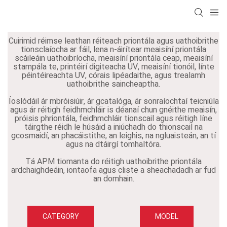
Cuirimid réimse leathan réiteach priontála agus uathoibrithe
tionsclaíocha ar fáil, lena n-áirítear meaisíní priontála
scáileáin uathoibríocha, meaisíní priontála ceap, meaisíní
stampála te, printéirí digiteacha UV, meaisíní tionóil, línte
péintéireachta UV, córais lipéadaithe, agus trealamh
uathoibrithe saincheaptha.
Íoslódáil ár mbróisiúir, ár gcatalóga, ár sonraíochtaí teicniúla
agus ár réitigh feidhmchláir is déanaí chun gnéithe meaisín,
próisis phriontála, feidhmchláir tionscail agus réitigh líne
táirgthe réidh le húsáid a iniúchadh do thionscail na
gcosmaidí, an phacáistithe, an leighis, na ngluaisteán, an tí
agus na dtáirgí tomhaltóra.
Tá APM tiomanta do réitigh uathoibrithe priontála
ardchaighdeáin, iontaofa agus cliste a sheachadadh ar fud
an domhain.
CATEGORY
MODEL