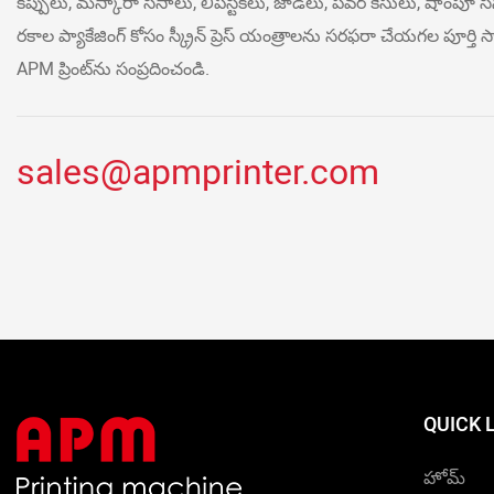
కప్పులు, మస్కారా సీసాలు, లిప్‌స్టిక్‌లు, జాడీలు, పవర్ కేసులు, షాంపూ 
రకాల ప్యాకేజింగ్ కోసం స్క్రీన్ ప్రెస్ యంత్రాలను సరఫరా చేయగల పూర్తి సా
APM ప్రింట్‌ను సంప్రదించండి.
sales@apmprinter.com
QUICK 
హోమ్