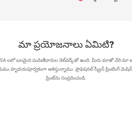
మా ప్రయోజనాలు ఏమిటి?
A లలో బలమైన పంపిణీదారుల నెట్‌వర్క్‌తో ఉంది. మీరు మాతో చేరి మా
ు హృదయపూర్వకంగా ఆశిస్తున్నాము. ప్రొఫెషనల్ స్క్రీన్ ప్రింటింగ్ 
ప్రింట్‌ను సంప్రదించండి.