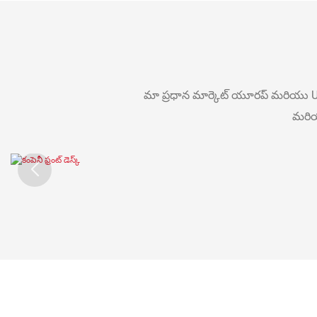
మా ప్రధాన మార్కెట్ యూరప్ మరియు US
మరియ