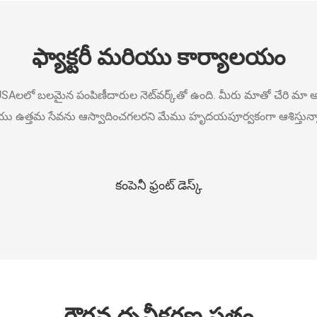
ఫ్యాక్టరీ మరియు కార్యాలయం
Aలలో బలమైన పంపిణీదారుల నెట్‌వర్క్‌తో ఉంది. మీరు మాతో చేరి మా
ు ఉత్తమ సేవను ఆస్వాదించగలరని మేము హృదయపూర్వకంగా ఆశిస్తున్
కార్యాలయం
గౌరవ ధృవీకరణ పత్రం