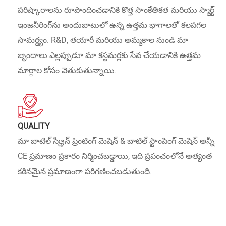
పరిష్కారాలను రూపొందించడానికి కొత్త సాంకేతికత మరియు స్మార్ట్
ఇంజనీరింగ్‌ను అందుబాటులో ఉన్న ఉత్తమ భాగాలతో కలపగల
సామర్థ్యం. R&D, తయారీ మరియు అమ్మకాల నుండి మా
బృందాలు ఎల్లప్పుడూ మా కస్టమర్లకు సేవ చేయడానికి ఉత్తమ
మార్గాల కోసం వెతుకుతున్నాయి.
QUALITY
మా బాటిల్ స్క్రీన్ ప్రింటింగ్ మెషిన్ & బాటిల్ స్టాంపింగ్ మెషిన్ అన్నీ
CE ప్రమాణం ప్రకారం నిర్మించబడ్డాయి, ఇది ప్రపంచంలోనే అత్యంత
కఠినమైన ప్రమాణంగా పరిగణించబడుతుంది.