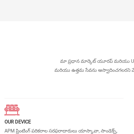
మా ప్రధాన మార్కెట్ యూరప్ మరియు US
మరియు ఉత్తమ సేవను ఆస్వాదించగలరని మేమ
OUR DEVICE
APM ప్రింటింగ్ పరికరాల సరఫరాదారులు యాస్కావా, సాండెక్స్,