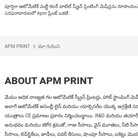
పూర్తిగా ఆటోమేటిక్ మల్టీ కలర్ బాటిల్ స్క్రీన్ ప్రింటింగ్ మెషీన్లను రూపొంద
సరఫరాదారులలో Apm ప్రింట్ ఒకటి.
APM PRINT
మా గురించి
ABOUT APM PRINT
మేము అధిక నాణ్యత గల ఆటోమేటిక్ స్క్రీన్ ప్రింటర్లు, హాట్ స్టాంపింగ్ మెషీ
అలాగే ఆటోమేటిక్ అసెంబ్లీ లైన్ మరియు యాక్సెసరీల యొక్క అగ్రశ్రేణి 
యంత్రాలు CE ప్రమాణం ప్రకారం నిర్మించబడ్డాయి. R&D మరియు తయార
అనుభవం మరియు కఠోర శ్రమతో, గాజు సీసాలు, వైన్ మూతలు, నీటి సీసా
సీసాలు, లిప్‌స్టిక్‌లు, జాడీలు, పవర్ కేసులు, షాంపూ సీసాలు, బకెట్లు మొద