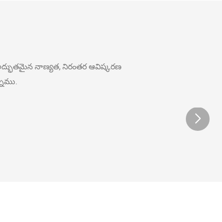
 అద్భుతమైన నాణ్యత, నిరంతర ఆవిష్కరణ
నాము.