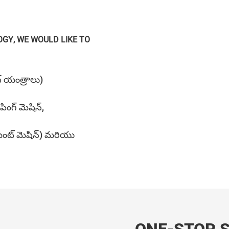
GY, WE WOULD LIKE TO
ంగ్ యంత్రాలు)
ంపింగ్ మెషిన్,
‌మెంట్ మెషిన్) మరియు