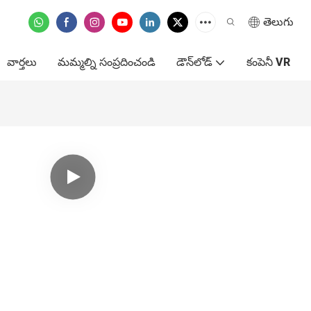
తెలుగు
వార్తలు
మమ్మల్ని సంప్రదించండి
డౌన్‌లోడ్
కంపెనీ VR