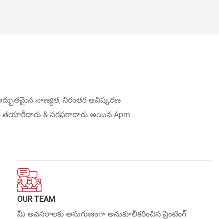
 అద్భుతమైన నాణ్యత, నిరంతర ఆవిష్కరణ
మెషిన్ తయారీదారు & సరఫరాదారు అయిన Apm
OUR TEAM
మీ అవసరాలకు అనుగుణంగా అనుకూలీకరించిన ప్రింటింగ్