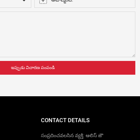
అటాచ్మెంట్:
ఇప్పుడు విచారణ పంపండి
CONTACT DETAILS
సంప్రదించవలసిన వ్యక్తి: ఆలిస్ జౌ