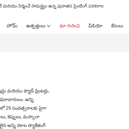
ించే మరియు నిర్మించే సామర్థ్యం ఉన్న పురాతన ప్రింటింగ్ పరికరాల
హోమ్
ఉత్పత్తులు
మా గురించి
వీడియో
కేసులు
న్లు మరియు ప్యాడ్ ప్రింటర్లు,
సరఫరాదారులం. అన్ని
ీలో 29 సంవత్సరాలకు పైగా
లు, కప్పులు, మస్కారా
లైన అన్ని రకాల ప్యాకేజింగ్