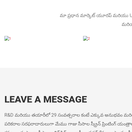
మా ప్రధాన మార్కెట్ యూరప్ మరియు US
మరియ
LEAVE A MESSAGE
R&D మరియు తయారీలో 29 సంవత్సరాల కంటే ఎక్కువ అనుభవం మరియు క
పరికరాల సరఫరాదారులుగా మేము గాజు సీసాల స్క్రీన్ ప్రింటింగ్ యంత్రా