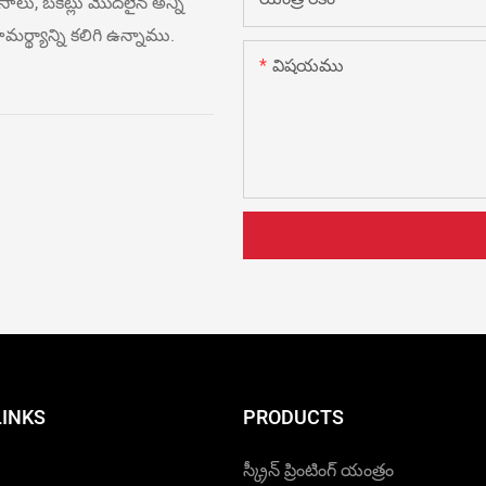
సీసాలు, బకెట్లు మొదలైన అన్ని
మర్థ్యాన్ని కలిగి ఉన్నాము.
విషయము
LINKS
PRODUCTS
స్క్రీన్ ప్రింటింగ్ యంత్రం