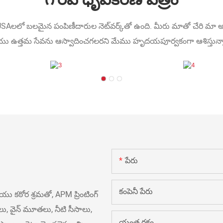
Aలలో బలమైన పంపిణీదారుల నెట్‌వర్క్‌తో ఉంది. మీరు మాతో చేరి మా
ు ఉత్తమ సేవను ఆస్వాదించగలరని మేము హృదయపూర్వకంగా ఆశిస్తున్
పేరు
కంపెనీ పేరు
ఠోర శ్రమతో, APM ప్రింటింగ్
లు, వైన్ మూతలు, నీటి సీసాలు,
యంత్ర రకం