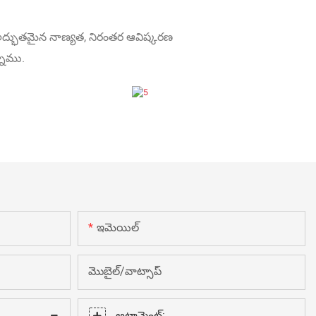
 అద్భుతమైన నాణ్యత, నిరంతర ఆవిష్కరణ
నాము.
ఇమెయిల్
మొబైల్/వాట్సాప్