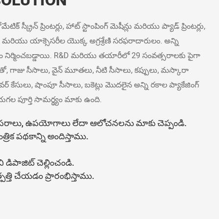
SOLUTION
స్క్రీన్ ప్రింటర్లు, హాట్ స్టాంపింగ్ మెషీన్లు మరియు ప్యాడ్ ప్రింటర్లు,
న్ మరియు యాక్సెసరీల యొక్క అగ్రశ్రేణి సరఫరాదారులం. అన్ని
రం నిర్మించబడ్డాయి. R&D మరియు తయారీలో 29 సంవత్సరాలకు పైగా
 గాజు సీసాలు, వైన్ మూతలు, నీటి సీసాలు, కప్పులు, మస్కారా
ు, పవర్ కేసులు, షాంపూ సీసాలు, బకెట్లు మొదలైన అన్ని రకాల ప్యాకేజింగ్
ల పూర్తి సామర్థ్యం మాకు ఉంది.
సరాలు, ఉపయోగాలు లేదా ఆలోచనలను మాకు చెప్పండి.
రిక పథకాన్ని అందిస్తాము.
ంచి డిపాజిట్ చెల్లించండి.
్తి చేయడం ప్రారంభిస్తాము.