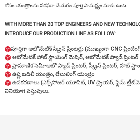
కోసం యంత్రాలను సరఫరా చేయగల పూర్తి సామర్థ్యం మాకు ఉంది.
WITH MORE THAN 20 TOP ENGINEERS AND NEW TECHNOLO
INTRODUCE OUR PRODUCTION LINE AS FOLLOW:
పూర్తిగా ఆటోమేటిక్ స్క్రీన్ ప్రింటర్లు (ముఖ్యంగా CNC ప్రింటి
ఆటోమేటిక్ హాట్ స్టాంపింగ్ మెషిన్, ఆటోమేటిక్ ప్యాడ్ ప్రింటర్
ప్రామాణిక సెమీ-ఆటో ప్యాడ్ ప్రింటర్, స్క్రీన్ ప్రింటర్, హాట్ స్టా
ఉష్ణ బదిలీ యంత్రం, లేబులింగ్ యంత్రం
ఉపకరణాలు (ఎక్స్‌పోజర్ యూనిట్, UV డ్రైయర్, ఫ్లేమ్ ట్రీట్
వినియోగ వస్తువులు.