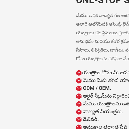
ONE-STOP 
మేము అధిక నాణ్యత గల ఆటోమేటిక్ 
అలాగే ఆటోమేటిక్ అసెంబ్లీ లై
యంత్రాలు CE ప్రమాణం ప్రకా
అనుభవం మరియు కఠోర శ్రమతో,
సీసాలు, లిప్‌స్టిక్‌లు, జాడీల
కోసం యంత్రాలను సరఫరా చేయగ
యంత్రాల కోసం మీ అవ
మేము మీకు తగిన యాంత్
ODM / OEM.
ఆర్డర్ స్కీమ్‌ను నిర్ధారి
మేము యంత్రాలను ఉత్పత
నాణ్యత నియంత్రణ.
డెలివరీ.
అమ్మకాల తర్వాత సేవ