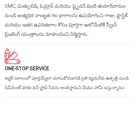
SMC, మిత్సుబిషి, ఓమ్రాన్ మరియు ష్నైడర్ వంటి తయారీదారుల
నుండి అత్యధిక నాణ్యత గల భాగాలను ఉపయోగించి గాజు, ప్లాస్టిక్
మరియు ఇతర ఉపరితలాల కోసం పూర్తిగా ఆటోమేటిక్ స్క్రీన్
ప్రింటింగ్ యంత్రాలను రూపొందించి నిర్మిస్తారు.
ONE-STOP SERVICE
ఆర్డర్ సకాలంలో పూర్తయ్యేలా చూసుకోవడానికి ప్రతి కస్టమర్‌కు ఉత్పత్తి నుండి
షిప్‌మెంట్ వరకు వన్-స్టాప్ సేవను అందిస్తామని మేము హామీ ఇస్తున్నాము.