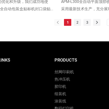
的优化和升级，我们成功地使
APM-L300全自动平面顶
113全自动包装盒贴标机封口袋贴标
采用最新技术生产，充分展
更加优越和出色。该产品一直受到
能。其设计满足了客户的不
1
2
3
机领域客户的高度赞誉。
明，该产品比市场上其他产
的性能，因此应用范围非常
LINKS
PRODUCTS
丝网印刷机
热冲压机
胶印机
组装机
涂装线
数码打印机