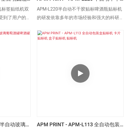
面贴标机 瓶罐
胶贴标机 啤酒瓶贴标机
标机标签贴纸机双
APM-L220半自动不干胶贴标啤酒瓶贴标机
受到了用户的一
的研发依靠多年的市场经验和强大的科研技
正解决了用户的
术，我们的专业知识和技术能够为每位客户
提供量身定制的解决方案。
L220半自动玻璃葡
APM PRINT - APM-L113 全自动包装