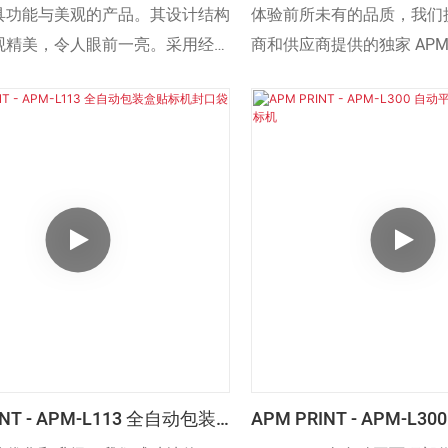
酒瓶贴标机 标签贴纸设备 贴标
贴纸平面贴标机 盖子贴标
具功能与美观的产品。其设计结构
体验前所未有的品质，我们
观精美，令人眼前一亮。采用经过
商和供应商提供的独家 APM-
的原材料，性能卓越，独具特色。
标签贴纸平面贴标机盖贴标
种类型的贴标机，可用于不
INT - APM-L113 全自动包装
APM PRINT - APM-L
封口袋贴标机贴标机
部收缩包装贴标机