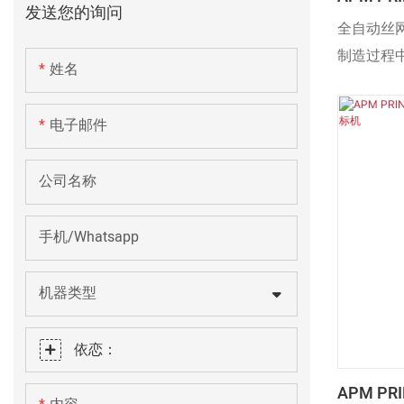
发送您的询问
贴标机 
全自动丝
制造过程
姓名
性能的提
前，它已
电子邮件
用。
公司名称
手机/Whatsapp
机器类型
依恋：
APM P