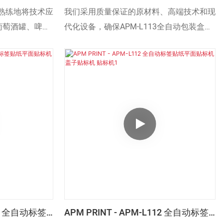
贴标机
盒贴标机 卡片贴标机 盒子贴标机 贴标
熟练地将技术应
我们采用质量保证的原材料、高端技术和现
机
璃葡萄酒罐、啤酒
代化设备，确保APM-L113全自动包装盒贴
过程。事实证
标机、卡片贴标机、盒式贴标机完美制造。
标机的各个应用
它拥有众多卓越功能。此外，全自动丝网印
刷机（特别是数控印刷机）和自动烫印机的
设计紧跟最新潮流，外观独特。
112 全自动标签
APM PRINT - APM-L112 全自动标签