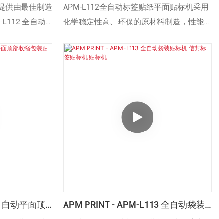
机 贴标机
贴纸平面贴标机 盖子贴标机 贴标机1
提供由最佳制造
APM-L112全自动标签贴纸平面贴标机采用
L112 全自动
化学稳定性高、环保的原材料制造，性能稳
机。我们提供各
定，安全可靠。此外，其优异的性能使其在
同的应用。
诸多领域具有极高的实用价值。
300 自动平面顶
APM PRINT - APM-L113 全自动袋装
贴标机 信封标签贴标机 贴标机