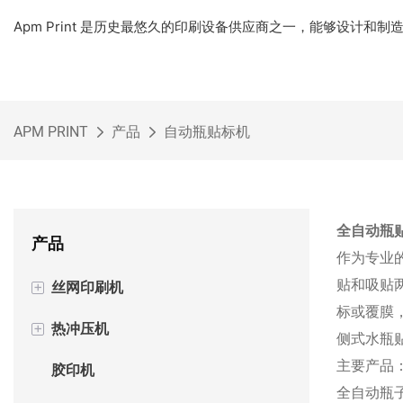
Apm Print 是历史最悠久的印刷设备供应商之一，能够设计和
APM PRINT
产品
自动瓶贴标机
全自动瓶
产品
作为专业
贴和吸贴
+
丝网印刷机
标或覆膜
+
热冲压机
半自动丝网印刷机
侧式水瓶
主要产品
胶印机
自动丝网印刷机
半自动烫金机
全自动瓶