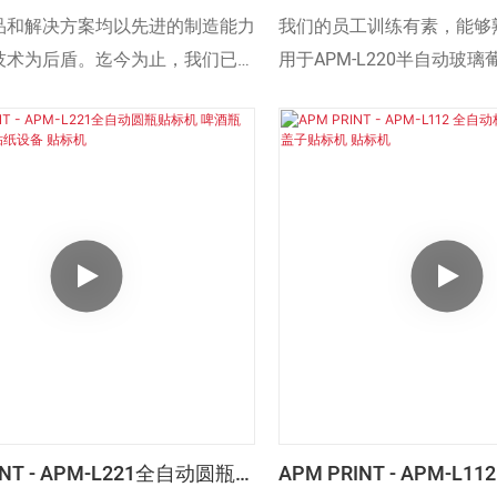
环绕贴标机
萄酒罐啤酒罐圆形水瓶
品和解决方案均以先进的制造能力
我们的员工训练有素，能够
技术为后盾。迄今为止，我们已能
用于APM-L220半自动玻
造全自动圆瓶贴标机（水瓶啤酒罐
罐、水罐圆瓶贴标机的制造
标机）。其应用范围包括贴标机。
明，该产品可广泛应用于贴
领域。
INT - APM-L221全自动圆瓶贴
APM PRINT - APM-L