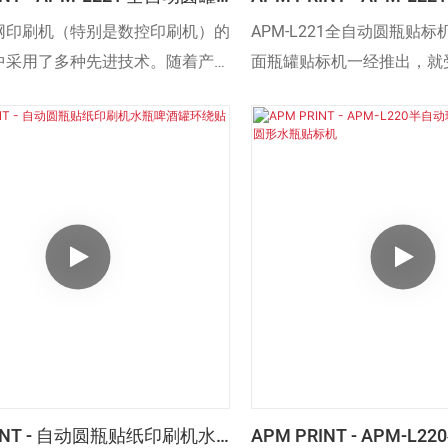
罐头贴标机 圆柱形瓶贴标机
贴标机 不干胶标签机 双
网印刷机（特别是数控印刷机）的
APM-L221全自动圆瓶贴
贴标机
中采用了多种先进技术。随着产品
面瓶罐贴标机一经推出，就
升，其应用范围也不断拓宽。目
致好评，市场反馈极佳，真
被证明可以在贴标机领域得到应
痛点。
RINT - 自动圆瓶贴纸印刷机水
APM PRINT - APM-