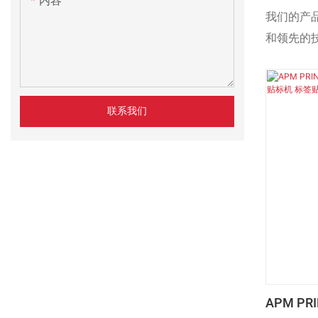
内容
瓶啤酒罐
我们的产
和领先的
够熟练制
环绕式贴
联系我们
APM PR