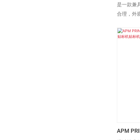
标机 啤
是一款兼
机
合理，外
质量检测
APM PR
盒贴标机