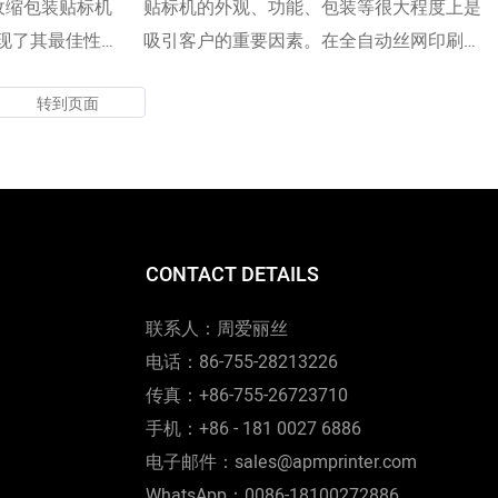
部收缩包装贴标机
贴标机的外观、功能、包装等很大程度上是
现了其最佳性
吸引客户的重要因素。在全自动丝网印刷机
同需求。事实证
（特别是数控印刷机）自动烫金机的研发过
品体现出更优异
程中，我们的设计师始终紧跟最新潮流，并
广泛。
分析客户的喜好，从而使全自动丝网印刷机
（特别是数控印刷机）自动烫金机在结构和
设计风格上独具特色。至于其功能，我们力
求通过采用高品质的原材料使其脱颖而出。
CONTACT DETAILS
联系人：周爱丽丝
电话：86-755-28213226
传真：+86-755-26723710
手机：+86 - 181 0027 6886
电子邮件：sales@apmprinter.com
WhatsApp：0086-18100272886