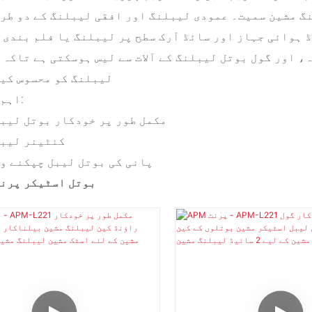
نگ مشین سمیت۔ عمودی لیبلنگ اور افقی لیبلنگ کے دو طر
 ہوائی جہاز اور سائڈ آرک سطح پر لیبلنگ یا فلم بندی 
 اور گول بوتل لیبلنگ کے آلات سے لیس ہوسکتی ہے تاکہ 
لیبلنگ کو محسوس کی
اہم مصنوعات:
مکمل طور پر خودکار بوتل لیب
کنٹینر لیبل
پانی کی بوتل لیبل چپکنے و
بوتل اسٹیکر پرن