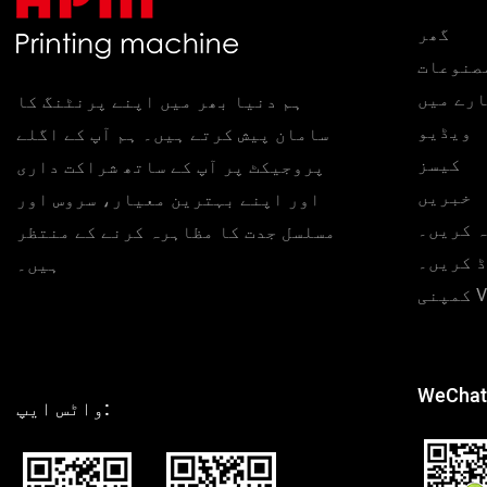
گھر
صنوعات
ارے میں
ہم دنیا بھر میں اپنے پرنٹنگ کا
ویڈیو
سامان پیش کرتے ہیں۔ ہم آپ کے اگلے
کیسز
پروجیکٹ پر آپ کے ساتھ شراکت داری
خبریں
اور اپنے بہترین معیار، سروس اور
ہ کریں۔
مسلسل جدت کا مظاہرہ کرنے کے منتظر
ڈ کریں۔
ہیں۔
ی VR
WeChat
واٹس ایپ: