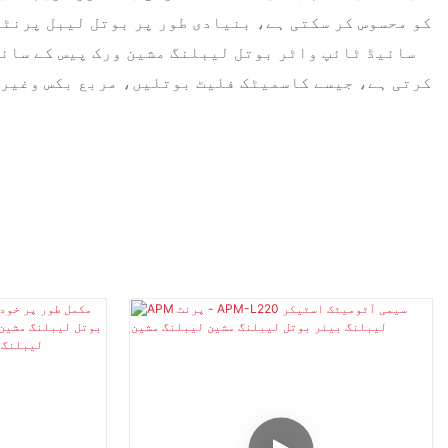
کو محسوس کر سکتی ہے، بنیادی طور پر بوتل لیبل پرنٹ
سائیڈ ٹائپ واٹر بوتل لیبلنگ مشین ورک پیس کے سائڈ
کرتی ہے، جیسے کاسمیٹک فلیٹ بوتلیں، مربع بکس وغیرہ،