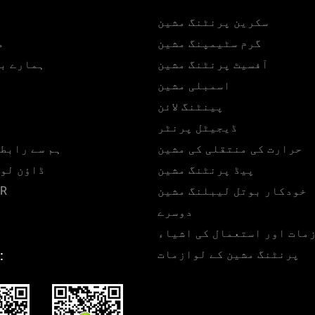
 کے مقابلے میں شاندار
سکرین پرنٹنگ مشین
خصوصیات کا حامل ہے۔
گرم سٹیمپنگ مشین
م
آفسیٹ پرنٹنگ مشین
ہمارے ب
اسمبلی مشین
پینٹنگ لائن
ڈیجیٹل پرنٹر
حرارت کی منتقلی کی مشین
ہم سے رابط
پیڈ پرنٹنگ مشین
ڈاؤن لو
خودکار بوتل لیبلنگ مشین
کمپن
دوسرے
مات اور استعمال کی اشیاء
پرنٹنگ مشین کے لوازمات
: