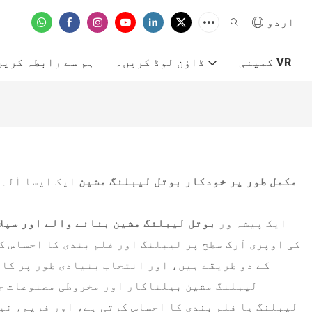
اردو
کمپنی VR
ڈاؤن لوڈ کریں۔
ہم سے رابطہ کریں
مکمل طور پر خودکار بوتل لیبلنگ مشین
ایک ایسا آلہ 
ایک پیشہ ور
بوتل لیبلنگ مشین بنانے والے اور سپلا
کی اوپری آرک سطح پر لیبلنگ اور فلم بندی کا احساس ک
کے دو طریقے ہیں، اور انتخاب بنیادی طور پر کا
لیبلنگ مشین بیلناکار اور مخروطی مصنوعات جی
لیبلنگ یا فلم بندی کا احساس کرتی ہے، اور فریم، نی