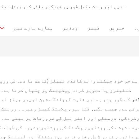
اے پی ایم پرنٹ مکمل طور پر خودکار ملٹی کلر بوتل اسکر
۔
خبریں
کیسز
ویڈیو
ہمارے بارے میں
ہے جو خود چپکنے والے کاغذی لیبلز (کاغذ یا دھاتی ورق)
کو PCBs، کنٹینرز یا تجویز کردہ پیکیجنگ پر چسپاں کرتا ہے۔
ئر
کے طور پر، ہماری فلیٹ لیبلنگ مشین اوپری جہاز اور
رتی ہے، جیسے بکس، کتابیں، پلاسٹک کیسز وغیرہ۔ رولنگ 
رکردگی، درستگی اور ایئر ببل کی ضروریات پر مبنی ہے۔ 
سے شیشے کی بوتلوں، پلاسٹک کی بوتلوں وغیرہ کی طواف ک
م دائرہ، فریم ڈبل رخا، فریم پوزیشننگ اور لیبلنگ جی