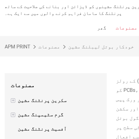
ین پرنٹنگ مشینوں کو ڈیزائن اور بنانے کی صلاحیت کے ساتھ
پرنٹنگ کا سامان فراہم کرنے والوں میں سے ایک ہے۔
مصنوعات
گھر
خودکار بوتل لیبلنگ مشین
مصنوعات
APM PRINT
 کے رولز
مصنوعات
 ورک پیس
سکرین پرنٹنگ مشین
+
اور سکشن
نیم خودکار سکرین پرنٹنگ
گرم سٹیمپنگ مشین
+
گول بوتل
مشین
ی سطح پر
نیم خودکار گرم فوائل
آفسیٹ پرنٹنگ مشین
سے افعال
خودکار سکرین پرنٹنگ مشین
سٹیمپنگ مشین