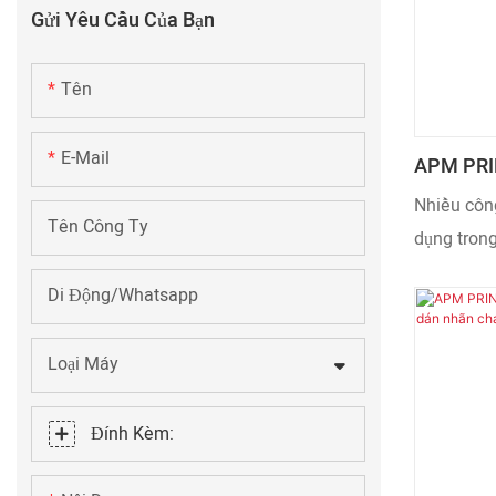
Gửi Yêu Cầu Của Bạn
Tên
E-Mail
APM PRI
Nhãn Lon
Nhiều công
Máy Dán 
Tên Công Ty
dụng trong
Cho Máy 
tự động (đ
Di Động/Whatsapp
dập nóng tự
suất sản 
Loại Máy
cũng được 
được chứng
Đính Kèm:
trong lĩnh