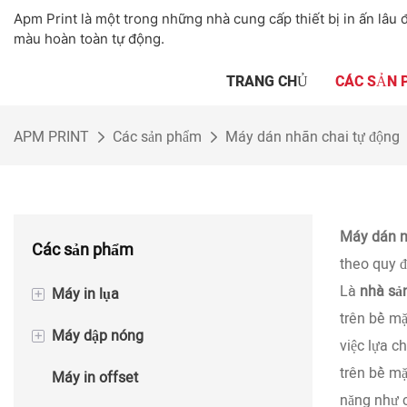
Apm Print là một trong những nhà cung cấp thiết bị in ấn lâu đ
màu hoàn toàn tự động.
TRANG CHỦ
CÁC SẢN
APM PRINT
Các sản phẩm
Máy dán nhãn chai tự động
Máy dán n
Các sản phẩm
theo quy đ
Là
nhà sả
+
Máy in lụa
trên bề mặ
+
Máy dập nóng
Máy in lụa bán tự động
việc lựa c
trên bề mặ
Máy in offset
Máy in lụa tự động
Máy dập lá nóng bán tự động
năng như c