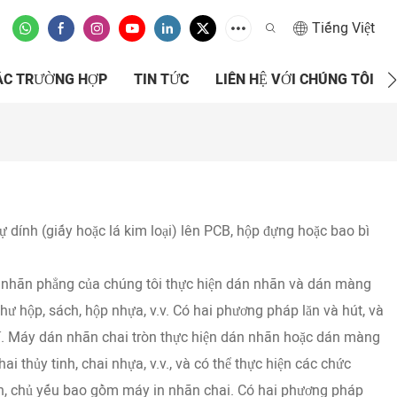
Tiếng Việt
ÁC TRƯỜNG HỢP
TIN TỨC
LIÊN HỆ VỚI CHÚNG TÔI
ự dính (giấy hoặc lá kim loại) lên PCB, hộp đựng hoặc bao bì
nhãn phẳng của chúng tôi thực hiện dán nhãn và dán màng
như hộp, sách, hộp nhựa, v.v. Có hai phương pháp lăn và hút, và
khí. Máy dán nhãn chai tròn thực hiện dán nhãn hoặc dán màng
i thủy tinh, chai nhựa, v.v., và có thể thực hiện các chức
nhãn, chủ yếu bao gồm máy in nhãn chai. Có hai phương pháp