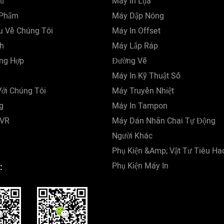
ủ
Máy In Lụa
 Phẩm
Máy Dập Nóng
ệu Về Chúng Tôi
Máy In Offset
h
Máy Lắp Ráp
ng Hợp
Đường Vẽ
Máy In Kỹ Thuật Số
Với Chúng Tôi
Máy Truyền Nhiệt
g
Máy In Tampon
 VR
Máy Dán Nhãn Chai Tự Động
Người Khác
Phụ Kiện &amp; Vật Tư Tiêu Ha
Phụ Kiện Máy In
: