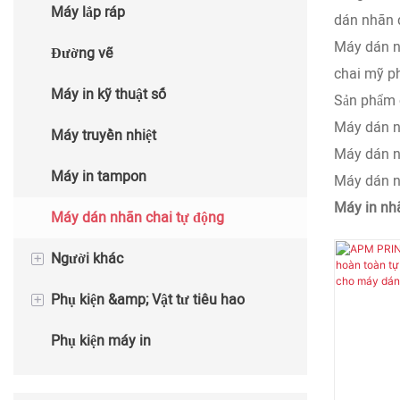
Máy lắp ráp
Máy dập nóng tự động
dán nhãn 
Máy dán nh
Đường vẽ
chai mỹ ph
Máy in kỹ thuật số
Sản phẩm 
Máy dán n
Máy truyền nhiệt
Máy dán n
Máy in tampon
Máy dán n
Máy in nh
Máy dán nhãn chai tự động
+
Người khác
+
Phụ kiện &amp; Vật tư tiêu hao
Máy làm cốc
Phụ kiện máy in
Máy đóng gói
Vật tư tiêu hao máy in
FURNACE