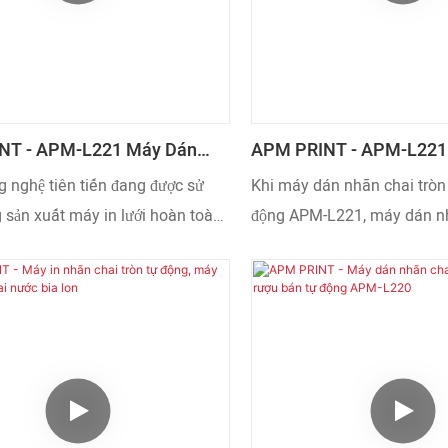
NT - APM-L221 Máy Dán
APM PRINT - APM-L221
 Tròn Hoàn Toàn Tự Động,
Nhãn Chai Tròn Hoàn To
 nghệ tiên tiến đang được sử
Khi máy dán nhãn chai tròn
Nhãn Lon, Máy Dán Nhãn
Máy Dán Nhãn 2 Mặt Ch
 sản xuất máy in lưới hoàn toàn
động APM-L221, máy dán n
Dán Nhãn Chai Hình Trụ
Nhãn Chai Lọ
ặc biệt là máy in CNC) và máy
chai lọ được ra mắt, sản ph
 động. Với việc cải thiện hiệu
người dùng đón nhận nồng n
phẩm, phạm vi ứng dụng của nó
hồi từ thị trường rất tốt, thự
mở rộng. Cho đến nay, nó đã
được những khó khăn của n
 minh là có thể được sử dụng
 vực Máy dán nhãn.