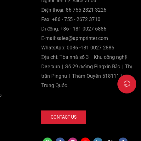
Người liên hệ: Alice Zhou
đáo về cấu trúc và phong cách thiết kế. Về
Điện thoại: 86-755-2821 3226
tính năng, chúng tôi cố gắng làm cho sản
Fax: +86 - 755 - 2672 3710
phẩm trở nên nổi bật bằng cách sử dụng
Di động: +86 - 181 0027 6886
nguyên liệu thô cao cấp.
E-mail:sales@apmprinter.com
WhatsApp: 0086 -181 0027 2886
Địa chỉ: Tòa nhà số 3︱Khu công nghệ
Daerxun︱Số 29 đường Pingxin Bắc︱Thị
trấn Pinghu︱Thâm Quyến 518111︱
Trung Quốc.
o
CONTACT US