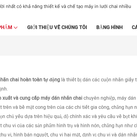
ời nhất có khả năng thiết kế và chế tạo máy in lưới chai nhiều
 PHẨM
GIỚI THIỆU VỀ CHÚNG TÔI
BĂNG HÌNH
C
hãn chai hoàn toàn tự động
là thiết bị dán các cuộn nhãn giấy t
ịnh.
n xuất và cung cấp máy dán nhãn chai
chuyên nghiệp, máy dán 
t trên và bề mặt cong trên của các chi tiết gia công, chẳng hạn 
họn chủ yếu dựa trên hiệu quả, độ chính xác và yêu cầu về bọt 
t chu vi của các sản phẩm hình trụ và hình nón, chẳng hạn như cha
hu vi, hình bán nguyệt, chu vi hai mặt, định vị chu vi và dán 