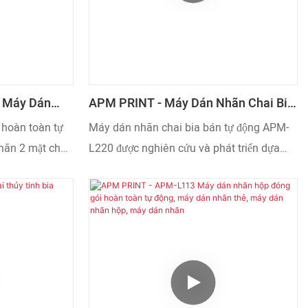
 Máy Dán
APM PRINT - Máy Dán Nhãn Chai Bia
àn Tự Động,
Bán Tự Động APM-L220
 hoàn toàn tự
Máy dán nhãn chai bia bán tự động APM-
o Máy Dán
hãn 2 mặt cho
L220 được nghiên cứu và phát triển dựa
ẩm đã được
trên nhiều năm kinh nghiệm thị trường và
hiệt và phản
công nghệ nghiên cứu khoa học mạnh mẽ.
c sự giải quyết
Chuyên môn và công nghệ của chúng tôi
gười dùng.
cho phép đưa ra các giải pháp phù hợp với
mọi khách hàng.