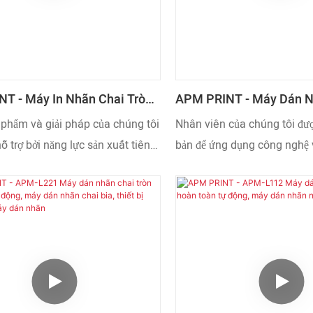
T - Máy In Nhãn Chai Tròn
APM PRINT - Máy Dán N
 Máy Dán Nhãn Chai Nước
Thủy Tinh Bia Rượu Bán
 phẩm và giải pháp của chúng tôi
Nhân viên của chúng tôi đượ
APM-L220
ỗ trợ bởi năng lực sản xuất tiên
bản để ứng dụng công nghệ 
ng nghệ hàng đầu. Cho đến nay,
sản xuất máy dán nhãn chai 
đã có thể sản xuất máy dán nhãn
lon rượu thủy tinh bán tự đ
tự động, chai nước, lon bia một
Máy đã liên tục được chứng 
h thạo. Phạm vi ứng dụng của
được sử dụng rộng rãi trong 
gồm Máy dán nhãn.
ứng dụng của Máy dán nhã