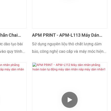
hãn Chai
APM PRINT - APM-L113 Máy Dán
 Tự Động
Nhãn Hộp Đóng Gói Hoàn Toàn Tự
c đào tạo bài
Sử dụng nguyên liệu thô chất lượng đảm
Động, Máy Dán Nhãn Thẻ, Máy Dán
vào quy trình
bảo, công nghệ cao cấp và máy móc hiện
Nhãn Hộp, Máy Dán Nhãn
tròn, lon bia,
đại, chúng tôi đảm bảo máy dán nhãn hộp
ộng APM-L220.
đóng gói hoàn toàn tự động APM-L113
minh là có thể
được chế tạo hoàn hảo. Máy sở hữu nhiều
các lĩnh vực
tính năng ưu việt. Hơn nữa, máy in lưới
n.
hoàn toàn tự động (đặc biệt là máy in CNC)
được thiết kế để bắt kịp xu hướng mới nhất
và sở hữu vẻ ngoài độc đáo.