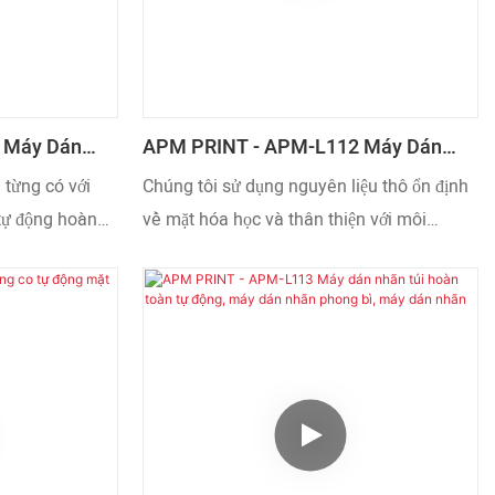
 Máy Dán
APM PRINT - APM-L112 Máy Dán
Tự Động, Máy
Nhãn Phẳng Hoàn Toàn Tự Động Máy
 từng có với
Chúng tôi sử dụng nguyên liệu thô ổn định
 Nhãn
Dán Nhãn Nắp Máy Dán Nhãn1
tự động hoàn
về mặt hóa học và thân thiện với môi
ủa bạn, máy
trường để sản xuất máy dán nhãn phẳng tự
 bởi các nhà
động hoàn toàn APM-L112. Do đó, máy có
ốt nhất. Chúng
hiệu suất ổn định tuyệt vời và hoàn toàn an
nhãn khác nhau
toàn cho người sử dụng. Hơn nữa, hiệu suất
c ứng dụng
tuyệt vời của máy khiến nó trở nên thiết
thực trong nhiều lĩnh vực và có giá trị cao.