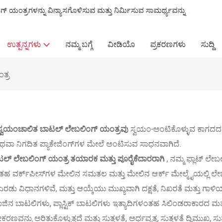
ಗ್ ಯಂತ್ರಗಳನ್ನು ವಿನ್ಯಾಸಗೊಳಿಸುವ ಮತ್ತು ನಿರ್ಮಿಸುವ ಸಾಮರ್ಥ್ಯವನ್ನು
.
ಉತ್ಪನ್ನಗಳು
ನಮ್ಮ ಬಗ್ಗೆ
ವೀಡಿಯೊ
ಪ್ರಕರಣಗಳು
ಸುದ್ದಿ
ತ್ರ
್ವಯಂಚಾಲಿತ ಬಾಟಲ್ ಲೇಬಲಿಂಗ್ ಯಂತ್ರವು
ಸ್ವಯಂ-ಅಂಟಿಕೊಳ್ಳುವ ಕಾಗದದ 
ಅಥವಾ ನಿಗದಿತ ಪ್ಯಾಕೇಜಿಂಗ್‌ಗಳ ಮೇಲೆ ಅಂಟಿಸುವ ಸಾಧನವಾಗಿದೆ.
ಲ್ ಲೇಬಲಿಂಗ್ ಯಂತ್ರ ತಯಾರಕ ಮತ್ತು ಪೂರೈಕೆದಾರರಾಗಿ
, ನಮ್ಮ ಫ್ಲಾಟ್ ಲೇಬಲ
ತಹ ವರ್ಕ್‌ಪೀಸ್‌ಗಳ ಮೇಲಿನ ಸಮತಲ ಮತ್ತು ಮೇಲಿನ ಆರ್ಕ್ ಮೇಲ್ಮೈಯಲ್ಲಿ ಲೇಬಲಿಂ
 ಎರಡು ವಿಧಾನಗಳಿವೆ, ಮತ್ತು ಆಯ್ಕೆಯು ಮುಖ್ಯವಾಗಿ ದಕ್ಷತೆ, ನಿಖರತೆ ಮತ್ತು ಗಾ
ಜಿನ ಬಾಟಲಿಗಳು, ಪ್ಲಾಸ್ಟಿಕ್ ಬಾಟಲಿಗಳು ಇತ್ಯಾದಿಗಳಂತಹ ಸಿಲಿಂಡರಾಕಾರದ ಮತ
ಕರಣವನ್ನು ಅರಿತುಕೊಳ್ಳುತ್ತದೆ ಮತ್ತು ಸುತ್ತಳತೆ, ಅರ್ಧವೃತ್ತ, ಸುತ್ತಳತೆ ದ್ವಿಮುಖ