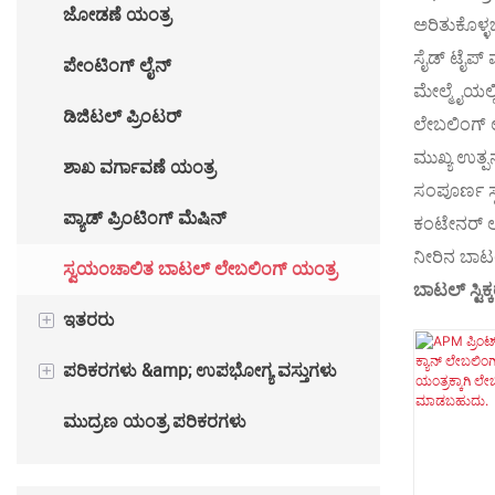
ಜೋಡಣೆ ಯಂತ್ರ
ಅರಿತುಕೊಳ್ಳ
ಆಟೋ ಹಾಟ್ ಸ್ಟ್ಯಾಂಪಿಂಗ್ ಯಂತ್ರ
ಸೈಡ್ ಟೈಪ್ 
ಪೇಂಟಿಂಗ್ ಲೈನ್
ಮೇಲ್ಮೈಯಲ್ಲ
ಡಿಜಿಟಲ್ ಪ್ರಿಂಟರ್
ಲೇಬಲಿಂಗ್
ಮುಖ್ಯ ಉತ್ಪನ
ಶಾಖ ವರ್ಗಾವಣೆ ಯಂತ್ರ
ಸಂಪೂರ್ಣ ಸ
ಪ್ಯಾಡ್ ಪ್ರಿಂಟಿಂಗ್ ಮೆಷಿನ್
ಕಂಟೇನರ್ ಲ
ನೀರಿನ ಬಾಟ
ಸ್ವಯಂಚಾಲಿತ ಬಾಟಲ್ ಲೇಬಲಿಂಗ್ ಯಂತ್ರ
ಬಾಟಲ್ ಸ್ಟಿಕ
+
ಇತರರು
+
ಪರಿಕರಗಳು &amp; ಉಪಭೋಗ್ಯ ವಸ್ತುಗಳು
ಕಪ್ ತಯಾರಿಸುವ ಯಂತ್ರ
ಮುದ್ರಣ ಯಂತ್ರ ಪರಿಕರಗಳು
ಪ್ಯಾಕೇಜಿಂಗ್ ಯಂತ್ರ
ಮುದ್ರಣ ಯಂತ್ರದ ಉಪಭೋಗ್ಯ ವಸ್ತುಗಳು
FURNACE