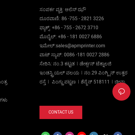
ಸಂಪೂರ್ಣ ಸ್ವಯಂಚಾಲಿತ ಪರದೆ ಮುದ್ರಕಗಳು
ಸಂಪರ್ಕ ವ್ಯಕ್ತಿ: ಆಲಿಸ್ ಝೌ
(ವಿಶೇಷವಾಗಿ CNC ಮುದ್ರಣ ಯಂತ್ರಗಳು)
ದೂರವಾಣಿ: 86 -755 - 2821 3226
ಸ್ವಯಂಚಾಲಿತ ಹಾಟ್ ಸ್ಟ್ಯಾಂಪಿಂಗ್ ಯಂತ್ರವನ್ನು
ಫ್ಯಾಕ್ಸ್: +86 - 755 - 2672 3710
ಅದರ ರಚನೆ ಮತ್ತು ವಿನ್ಯಾಸ ಶೈಲಿಯಲ್ಲಿ
ಮೊಬೈಲ್: +86 - 181 0027 6886
ವಿಶಿಷ್ಟವಾಗಿಸುತ್ತದೆ. ಅದರ ವೈಶಿಷ್ಟ್ಯಗಳಿಗೆ
ಇಮೇಲ್:sales@apmprinter.com
ಸಂಬಂಧಿಸಿದಂತೆ, ನಾವು ಉನ್ನತ ಮಟ್ಟದ ಕಚ್ಚಾ
ವಾಟ್ ಸ್ಯಾಪ್: 0086 -181 0027 2886
ವಸ್ತುಗಳನ್ನು ಅಳವಡಿಸಿಕೊಳ್ಳುವ ಮೂಲಕ ಅದನ್ನು
ಸೇರಿಸಿ: ನಂ.3 ಕಟ್ಟಡ︱ಡೇರ್ಕ್ಸನ್ ಟೆಕ್ನಾಲಜಿ
ಅತ್ಯುತ್ತಮವಾಗಿಸಲು ಪ್ರಯತ್ನಿಸುತ್ತೇವೆ.
ಇಂಡಸ್ಟ್ರಿಯಲ್ ವಲಯ︱ನಂ.29 ಪಿಂಗ್ಕ್ಸಿನ್ ಉತ್ತರ
ತ್ರ
ರಸ್ತೆ︱ ಪಿಂಗ್ಹು ಪಟ್ಟಣ︱ಶೆನ್ಜೆನ್ 518111︱ಚೀನಾ.
ುಗಳು
CONTACT US