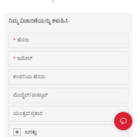
ನಿಮ್ಮ ವಿಚಾರಣೆಯನ್ನು ಕಳುಹಿಸಿ
ಹೆಸರು
ಇಮೇಲ್
ಕಂಪನಿಯ ಹೆಸರು
ಮೊಬೈಲ್/ವಾಟ್ಸಾಪ್
ಯಂತ್ರದ ಪ್ರಕಾರ
ಲಗತ್ತು: