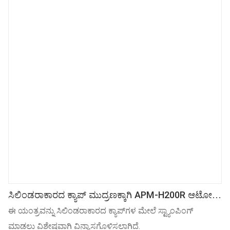
ಸಿಲಿಂಡರಾಕಾರದ ಕ್ಯಾಪ್ ಮುದ್ರಣಕ್ಕಾಗಿ APM-H200R ಆಟೋ
ಶಾಖ ವರ್ಗಾವಣೆ ಯಂತ್ರ
ಈ ಯಂತ್ರವನ್ನು ಸಿಲಿಂಡರಾಕಾರದ ಕ್ಯಾಪ್‌ಗಳ ಮೇಲೆ ಸ್ಟ್ಯಾಂಪಿಂಗ್
ಮಾಡಲು ವಿಶೇಷವಾಗಿ ವಿನ್ಯಾಸಗೊಳಿಸಲಾಗಿದೆ.