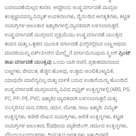
ಬದಲಾವಣೆಯಿಲ್ಲದ ಕಾರಣ. ಆದ್ದರಿಂದ, ಉಷ್ಣ ವರ್ಗಾವಣೆ ಮುದ್ರಣ
ತಂತ್ರಜ್ಞಾನವನ್ನು ವಿದ್ಯುತ್ ಉಪಕರಣಗಳು, ದೈನಂದಿನ ಅಗತ್ಯತೆಗಳು, ಕಟ್ಟಡ
ಸಾಮಗ್ರಿಗಳ ಅಲಂಕಾರ ಇತ್ಯಾದಿಗಳಲ್ಲಿ ವ್ಯಾಪಕವಾಗಿ ಬಳಸಲಾಗುತ್ತದೆ.
ಉಷ್ಣ ವರ್ಗಾವಣೆ ಮುದ್ರಣದ ಪ್ರಕ್ರಿಯೆಯು ಉಷ್ಣ ವರ್ಗಾವಣೆ ಯಂತ್ರದ
ತಾಪನ ಮತ್ತು ಒತ್ತಡದ ಮೂಲಕ ವರ್ಗಾವಣೆ ಫಿಲ್ಮ್‌ನಲ್ಲಿರುವ ಬಣ್ಣ ಅಥವಾ
ಮಾದರಿಯನ್ನು ವರ್ಕ್‌ಪೀಸ್‌ನ ಮೇಲ್ಮೈಗೆ ವರ್ಗಾಯಿಸುವುದು.ಸ್ಕ್ರೀನ್
ಪ್ರಿಂಟ್
ಶಾಖ ವರ್ಗಾವಣೆ ಯಂತ್ರವು
ಒಂದು-ಬಾರಿ ರಚನೆ, ಪ್ರಕಾಶಮಾನವಾದ
ಬಣ್ಣಗಳು, ಜೀವಂತ, ಹೆಚ್ಚಿನ ಹೊಳಪು, ಉತ್ತಮ ಅಂಟಿಕೊಳ್ಳುವಿಕೆ,
ಯಾವುದೇ ಮಾಲಿನ್ಯವಿಲ್ಲ ಮತ್ತು ಬಾಳಿಕೆ ಬರುವ ಉಡುಗೆಯನ್ನು ಹೊಂದಿದೆ.
ಉಷ್ಣ ವರ್ಗಾವಣೆ ಮುದ್ರಣವನ್ನು ವಿವಿಧ ಪ್ಲಾಸ್ಟಿಕ್ ಉತ್ಪನ್ನಗಳಲ್ಲಿ (ABS, PS,
PC, PP, PE, PVC, ಇತ್ಯಾದಿ) ವ್ಯಾಪಕವಾಗಿ ಬಳಸಲಾಗುತ್ತದೆ ಮತ್ತು
ಸಂಸ್ಕರಿಸಿದ ಮರ, ಬಿದಿರು, ಚರ್ಮ, ಲೋಹ, ಗಾಜು ಇತ್ಯಾದಿ. ವಿದ್ಯುತ್
ಉತ್ಪನ್ನಗಳು, ಕಚೇರಿ ಲೇಖನ ಸಾಮಗ್ರಿಗಳು, ಆಟಿಕೆ ಉತ್ಪನ್ನಗಳು, ಕಟ್ಟಡ
ಸಾಮಗ್ರಿಗಳ ಅಲಂಕಾರ, ಔಷಧೀಯ ಪ್ಯಾಕೇಜಿಂಗ್, ಚರ್ಮದ ಉತ್ಪನ್ನಗಳು,
ಸೌಂದರ್ಯವರ್ಧಕಗಳು, ದಿನನಿತ್ಯದ ಅಗತ್ಯಗಳು ಇತ್ಯಾದಿಗಳಿಗೆ