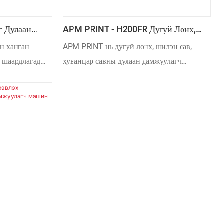
г Дулаан
APM PRINT - H200FR Дугуй Лонх,
Шилэн Сав, Хуванцар Саванд Хийх
н ханган
APM PRINT нь дугуй лонх, шилэн сав,
Дулаан Дамжуулах Машин Бусад
 шаардлагад
хуванцар савны дулаан дамжуулагч
ан
H200FR машиныг хямд үнээр нийлүүлэх
анай
боломжтой. Худалдан авагчид хэрэгцээтэй
сын шилдэг
зүйлээ авахыг бид үргэлж баталгаажуулдаг.
н туршлагатай
лээр бүтээгдсэн
салбарын цогц
гийн өндөр
 бүтээгдэхүүн