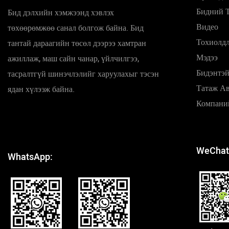
Бидний 
Бид дэлхийн хэмжээнд хэвлэх
Видео
төхөөрөмжөө санал болгож байна. Бид
Тохиолд
тантай дараагийн төсөл дээрээ хамтран
Мэдээ
ажиллаж, маш сайн чанар, үйлчилгээ,
Бидэнтэй
тасралтгүй шинэчлэлийг харуулахыг тэсэн
Татаж А
ядан хүлээж байна.
Компани
WeChat
WhatsApp: