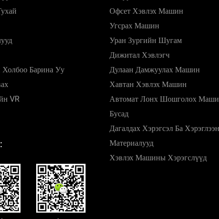
Тухай
Офсет Хэвлэх Машин
Угсрах Машин
лууд
Уран Зургийн Шугам
Дижитал Хэвлэгч
 Холбоо Барина Уу
Дулаан Дамжуулах Машин
вах
Хавтан Хэвлэх Машин
йн VR
Автомат Лонх Шошголох Маш
Бусад
Дагалдах Хэрэгсэл Ба Хэрэглээ
Материалууд
:
Хэвлэх Машины Хэрэгслүүд