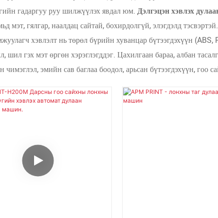
гийн гадаргуу руу шилжүүлэх явдал юм.
Дэлгэцэн хэвлэх дула
мьд мэт, гялгар, наалдац сайтай, бохирдолгүй, элэгдэлд тэсвэртэй.
жуулагч хэвлэлт нь төрөл бүрийн хуванцар бүтээгдэхүүн (ABS, PS
лл, шил гэх мэт өргөн хэрэглэгддэг. Цахилгаан бараа, албан таса
 чимэглэл, эмийн сав баглаа боодол, арьсан бүтээгдэхүүн, гоо са