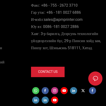
Факс: +86 - 755 - 2672 3710
Гар утас: +86 - 181 0027 6886
И-мэйл:sales@apmprinter.com
Юу вэ: 0086 -181 0027 2886
Хаяг: 3-р барилга, Дээрсунь технологийн
үйлдвэрлэлийн бүс, 29-р Пинсин хойд зам,
ин
Пинху хот, Шэньжэнь 518111, Хятад.
ний
CONTACT US