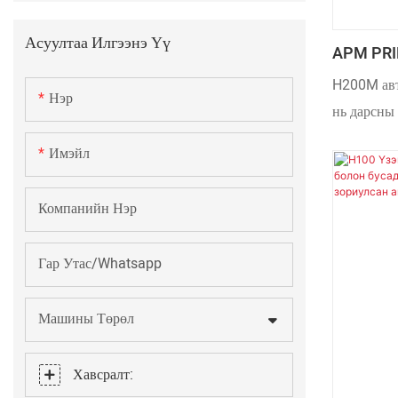
Асуултаа Илгээнэ Үү
APM PRI
Сайхны 
H200M авт
Нэр
Хэвлэх А
нь дарсны 
Машин.
ундааны с
Имэйл
хэлбэртэй 
тохиромжт
Компанийн Нэр
загвар нь 
H200M дул
Гар Утас/Whatsapp
автомат т
өмнөх тоос
Машины Төрөл
автомат бу
Delta мэдр
Хавсралт:
Бид зөвхөн