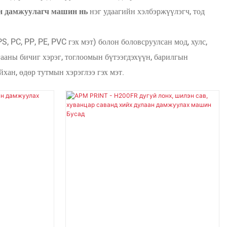
ан дамжуулагч машин нь
нэг удаагийн хэлбэржүүлэгч, тод
, PC, PP, PE, PVC гэх мэт) болон боловсруулсан мод, хулс,
лгааны бичиг хэрэг, тоглоомын бүтээгдэхүүн, барилгын
йхан, өдөр тутмын хэрэглээ гэх мэт.