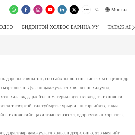
Монгол
ЭДЭЭ
БИДЭНТЭЙ ХОЛБОО БАРИНА УУ
ТАТАЖ АВ
нь дарсны савны таг, гоо сайхны лонхны таг гэх мэт цилиндр
р
мэргэшсэн. Дулаан дамжуулагч хэвлэлт нь халуунд
хээг халааж, дарж бэлэн материал дээр хэвлэдэг технологи
дэлд тэсвэртэй, гал түймрээс урьдчилан сэргийлэх, гадаа
йн технологийг цахилгаан хэрэгсэл, өдөр тутмын хэрэгцээ,
, даралтаар дамжуулагч хальсан дээрх өнгө, хэв маягийг