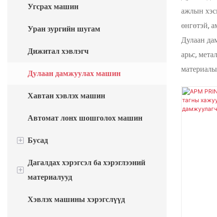
Угсрах машин
ажлын хэс
Автомат халуун тамгалах машин
өнгөтэй, а
Уран зургийн шугам
Дулаан дам
Дижитал хэвлэгч
арьс, мета
материалын
Дулаан дамжуулах машин
Хавтан хэвлэх машин
Автомат лонх шошголох машин
+
Бусад
Дагалдах хэрэгсэл ба хэрэглээний
Аяга хийх машин
+
материалууд
Сав баглаа боодлын машин
Хэвлэх машины хэрэгслүүд
Хэвлэх машины хэрэглээний
FURNACE
материал