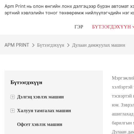
Apm Print нь олон өнгийн лонх дэлгэцээр бүрэн автомат х
эртний хэвлэлийн тоног төхөөрөмж нийлүүлэгчдийн нэг ю
ГЭР
БҮТЭЭГДЭХҮҮН
APM PRINT
Бүтээгдэхүүн
Дулаан дамжуулах машин
Мэргэжли
Бүтээгдэхүүн
хэлбэртэй 
тэсвэртэй 
+
Дэлгэц хэвлэх машин
юм. Зэврэл
+
Халуун тамгалах машин
Хагас автомат дэлгэц хэвлэх машин
ашиглахад 
барилгын 
Офсет хэвлэх машин
Автомат дэлгэц хэвлэх машин
Хагас автомат халуун тугалган цаас
Дулаан дам
тамгалах машин