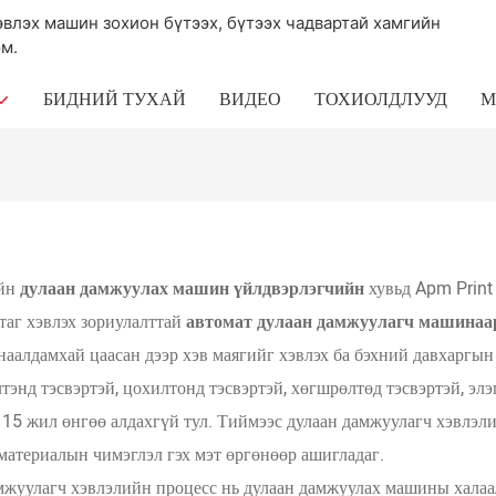
эвлэх машин зохион бүтээх, бүтээх чадвартай хамгийн
м.
БИДНИЙ ТУХАЙ
ВИДЕО
ТОХИОЛДЛУУД
М
йн
дулаан дамжуулах машин үйлдвэрлэгчийн
хувьд Apm Print 
таг хэвлэх зориулалттай
автомат дулаан дамжуулагч машинаа
наалдамхай цаасан дээр хэв маягийг хэвлэх ба бэхний давхаргын 
тэнд тэсвэртэй, цохилтонд тэсвэртэй, хөгшрөлтөд тэсвэртэй, элэг
15 жил өнгөө алдахгүй тул. Тиймээс дулаан дамжуулагч хэвлэли
материалын чимэглэл гэх мэт өргөнөөр ашигладаг.
жуулагч хэвлэлийн процесс нь дулаан дамжуулах машины халаалт