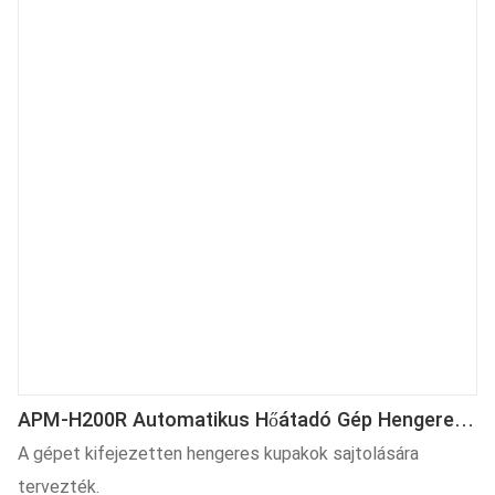
APM-H200R Automatikus Hőátadó Gép Hengeres
Kupakok Nyomtatásához
A gépet kifejezetten hengeres kupakok sajtolására
tervezték.