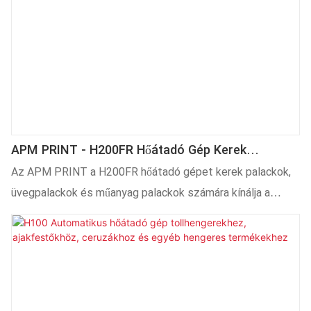
APM PRINT - H200FR Hőátadó Gép Kerek
Palackokhoz, Üvegpalackokhoz És Műanyag
Az APM PRINT a H200FR hőátadó gépet kerek palackok,
Palackokhoz. Egyéb
üvegpalackok és műanyag palackok számára kínálja a
legjobb minőségben, alacsony áron. Mindig biztosítjuk,
hogy a vásárlók azt kapják, amire szükségük van.