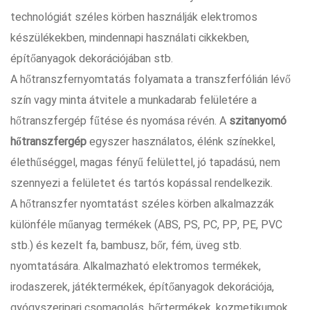
technológiát széles körben használják elektromos
készülékekben, mindennapi használati cikkekben,
építőanyagok dekorációjában stb.
A hőtranszfernyomtatás folyamata a transzferfólián lévő
szín vagy minta átvitele a munkadarab felületére a
hőtranszfergép fűtése és nyomása révén. A
szitanyomó
hőtranszfergép
egyszer használatos, élénk színekkel,
élethűséggel, magas fényű felülettel, jó tapadású, nem
szennyezi a felületet és tartós kopással rendelkezik.
A hőtranszfer nyomtatást széles körben alkalmazzák
különféle műanyag termékek (ABS, PS, PC, PP, PE, PVC
stb.) és kezelt fa, bambusz, bőr, fém, üveg stb.
nyomtatására. Alkalmazható elektromos termékek,
irodaszerek, játéktermékek, építőanyagok dekorációja,
gyógyszeripari csomagolás, bőrtermékek, kozmetikumok,