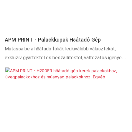
sajtolás előtt a kiváló minőségű nyomtatási eredmény és a
kevesebb hiba érdekében. Az érintőképernyős beállítási
paraméterek egyszerűek és könnyen érthetőek.
APM PRINT - Palackkupak Hőátadó Gép
Mutassa be a hőátadó fóliák legkiválóbb választékát,
exkluzív gyártóktól és beszállítóktól, változatos igények
kielégítésére. Kínálatunkat tapasztalt szakemberek és
mérnökök tervezték, hogy a termékek megfeleljenek a
nemzetközi minőségi szabványoknak. Kollekciónk a
legmagasabb minőségi szabványoknak is megfelel, átfogó
megoldásokat kínálva az iparágak számára.