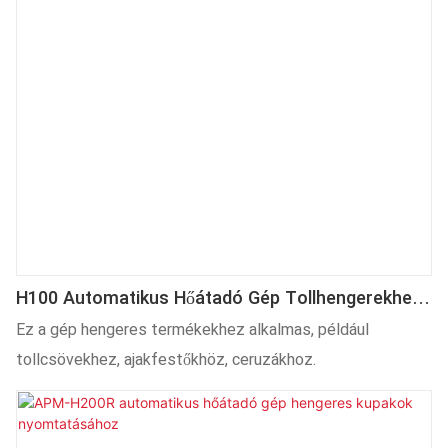
H100 Automatikus Hőátadó Gép Tollhengerekhez,
Ajakfestőkhöz, Ceruzákhoz És Egyéb Hengeres
Ez a gép hengeres termékekhez alkalmas, például
Termékekhez
tollcsövekhez, ajakfestőkhöz, ceruzákhoz.