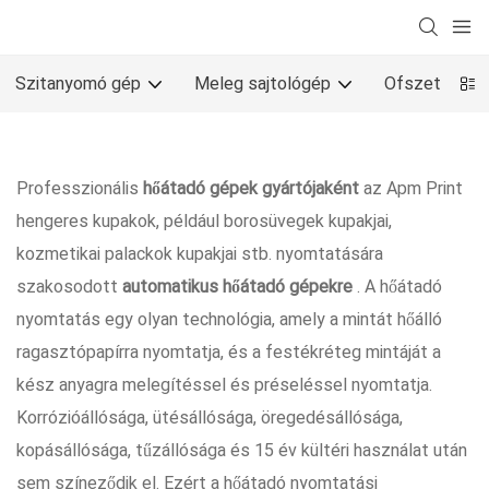
Szitanyomó gép
Meleg sajtológép
Ofszet nyom
Professzionális
hőátadó gépek gyártójaként
az Apm Print
hengeres kupakok, például borosüvegek kupakjai,
kozmetikai palackok kupakjai stb. nyomtatására
szakosodott
automatikus hőátadó gépekre
. A hőátadó
nyomtatás egy olyan technológia, amely a mintát hőálló
ragasztópapírra nyomtatja, és a festékréteg mintáját a
kész anyagra melegítéssel és préseléssel nyomtatja.
Korrózióállósága, ütésállósága, öregedésállósága,
kopásállósága, tűzállósága és 15 év kültéri használat után
sem színeződik el. Ezért a hőátadó nyomtatási