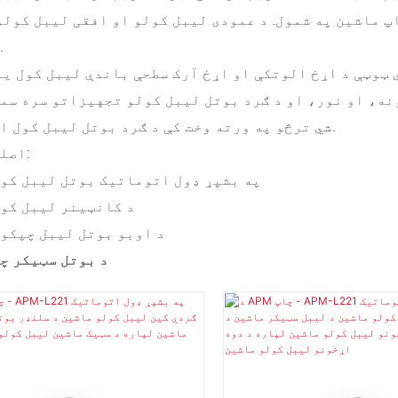
 ماشین په شمول. د عمودی لیبل کولو او افقی لیبل کولو 
شتون لري
 ټوټې د اړخ الوتکې او اړخ آرک سطحې باندې لیبل کول یا
ه، او نور، او د ګرد بوتل لیبل کولو تجهیزاتو سره سم
شي ترڅو په ورته وخت کې د ګرد بوتل لیبل کول احساس کړي.
اصلي محصولات:
په بشپړ ډول اتوماتیک بوتل لیبل کو
د کانټینر لیبل کو
د اوبو بوتل لیبل چپکو
د بوتل سټیکر چ