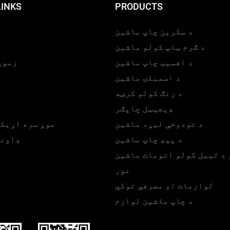
LINKS
PRODUCTS
محصولاتو په پرتله عالي
ځانګړتیا لري.
د سکرین چاپ ماشین
د ګرم ټاپ کولو ماشین
د افسیټ چاپ ماشین
زموږ
د اسمبلۍ ماشین
د رنګ کولو کرښه
ډیجیټل چاپګر
د تودوخې لیږد ماشین
موږ سره اړیک
د پیډ چاپ ماشین
ډاونل
 د لیبل کولو اتومات ماشین
نور
لوازمات او مصرفي توکي
د چاپ ماشین لوازم