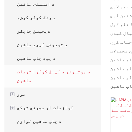
د اسمبلۍ ماشین
دوه لارې
د اتومات ګرم ټاپ کولو ماشین
.
د رنګ کولو کرښه
 فلم کول
ډیجیټل چاپګر
بال کیدی
د تودوخې لیږد ماشین
د پیډ چاپ ماشین
لو ماشین
لو ماشین
د بوتلونو د لیبل کولو اتومات
لو ماشین
ماشین
اپ ماشین
نور
+
د جام جوړولو ماشین
لوازمات او مصرفي توکي
+
د بسته بندۍ ماشین
د چاپ ماشین مصرفي توکي
د چاپ ماشین لوازم