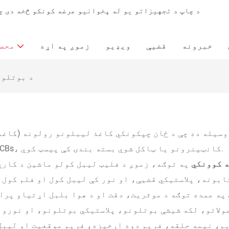
خبرونه
قضیې
ویډیو
زموږ په اړه
محصو
د بوتلون
سیله ده چې د ځان چپکونکي کاغذ لیبلونو رولونه (کاغذ
ورق) په PCBs، کانټینرونو یا ټاکل شوي بسته بندۍ کې پیسټ کوي.
ه کوونکي
په توګه، زموږ د فلیټ لیبل کولو ماشین د کاري
بونه، پلاستيکي قضیې، او نور کې لیبل کول او فلم کول 
په عمده توګه د موثریت، دقت او د هوا بلبل اړتیاو پراس
ولاتو، لکه شیشې بوتلونو، پلاستيکي بوتلونو، او نورو 
یم، نیمه حلقه، فریم دوه اړخیزه، فریم موقعیت او لیبل