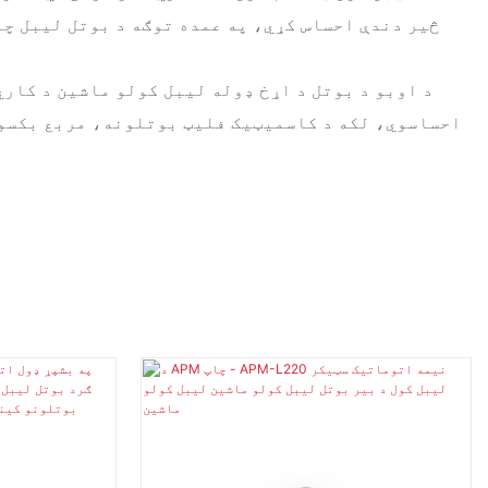
څیر دندې احساس کړي، په عمده توګه د بوتل لیبل چاپ
د اوبو د بوتل د اړخ ډوله لیبل کولو ماشین د کاري
احساسوي، لکه د کاسمیټیک فلیټ بوتلونه، مربع بکسون