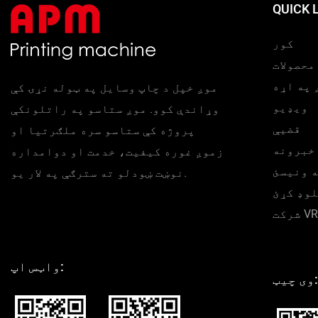
QUICK 
کړې.
کور
محصولات
 په اړه
موږ خپل د چاپ وسایل په ټوله نړۍ کې
ویډیو
وړاندې کوو. موږ ستاسو په راتلونکې
قضیې
پروژه کې ستاسو سره ملګرتیا او
خبرونه
زموږ غوره کیفیت، خدمت او دوامداره
ه ونیسئ
نوښت ښودلو ته سترګې په لار یو.
وډ کړئ
شرکت VR
واټس اپ:
وی چیټ: