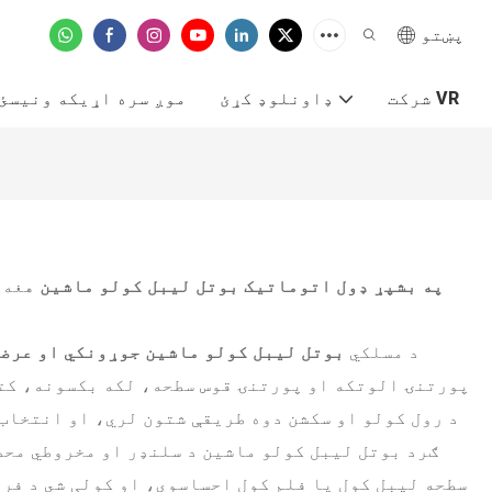
پښتو
شرکت VR
ډاونلوډ کړئ
موږ سره اړیکه ونیسئ
په بشپړ ډول اتوماتیک بوتل لیبل کولو ماشین
هغه و
د مسلکي
بوتل لیبل کولو ماشین جوړونکي او عرض
پورتنۍ الوتکه او پورتنۍ قوس سطحه، لکه بکسونه، کتا
د رول کولو او سکشن دوه طریقې شتون لري، او انتخاب 
ګرد بوتل لیبل کولو ماشین د سلنډر او مخروطي محص
سطحه لیبل کول یا فلم کول احساسوي، او کولی شي د فر