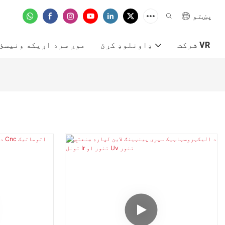
پښتو
شرکت VR
ډاونلوډ کړئ
موږ سره اړیکه ونیسئ