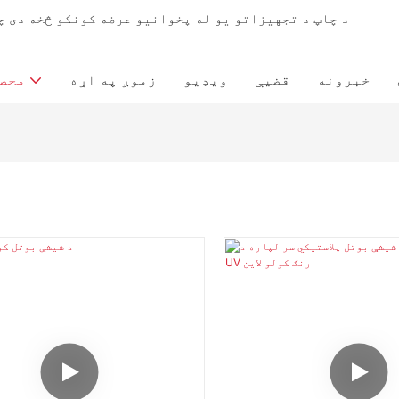
خبرونه
قضیې
ویډیو
زموږ په اړه
محصو