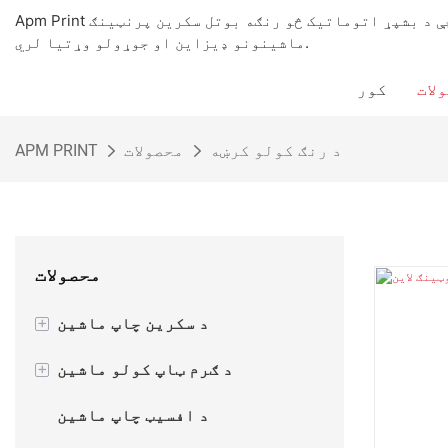
Apm Print د چاپ د تجهیزاتو یو له پخوانیو عرضه کونکو څخه دی چې د بشپړ اتوماتیک څو رنګه بوتل سکرین پرنټینګ
ماشینونو ډیزاین او جوړولو وړتیا لري.
لات
کور
د رنګ کولو کرښه
محصولات
APM PRINT
محصولات
د سکرین چاپ ماشین
+
د نیمه اتوماتیک سکرین چاپ
د ګرم ټاپ کولو ماشین
+
ماشین
د نیمه اتوماتیک ګرمو ورق ټاپ
د افسیټ چاپ ماشین
د اتومات سکرین چاپ ماشین
کولو ماشین