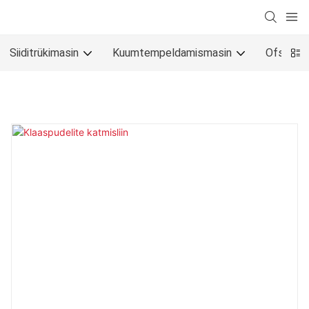
Siiditrükimasin
Kuumtempeldamismasin
Ofsettrü