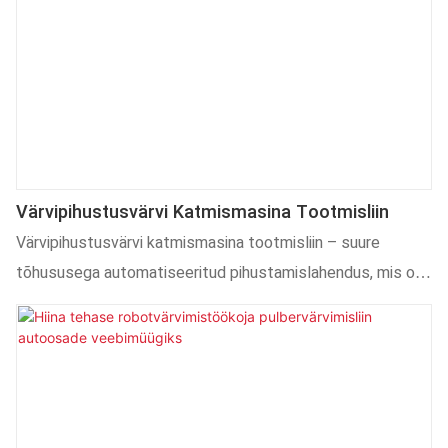
kuivatamist. See masin sobib ideaalselt plastkorpuste,
paneelide ja dekoratiivdetailide jaoks ning parandab
tootmise efektiivsust, vähendab tööjõukulusid ja katte
kvaliteeti.
Värvipihustusvärvi Katmismasina Tootmisliin
Värvipihustusvärvi katmismasina tootmisliin – suure
tõhususega automatiseeritud pihustamislahendus, mis on
loodud autokere, kaitseraudade, salongiviimistluse, GPS-
korpuste ja ebakorrapärase kujuga esemete värvimiseks.
Mitmeteljelise robotsüsteemiga tagab see ühtlase katte,
kõrge materjali kasutamise ja täpselt juhitava pihustamise
efektiivsusega 90–95%. Süsteem toetab mitme nurga alt