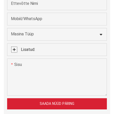
Ettevõtte Nimi
tootmiseks.
Mobiil/WhatsApp
Masina Tüüp
Lisatud:
Sisu
SAADA NÜÜD PÄRING