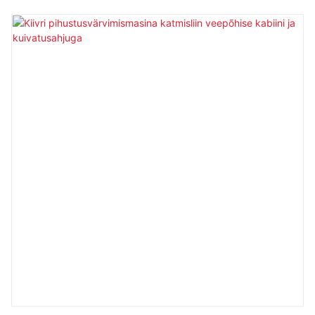
loodud metall- ja plastdetailide jaoks. See ühendab
robottäpsuse, mitme nurga alt pihustamise ja
intelligentsed juhtimissüsteemid, tagades ühtlase katte,
kvaliteetse viimistluse ja minimaalse materjalijäägi. See
mitmekülgne tootmisliin toetab nii vedelpihustusvärvimist
kui ka pulbervärvimist, mistõttu sobib see ideaalselt
autoosade, elektroonika, kodumasinate ja
tööstuskomponentide jaoks. CNC ja PLC juhtimise,
servomootoriga kolbmootorite ja kohandatavate
pihustusprogrammidega suurendab see tootmise
efektiivsust, vähendab tööjõukulusid ja tagab
keskkonnasõbraliku töö.