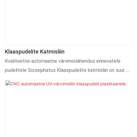
Klaaspudelite Katmisliin
Kvaliteetne automaatne värvimislahendus erinevatele
pudelitele Sissejuhatus Klaaspudelite katmisliin on suure
jõudlusega automatiseeritud lahendus, mis on loodud
mitmesuguste anumate, sealhulgas klaas-, keraamika- ja
kosmeetikapudelite täpseks ja tõhusaks katmiseks.
Kasutades täiustatud UV-katmistehnoloogiat, tagab see
kiire kuivamise, keskkonnasõbraliku viimistluse ja
järjepidevad tulemused. See liin sobib ideaalselt sellistele
tööstusharudele nagu kosmeetika, joogid ja