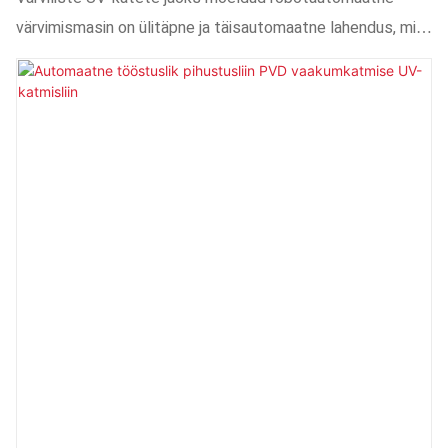
värvimismasin on ülitäpne ja täisautomaatne lahendus, mis
on loodud klaaspudelite, plastkorkide, autoosade ja
elektroonikakomponentide jaoks. Varustatud täiustatud
robotpihustuskäega, tagab see ühtlase katte, suure
ülekande efektiivsuse ja minimaalse materjalijäägi.
Mitmeteljeline liikumissüsteem võimaldab 360° katvust,
pakkudes laitmatut viimistlust tugeva nakkuvuse ja
vastupidavusega. PLC puutetundliku ekraani juhtimise,
servomootori ajami ja kohandatavate
pihustusprogrammidega süsteem suurendab tootmise
efektiivsust, säilitades samal ajal ühtlase kvaliteedi.
Ideaalne tööstusharudele, mis vajavad läikivaid,
kriimustuskindlaid ja kiiresti kuivavaid UV-katteid.