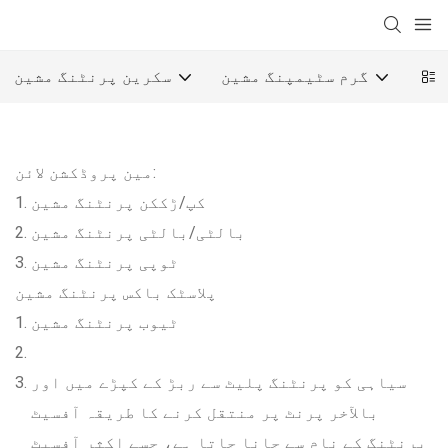
شین
گرم سٹیمپنگ مشین
سکرین پرنٹنگ مشین
مین پروڈکشن لائن:
کپ/ڑککن پرنٹنگ مشین
بالٹی/بالٹی پرنٹنگ مشین
ٹوپی پرنٹنگ مشین
پلاسٹک باکس پرنٹنگ مشین
ٹیوب پرنٹنگ مشین
سیاہی کو پرنٹنگ پلیٹ سے ربڑ کے کپڑے میں اور
بالآخر پرنٹ پر منتقل کرنے کا طریقہ آفسیٹ
پرنٹنگ کے نام سے جانا جاتا ہے، جسے اکثر آفسیٹ