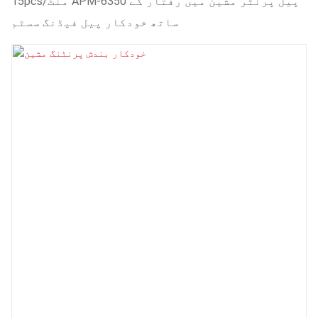
15pcs/منٹ APM-6350 پیل پرنٹر مشین میں رفتار کے
ساتھ خودکار پیل فیڈنگ سسٹم