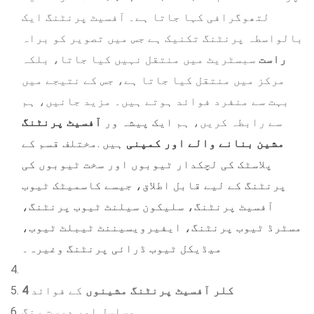
لتھوگرافی کہا جاتا ہے۔ آفسیٹ پرنٹنگ ایک
بالواسطہ پرنٹنگ تکنیک ہے جس میں تصویر کو براہ
راست
سبسٹریٹ میں منتقل نہیں کیا جاتا، بلکہ
مرکز میں منتقل کیا جاتا ہے، جس کے نتیجے میں
بہت سے منفرد فوائد ہوتے ہیں۔ مزید جانیں، ہم
سے رابطہ کریں، ہم
ایک پیشہ ور
آفسیٹ پرنٹنگ
مشین بنانے والے اور کمپنی
ہیں .مختلف قسم کے
پلاسٹک کی لچکدار ٹیوبوں اور سخت ٹیوبوں کی
پرنٹنگ کے لیے قابل اطلاق، جیسے کاسمیٹک ٹیوب
آفسیٹ پرنٹنگ، سلیکون سیلنٹ ٹیوب پرنٹنگ،
مسٹرڈ ٹیوب پرنٹنگ، ایفیرویسیننٹ ٹیبلٹ ٹیوب،
میڈیکل ٹیوب ڈرائی پرنٹنگ وغیرہ۔
4 کلر
آفسیٹ پرنٹنگ مشینوں
کے فوائد
مسلسل اور درست رنگ