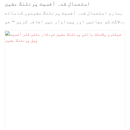
استعمال شدہ آفسیٹ پرنٹنگ مشین
ہماری استعمال شدہ آفسیٹ پرنٹنگ مشینوں کے ساتھ
لاگت کو بچائیں اور پیداوار میں اضافہ کریں — جو
پلاسٹک کے کپوں، بوتلوں، کیپس اور پیکیجنگ پر
پرنٹنگ کے لیے بہترین ہیں، جو متنوع ایپلی کیشنز
کے لیے تیز ترسیل اور حسب ضرورت خصوصیات پیش کرتے
ہیں۔