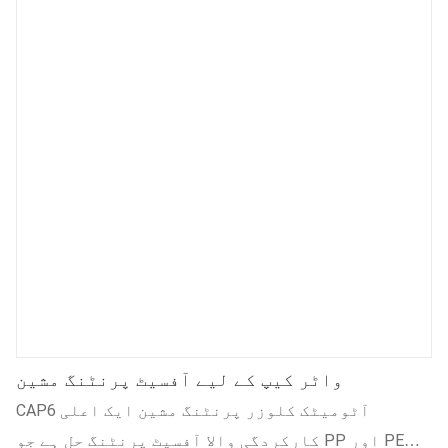
واٹر کیپ کے لیے آفسیٹ پرنٹنگ مشین
CAP6 آٹومیٹک کلوزر پرنٹنگ مشین ایک اعلی
کارکردگی والا آفسیٹ پرنٹنگ حل ہے جو PP اور PE