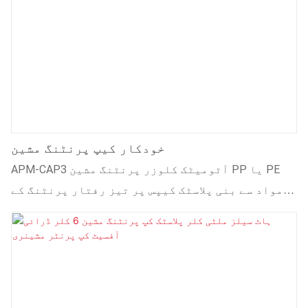
خودکار کیپ پرنٹنگ مشین
APM-CAP3 آٹومیٹک کلوزر پرنٹنگ مشین PP یا PE
مواد سے بنی پلاسٹک کیپس پر تیز رفتار پرنٹنگ کے
لیے ایک جدید اور موثر حل ہے جس کا قطر 28mm سے
38mm تک ہے۔ کھانے پینے، مشروبات اور کاسمیٹکس
جیسی صنعتوں کے لیے ڈیزائن کی گئی یہ مشین 1650
کیپس فی منٹ تک کی پیداواری رفتار کے ساتھ غیر
معمولی کارکردگی پیش کرتی ہے۔ جدید شعلے کے علاج