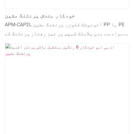
خودکار بندش پرنٹنگ مشین
APM-CAP2L آٹومیٹک کلوزر پرنٹنگ مشین PP یا PE
مواد سے بنی پلاسٹک کیپس پر تیز رفتار پرنٹنگ کے
لیے ایک جدید اور موثر حل ہے جس کا قطر 28mm سے
38mm تک ہے۔ کھانے، مشروبات اور کاسمیٹکس جیسی
صنعتوں کے لیے ڈیزائن کی گئی یہ مشین 1000 کیپس فی
منٹ تک کی پیداواری رفتار کے ساتھ غیر معمولی
کارکردگی پیش کرتی ہے۔ جدید شعلے کے علاج کے سروں
سے لیس، یہ اعلیٰ سیاہی کے چپکنے اور بہتر پرنٹ
کوالٹی کو یقینی بناتی ہے۔ مشین میں یو ایس اے
ہیریئس یووی سسٹم ہے جس میں خودکار درجہ حرارت
کنٹرول ہے تاکہ زیادہ گرمی کو روکا جا سکے اور
مستقل علاج کو یقینی بنایا جا سکے۔ اس کے اعلیٰ
درستگی والے مقناطیسی رولرس اور درزی سے بنائے