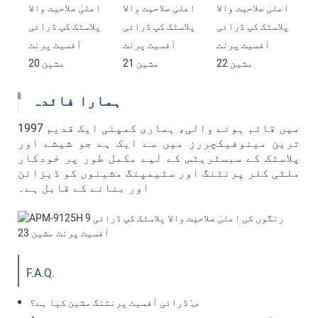
ہمارا فائدہ
1997 میں قائم ہونے والی، ہماری کمپنی ایک قدیم
ترین مینوفیکچررز میں سے ایک ہے جو شیشے اور
پلاسٹک کے سبسٹریٹس کے لیے مکمل طور پر خودکار
ملٹی کلر پرنٹنگ اور سٹیمپنگ مشینوں کو ڈیزائن
اور بنانے کے قابل ہے۔
F.A.Q.
س: ڈرائی آفسیٹ پرنٹنگ مشین کیا ہے؟