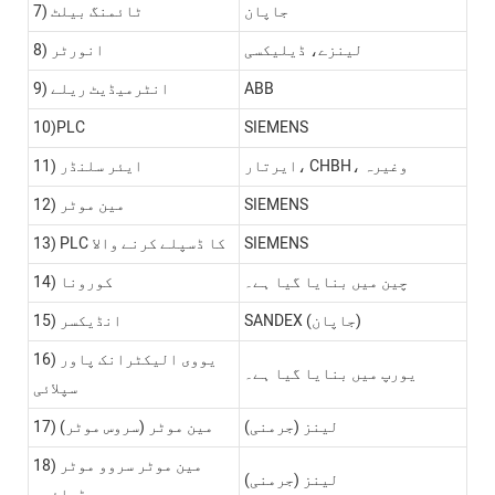
جاپان
7) ٹائمنگ بیلٹ
لینزے، ڈیلیکسی
8) انورٹر
ABB
9) انٹرمیڈیٹ ریلے
10)PLC
SIEMENS
ایرتار، CHBH، وغیرہ
11) ایئر سلنڈر
SIEMENS
12) مین موٹر
SIEMENS
13) PLC کا ڈسپلے کرنے والا
چین میں بنایا گیا ہے۔
14) کورونا
SANDEX (جاپان)
15) انڈیکسر
16) یووی الیکٹرانک پاور
یورپ میں بنایا گیا ہے۔
سپلائی
لینز (جرمنی)
17) مین موٹر (سروس موٹر)
18) مین موٹر سروو موٹر
لینز (جرمنی)
ڈرائیو