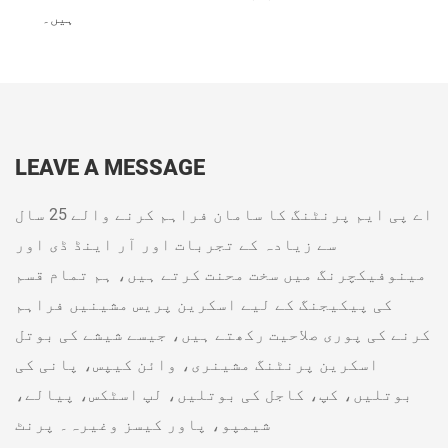
ہیں۔
LEAVE A MESSAGE
اے پی ایم پرنٹنگ کا سامان فراہم کرنے والے 25 سال
سے زیادہ کے تجربات اور آر اینڈ ڈی اور
مینوفیکچرنگ میں سخت محنت کرتے ہیں، ہم تمام قسم
کی پیکیجنگ کے لیے اسکرین پریس مشینیں فراہم
کرنے کی پوری صلاحیت رکھتے ہیں، جیسے شیشے کی بوتل
اسکرین پرنٹنگ مشینری، وائن کیپس، پانی کی
بوتلیں، کپ، کاجل کی بوتلیں، لپ اسٹکس، پیالے،
شیمپو، پاور کیسز وغیرہ۔ پرنٹ