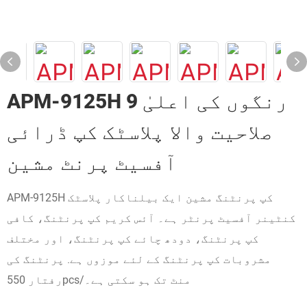
APM-9125H 9 رنگوں کی اعلیٰ
صلاحیت والا پلاسٹک کپ ڈرائی
آفسیٹ پرنٹ مشین
APM-9125H کپ پرنٹنگ مشین ایک بیلناکار پلاسٹک
کنٹینر آفسیٹ پرنٹر ہے۔ آئس کریم کپ پرنٹنگ، کافی
کپ پرنٹنگ، دودھ چائے کپ پرنٹنگ، اور مختلف
مشروبات کپ پرنٹنگ کے لئے موزوں ہے. پرنٹنگ کی
رفتار 550pcs/منٹ تک ہو سکتی ہے۔