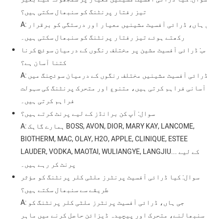
تیز رفتار پرنٹنگ کو سنبھال سکتی ہیں؟
A: جی ہاں، ڈرائی آفسیٹ مشینیں معیار اور درستگی کو برقرار
رکھتے ہوئے تیز رفتار پرنٹنگ کو سنبھال سکتی ہیں۔
س: ڈرائی آفسیٹ مشین پر مختلف رنگوں کے درمیان سوئچ کرنا
کتنا آسان ہے؟
A: ڈرائی آفسیٹ مشینیں مختلف رنگوں کے درمیان سوئچنگ میں
آسانی فراہم کرتی ہیں، متنوع اور متحرک پرنٹنگ کی سہولت
فراہم کرتی ہیں۔
سوال: آپ کن برانڈز کے لیے پرنٹ کرتے ہیں؟
A: ہمارے گاہک BOSS, AVON, DIOR, MARY KAY, LANCOME,
BIOTHERM, MAC, OLAY, H2O, APPLE, CLINIQUE, ESTEE
LAUDER, VODKA, MAOTAI, WULIANGYE, LANGJIU... کے لیے
پرنٹ کر رہے ہیں۔
سوال: کیا ڈرائی آفسیٹ پرنٹرز ملٹی کلر پرنٹنگ کو مؤثر
طریقے سے سنبھال سکتے ہیں؟
A: جی ہاں، ڈرائی آفسیٹ پرنٹرز ملٹی کلر پرنٹنگ کو
سنبھالنے، متحرک اور پیچیدہ ڈیزائن حاصل کرنے میں ماہر