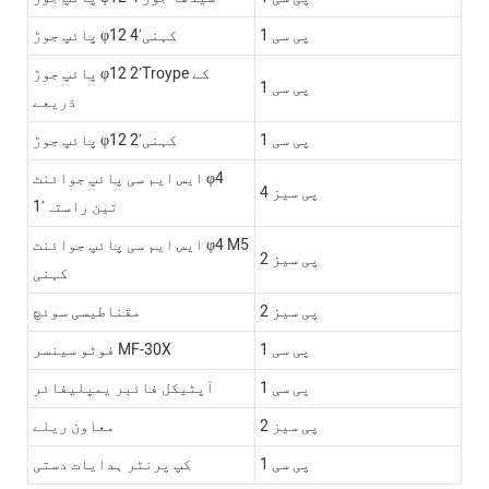
1 پی سی
پائپ جوڑ φ12 4′کہنی
پائپ جوڑ φ12 2′Troype کے
1 پی سی
ذریعے
1 پی سی
پائپ جوڑ φ12 2′کہنی
ایس ایم سی پائپ جوائنٹ φ4
4 پی سیز
1′تین راستہ
ایس ایم سی پائپ جوائنٹ φ4 M5
2 پی سیز
کہنی
2 پی سیز
مقناطیسی سوئچ
1 پی سی
فوٹو سینسر MF-30X
1 پی سی
آپٹیکل فائبر یمپلیفائر
2 پی سیز
معاون ریلے
1 پی سی
کپ پرنٹر ہدایات دستی