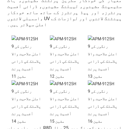
معیار کی خودکار سکرین پرنٹنگ مشینوں، ہاٹ
سٹیمپنگ مشینوں، لیبلنگ مشینوں، ڈرائی آفسیٹ
پرنٹرز، اور پیڈ پرنٹرز کے ساتھ ساتھ خودکار
اسمبلی لائنوں، UV پینٹنگ لائنوں اور لوازمات کے
اعلیٰ سپلائر ہیں۔
اور ہمارے پاس R8D اور مینوفیکچرنگ میں 25 سال