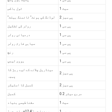
1 سیٹ
ٹول باکس
2 پی سیز
"لوڈنگ کپ یونٹ" ٹائمنگ بیلٹ
1 پی سی
رولر کی تشکیل
1 پی سی
درمیانی رولر
1 پی سی
سیاہی فارم رولر
1 پی سی
رنچ
1 پی سی
یووی لیمپ
مینڈریل چلانے کے لیے ربڑ کا
2 پی سیز
پہیہ
2 پی سیز
کمبل کا اسٹیکر
0.2 مربع میٹر
کمبل
1 سیٹ
مقناطیسی بنیاد
1 پی سی
پائپ جوڑ φ12 4′سیدھا جوڑ