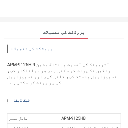
پروڈکٹ کی تفصیلات
پروڈکٹ کی تفصیلات
APM-9125H آٹومیٹک کپ آفسیٹ پرنٹنگ مشین 9
رنگوں تک پرنٹ کر سکتی ہے، جو بیلناکار کپ،
ڈسپوزایبل پلاسٹک کپ، کافی کپ، اور ڈسپوزایبل
کپ پر پرنٹ کر سکتی ہے۔
ٹیک ڈیٹا
APM-9125HB
ماڈل نمبر
تیز رفتار پلاسٹک کپ پرنٹنگ مش
پروڈکٹ کا نام