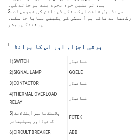
ہے، تو مشین خود بخود بند ہو جائے گی۔
2. مینڈریل شافٹ ایک سنکی ڈیزائن کی خصوصیات
رکھتا ہے تاکہ ہم آہنگی کو یقینی بنایا جا سکے۔
پرنٹنگ پریشر
برقی اجزاء اور اس کا برانڈ
شنائیڈر
1)SWITCH
2)SIGNAL LAMP
GQELE
شنائیڈر
3)CONTACTOR
4)THERMAL OVERLOAD
شنائیڈر
RELAY
5) پلاسٹک فائبر آپٹک لائٹ
FOTEK
گائیڈ اور یمپلیفائر
6)CIRCULT BREAKER
ABB