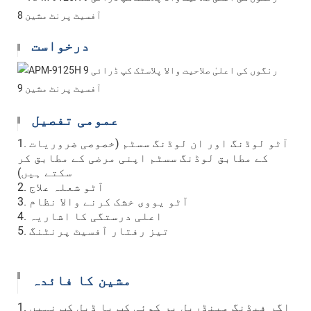
درخواست
عمومی تفصیل
1. آٹو لوڈنگ اور ان لوڈنگ سسٹم (خصوصی ضروریات
کے مطابق لوڈنگ سسٹم اپنی مرضی کے مطابق کر
سکتے ہیں)
2. آٹو شعلہ علاج
3. آٹو یووی خشک کرنے والا نظام
4. اعلی درستگی کا اشاریہ
5. تیز رفتار آفسیٹ پرنٹنگ
مشین کا فائدہ
1. اگر فیڈنگ مینڈریل پر کوئی کپ یا ڈبل ​​کپ نہیں