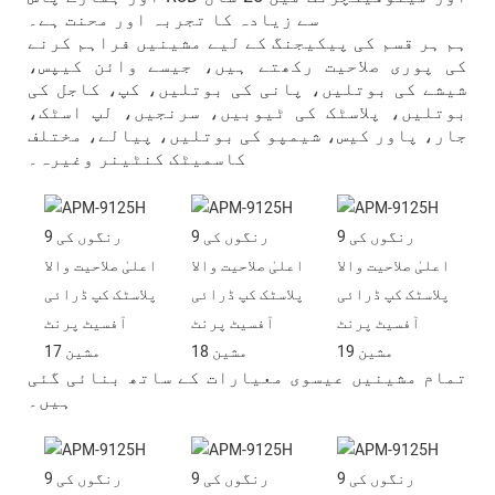
سے زیادہ کا تجربہ اور محنت ہے۔
ہم ہر قسم کی پیکیجنگ کے لیے مشینیں فراہم کرنے
کی پوری صلاحیت رکھتے ہیں، جیسے وائن کیپس،
شیشے کی بوتلیں، پانی کی بوتلیں، کپ، کاجل کی
بوتلیں، پلاسٹک کی ٹیوبیں، سرنجیں، لپ اسٹک،
جار، پاور کیس، شیمپو کی بوتلیں، پیالے، مختلف
کاسمیٹک کنٹینر وغیرہ۔
تمام مشینیں عیسوی معیارات کے ساتھ بنائی گئی
ہیں۔