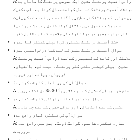
A: ڈرائی آفسیٹ پرنٹنگ مشین ایک خصوصی پرنٹنگ کا سامان ہے
جو خشک آفسیٹ پرنٹنگ کے عمل کو استعمال کرتا ہے۔ اس تکنیک
میں سیاہی کو پرنٹنگ کی سطح پر لگانے سے پہلے دھات کی پلیٹ
سے ربڑ کے کمبل میں منتقل کرنا شامل ہے۔ مڑے ہوئے یا
ناہموار سطحوں پر پرنٹ کرنے کی صلاحیت کے لیے قابل ذکر۔
خشک آفسیٹ پرنٹنگ مشینوں کی ایپلی کیشنز کیا ہیں؟
سوال: آفسیٹ پرنٹنگ مشین کے لیے کیا درخواستیں ہیں؟
A: پلاسٹک اور کاغذ کے کنٹینرز کے لیے ڈرائی آفسیٹ پرنٹنگ
مشین ایپلی کیشنز ملٹی کلر پرنٹنگ، جیسے کپ، بالٹیاں،
ٹوپیاں، پیالے اور ٹیوب۔
سوال: آپ کی پیداوار کا وقت کیا ہے؟
A: عام طور پر ایک مشین کے لیے تقریباً 30-35 دن لگتے ہیں۔
سوال: مشینوں کے لئے وارنٹی کا وقت کیا ہے؟
A: مشین کے لیے ایک سال، اور برقی حصوں کے لیے چھ ماہ۔
سوال: آپ کی فیکٹری کہاں واقع ہے؟
A: ہماری فیکٹری شانتو، گوانگ ڈونگ، چین میں واقع ہے۔
ضروریات
سوال: کیا ڈرائی آفسیٹ مشینیں معیار پر سمجھوتہ کیے بغیر