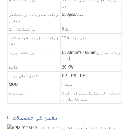
ین
550pcs/منٹ
زیادہ سے زیادہ پرنٹنگ کی
رفتار
9 رنگ
پرنٹنگ کا رنگ
125 ملی میٹر
زیادہ سے زیادہ طباعت شدہ
قطر
L533mm*H168mm(زیادہ سے زی
پرنٹنگ ایریا
ادہ)
20 KW
طاقت
PP、PS、PET
قابل اطلاق مواد
1 سیٹ
MOQ
خودکار کپ فیڈنگ سسٹم اور کپ گ
خصوصیات
نتی کا نظام۔
مشین کی تفصیلات