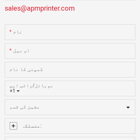
sales@apmprinter.com
نام
ای میل
کمپنی کا نام
موبائل/واٹس ایپ
+1
مشین کی قسم
منسلکہ: