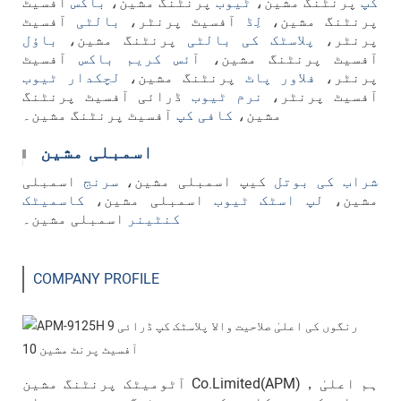
کپ
پرنٹنگ مشین،
ٹیوب
پرنٹنگ مشین،
باکس
آفسیٹ
پرنٹنگ مشین،
لِڈ
آفسیٹ پرنٹر،
بالٹی
آفسیٹ
پرنٹر،
پلاسٹک کی بالٹی
پرنٹنگ مشین،
باؤل
آفسیٹ پرنٹنگ مشین،
آئس کریم باکس
آفسیٹ
پرنٹر،
فلاور پاٹ
پرنٹنگ مشین،
لچکدار
ٹیوب
آفسیٹ پرنٹر،
نرم ٹیوب
ڈرائی آفسیٹ پرنٹنگ
مشین،
کافی کپ
آفسیٹ پرنٹنگ مشین۔
اسمبلی مشین
شراب کی بوتل
کیپ اسمبلی مشین،
سرنج
اسمبلی
مشین،
لپ اسٹک ٹیوب
اسمبلی مشین،
کاسمیٹک
کنٹینر
اسمبلی مشین۔
COMPANY PROFILE
آٹومیٹک پرنٹنگ مشین Co.Limited(APM)，ہم اعلیٰ