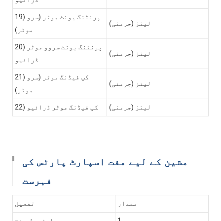
19) پرنٹنگ یونٹ موٹر (سرو
لینز (جرمنی)
موٹر)
20) پرنٹنگ یونٹ سروو موٹر
لینز (جرمنی)
ڈرائیو
21) کپ فیڈنگ موٹر (سرو
لینز (جرمنی)
موٹر)
لینز (جرمنی)
22) کپ فیڈنگ موٹر ڈرائیو
مشین کے لیے مفت اسپارٹ پارٹس کی
فہرست
مقدار
تفصیل
1 پی سی
پلیٹ ہول پنچ