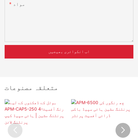
مواد
اب انکوائری بھیجیں
متعلقہ مصنوعات