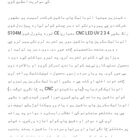
کې موثریت اعظمي کوي.
د شینزین هیجیا اتوماتیک چاپ ماشین شرکت، لمیټډ یو مشهور
شرکت دی چې پیرودونکو ته د سر چمتو کولو لپاره پیژندل شوی.
S104M غوره پلورل شوی CE معیاري CNC LED UV 2 3 4 رنګ بشپړ
اتوماتیک سکرین چاپ ماشین موږ یو تجربه لرونکی ټیم لرو چې
د ډیری صنعت متخصصینو څخه جوړ دی. دوی د سر په تولید او
ډیزاین کې د کلونو تجربه لري. په تیرو میاشتو کې، دوی د
محصول عملي کارونې ښه کولو باندې تمرکز کړی، او بالاخره دوی
یې جوړ کړی. په ویاړ سره، زموږ محصول د غوښتنلیک پراخه لړۍ
څخه خوند اخلي او کله چې د بشپړ اتوماتیک سکرین پرنټرونو
(په ځانګړي توګه د CNC چاپ ماشینونو) اتوماتیک ګرم ټاپه
کولو ماشین په ساحه کې پلي کیږي خورا ګټور کیدی شي. د بشپړ
اتوماتیک سکرین چاپ ماشین یو د پام وړ ټیکنالوژیکي نوښت دی
چې په مختلفو صنعتونو کې انقلاب راوستی، د موادو په پراخه
لړۍ کې د موثر او دقیق چاپ کولو اجازه ورکوي. د خپلو
پرمختللو ځانګړتیاو او وړتیاو سره، دا ماشین د بسته بندۍ،
موټرو او شیشې توکو په سکتورونو کې متنوع غوښتنلیکونو ته