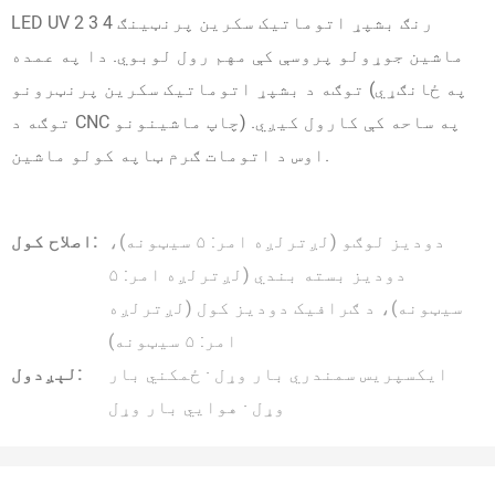
LED UV 2 3 4 رنګ بشپړ اتوماتیک سکرین پرنټینګ
ماشین جوړولو پروسې کې مهم رول لوبوي. دا په عمده
توګه د بشپړ اتوماتیک سکرین پرنټرونو (په ځانګړي
توګه د CNC چاپ ماشینونو) په ساحه کې کارول کیږي.
اوس د اتومات ګرم ټاپه کولو ماشین.
دودیز لوګو (لږترلږه امر: ۵ سیټونه)،
اصلاح کول:
دودیز بسته بندي (لږترلږه امر: ۵
سیټونه)، د ګرافیک دودیز کول (لږترلږه
امر: ۵ سیټونه)
ایکسپریس سمندري بار وړل · ځمکني بار
لېږدول:
وړل · هوايي بار وړل