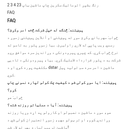
FAQ
FAQ
پوښتنه: څنګه له خپل شرکت څخه امر وکړئ؟
ځواب: مهرباني وکړئ موږ ته پوښتنې او آنلاین پوښتنې زموږ د
رسمي ویب پاڼې له لارې راولیږئ. بیا زموږ پلور به تاسو ته
نرخ ځواب کړي. که چیرې پیرودونکی د وړاندیز سره موافق وي،
شرکت به د پلور قرارداد لاسلیک کړي. بیا، پیرودونکی د تادیې
مکلفیت پوره کوي او د dstar ماشین د امر سره سم تولید پیل
کوي.
پوښتنه: ایا موږ کولی شو د کیفیت چک کولو لپاره نمونې چاپ
کړو؟
ځواب: هو
پوښتنه: آیا د عملیاتو روزنه شته؟
هو، موږ د ماشین د نصبولو او کارولو په اړه وړیا روزنه
وړاندې کوو، او تر ټولو مهم، زموږ انجنیران کولی شي د
ماشین ترمیم لپاره بهر ته لاړ شي!