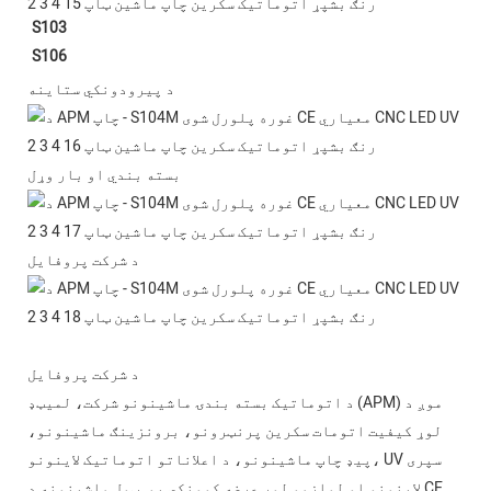
S103
S106
د پیرودونکي ستاینه
بسته بندي او بار وړل
د شرکت پروفایل
د شرکت پروفایل
د اتوماتیک بسته بندۍ ماشینونو شرکت، لمیټډ (APM) موږ د
لوړ کیفیت اتومات سکرین پرنټرونو، برونزینګ ماشینونو،
پیډ چاپ ماشینونو، د اعلاناتو اتوماتیک لاینونو، UV سپری
لاینونو او لوازمو لوړ عرضه کوونکي یو. ټول ماشینونه د CE