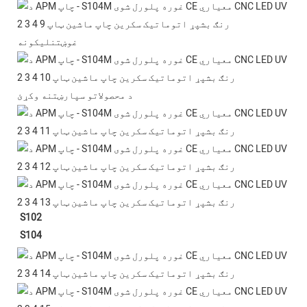
غوښتنلیکونه
د محصولاتو سپارښتنه وکړئ
S102
S104