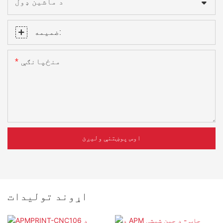
د ماشین ډول
ضمیمه:
منځپانګې
اوس پوښتنې ولیږئ
اړوند توليدات