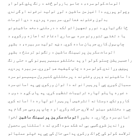
اتومات کولو سره، د جامو بارولو څخه د رنګ پلي کولو او
وچولو پورې، دا اغیزمن ماشین د لوړ تولید نرخونه او ګړندي
بدلون وختونه فعالوي. سربیره پردې، د دې اتومات
ځانګړتیاوې د نورو تجهیزاتو لکه د درملنې دمخه ماشینونو
یا د تغذیې تنورونو سره بې ساري ادغام ته اجازه ورکوي، د
چاپ ټول کاري جریان ساده کوي. د ښه تولید سربیره، د بشپړ
اتومات سکرین پرنټینګ ماشین د رنګونو ترمنځ د بشپړ
راجسټریشن چمتو کولو او په مختلفو سبسټریټونو کې د حتی رنګ
پوښښ وړاندې کولو سره د چاپ کیفیت هم لوړوي. سربیره پردې،
دا ماشینونه ډیری وختونه د پرمختللي کنټرول سیسټمونو سره
سمبال کیږي چې آپریټرانو ته دا توان ورکوي چې په اسانۍ سره
د غوره پایلو لپاره ترتیبات تنظیم کړي. په پای کې، د دوی د
کاروونکي دوستانه انٹرفیس آپریټرانو لپاره دا اسانه کوي
چې د مختلفو مینو له لارې حرکت وکړي او د چاپ پروسې هر ګام په
اسانۍ سره وڅاري. د بشپړ
اتومات سکرین پرنټینګ ماشین
لخوا
وړاندیز شوي ګټې بې له شکه سوداګرۍ ته د استثنایی محصول
ترلاسه کولو کې ځواک ورکوي پداسې حال کې چې په خپلو عملیاتو