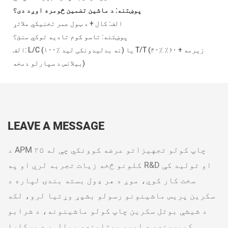
پوښتنه: د ماشین تضمین څومره اوږد دی؟
الف: کال + د ټول عمر تخنیکي ملاتړ
پوښتنه: تاسو کوم تادیه توکي منئ؟
الف: L/C (۱۰۰٪ نه بدلیدونکی لید) یا T/T (۴۰٪ زیرمه + ۶۰٪
بیلانس د سپارلو دمخه)
LEAVE A MESSAGE
د APM چاپ کولو تجهیزاتو عرضه کوونکي چې له ۲۵
کلونو څخه زیات تجربه لري او په R&D او تولید کې
سخت کار کوي، موږ د هر ډول بسته بندۍ لپاره د
سکرین پریس ماشینونو رسولو بشپړ وړتیا لرو، لکه
د شیشې بوتل سکرین چاپ کولو ماشینونه، د شرابو
کیپسونه، د اوبو بوتلونه، پیالې، د مسکارا