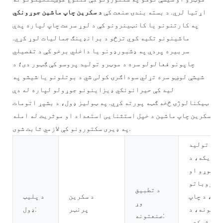
اړتیا لري. د بسته بندۍ صنعت کې
د سکرین چاپ ماشین جوړونکي
په کارتنونو یا کانټینرونو کې د لوړ سرعت چاپ لپاره پدې
ماشینونو تکیه کوي ترڅو د برانډینګ جمالیات لوړ کړي.
سربیره پردې په ډشبورډونو یا داخلي برخو کې د تفصيلي
چاپونو فعالولو سره د موټرو تولید پروسو کې ګټور دی؛ د
شیشې لوښو سره تړلي سوداګرۍ کولی شي د بوتلونو یا شیشو په
لید کې حیرانونکي ډیزاینونو جوړولو لپاره له دې
ټیکنالوژۍ څخه ګټه پورته کړي. په ټولیز ډول، د بشپړ اتومات
سکرین چاپ ماشین د خپل استثنایی استعداد او موثریت له امله
په ډیری سکتورونو کې لازمي ثابت شوی.
د تولید
ابریکه، د
خوړو او
مشروباتو
د تطبیق
که، د چاپ
د سکرین
د پلیټ
وړ
کانونه، د
پرنټر
ډول:
صنعتونه:
اتو شرکت،