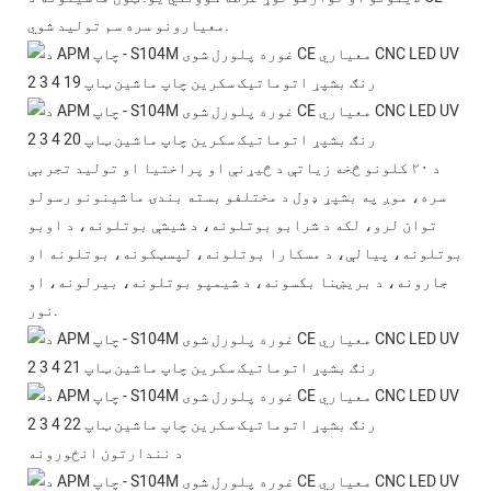
معیارونو سره سم تولید شوي.
د ۲۰ کلونو څخه زیاتې د څیړنې او پراختیا او تولید تجربې
سره، موږ په بشپړ ډول د مختلفو بسته بندۍ ماشینونو رسولو
توان لرو، لکه د شرابو بوتلونه، د شیشې بوتلونه، د اوبو
بوتلونه، پیالې، د مسکارا بوتلونه، لپسټکونه، بوتلونه او
جارونه، د بریښنا بکسونه، د شیمپو بوتلونه، بیرلونه، او
نور.
د نندارتون انځورونه