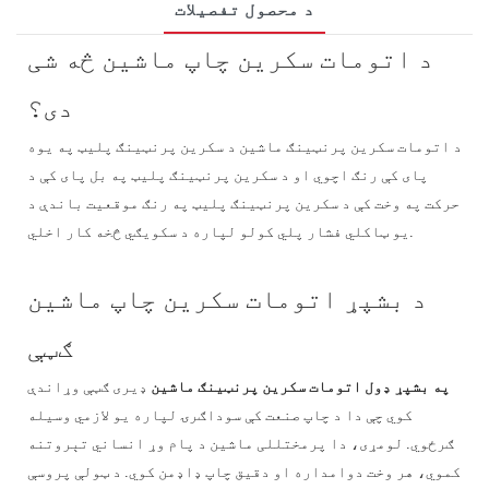
د محصول تفصيلات
د اتومات سکرین چاپ ماشین څه شی
دی؟
د اتومات سکرین پرنټینګ ماشین د سکرین پرنټینګ پلیټ په یوه
پای کې رنګ اچوي او د سکرین پرنټینګ پلیټ په بل پای کې د
حرکت په وخت کې د سکرین پرنټینګ پلیټ په رنګ موقعیت باندې د
یو ټاکلي فشار پلي کولو لپاره د سکویګي څخه کار اخلي.
د بشپړ اتومات سکرین چاپ ماشین
ګټې
په بشپړ ډول اتومات سکرین پرنټینګ ماشین
ډیری ګټې وړاندې
کوي چې دا د چاپ صنعت کې سوداګرۍ لپاره یو لازمي وسیله
ګرځوي. لومړی، دا پرمختللی ماشین د پام وړ انساني تېروتنه
کموي، هر وخت دوامداره او دقیق چاپ ډاډمن کوي. د ټولې پروسې