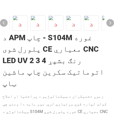
د APM چاپ - S104M غوره
پلورل شوی CE معیاري CNC
LED UV 2 3 4 رنګ بشپړ
اتوماتیک سکرین چاپ ماشین
ټاپ
زموږ تخنیکران د ټیکنالوژیو د پراختیا او اصلاح
کولو لپاره قوي وړتیاوې لري. موږ باید دا ومنو چې
ټیکنالوژي د S104M غوره پلورل شوي CE معیاري CNC