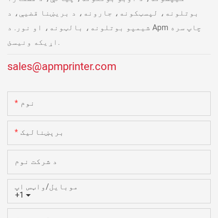
بوتلونه، لپسټکونه، جارونه، د بریښنا قضیې، د
شیمپو بوتلونه، بالټونه، او نور. د Apm چاپ سره
اړیکه ونیسئ.
sales@apmprinter.com
نوم
برېښنالیک
د شرکت نوم
موبایل/واټس اپ
+1