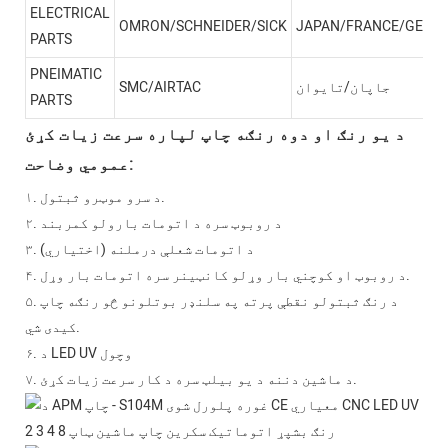
ELECTRICAL
OMRON/SCHNEIDER/SICK
JAPAN/FRANCE/GERM
PARTS
PNEIMATIC
جاپان/تایوان
SMC/AIRTAC
PARTS
د یو رنګ او دوه رنګه چاپ لپاره سرعت زیات کړئ
عمومي وضاحت:
۱. د سرو موټرو ثبتول.
۲. د روبوټ سره د اتومات بارولو کمربند
۳. د اتومات شعلې درملنه (اختیاري)
۴. د روبوټ او کوچني بار وړلو کانټینر سره اتومات بار وړل.
۵. د رنګ ثبتولو نقطې پرته په سلنډر بوتلونو څو رنګه چاپ
کیدی شي.
۶. د LED UV وچول
۷. د ماشین دننه د یو بیلټ سره د کار سرعت زیات کړئ.