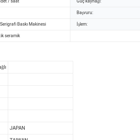
det / saat
Güç kaynağı:
Başvuru:
Serigrafi Baskı Makinesi
İşlem:
ik seramik
ağlı
JAPAN