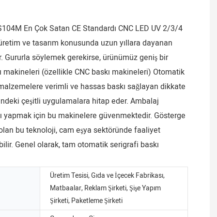
tir. S104M En Çok Satan CE Standardı CNC LED UV 2/3/4
 üretim ve tasarım konusunda uzun yıllara dayanan
r. Gururla söylemek gerekirse, ürünümüz geniş bir
ı makineleri (özellikle CNC baskı makineleri) Otomatik
i malzemelere verimli ve hassas baskı sağlayan dikkate
rindeki çeşitli uygulamalara hitap eder. Ambalaj
askı yapmak için bu makinelere güvenmektedir. Gösterge
 olan bu teknoloji, cam eşya sektöründe faaliyet
ilir. Genel olarak, tam otomatik serigrafi baskı
Üretim Tesisi, Gıda ve İçecek Fabrikası,
Matbaalar, Reklam Şirketi, Şişe Yapım
Şirketi, Paketleme Şirketi