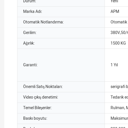
Durum:
Yeni
Marka Adı:
APM
Otomatik Notlandırma:
Otomatik
Gerilim:
380V,50
Ağırlık:
1500 KG
Garanti:
1 Yıl
Önemli Satış Noktaları:
serigrafi 
Video çıkış denetimi:
Tedarik ed
Temel Bileşenler:
Rulman, 
Baskı boyutu:
Maksimu