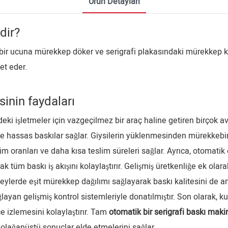
Ürün Detayları
dir?
n bir ucuna mürekkep döker ve serigrafi plakasındaki mürekkep k
et eder.
inin faydaları
ki işletmeler için vazgeçilmez bir araç haline getiren birçok av
ı ve hassas baskılar sağlar. Giysilerin yüklenmesinden mürekke
 oranları ve daha kısa teslim süreleri sağlar. Ayrıca, otomatik ö
tüm baskı iş akışını kolaylaştırır. Gelişmiş üretkenliğe ek olara
erde eşit mürekkep dağılımı sağlayarak baskı kalitesini de artır
yan gelişmiş kontrol sistemleriyle donatılmıştır. Son olarak, kul
 izlemesini kolaylaştırır. Tam
otomatik bir serigrafi baskı maki
 olağanüstü sonuçlar elde etmelerini sağlar.