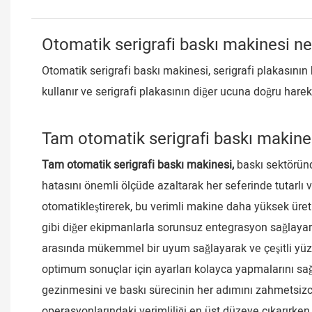
Otomatik serigrafi baskı makinesi ne
Otomatik serigrafi baskı makinesi, serigrafi plakasını
kullanır ve serigrafi plakasının diğer ucuna doğru harek
Tam otomatik serigrafi baskı makines
Tam otomatik serigrafi baskı makinesi,
baskı sektöründe
hatasını önemli ölçüde azaltarak her seferinde tutarl
otomatikleştirerek, bu verimli makine daha yüksek üretim
gibi diğer ekipmanlarla sorunsuz entegrasyon sağlayarak 
arasında mükemmel bir uyum sağlayarak ve çeşitli yüzeyl
optimum sonuçlar için ayarları kolayca yapmalarını sağla
gezinmesini ve baskı sürecinin her adımını zahmetsizce
operasyonlarındaki verimliliği en üst düzeye çıkarırken