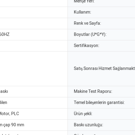
Menşe Yeri:
Kullanım:
Renk ve Sayfa:
/60HZ
Boyutlar (U*G*Y):
Sertifikasyon:
Satış Sonrası Hizmet Sağlanmakt
baskı
Makine Test Raporu:
ilen
Temel bileşenlerin garantisi:
Motor, PLC
Ürün şekli:
m çap 90 mm
Baskı uzunluğu: