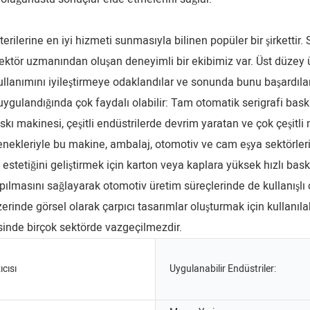
erilerine en iyi hizmeti sunmasıyla bilinen popüler bir şirket
ektör uzmanından oluşan deneyimli bir ekibimiz var. Üst düzey
ullanımını iyileştirmeye odaklandılar ve sonunda bunu başardıla
ygulandığında çok faydalı olabilir: Tam otomatik serigrafi bask
ı makinesi, çeşitli endüstrilerde devrim yaratan ve çok çeşitl
 yetenekleriyle bu makine, ambalaj, otomotiv ve cam eşya sektörle
estetiğini geliştirmek için karton veya kaplara yüksek hızlı b
yapılmasını sağlayarak otomotiv üretim süreçlerinde de kullanışlı
erinde görsel olarak çarpıcı tasarımlar oluşturmak için kullanılab
sinde birçok sektörde vazgeçilmezdir.
cısı
Uygulanabilir Endüstriler: