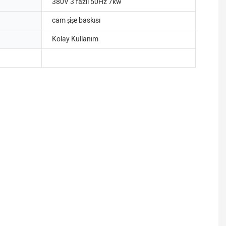
380V 3 fazlı 50Hz 7kw
cam şişe baskısı
Kolay Kullanım