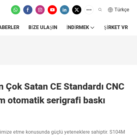
Türkçe
ABERLER
BIZE ULAŞIN
İNDIRMEK
ŞIRKET VR
 Çok Satan CE Standardı CNC
am otomatik serigrafi baskı
optimize etme konusunda güçlü yeteneklere sahiptir. S104M