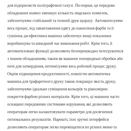
для підприємств поліграфічної галузі. По-перше, це передове
обладнання значно зменшує кількість людських помилок,
забезпечуючи стабільний та точний друк щоразу. Автоматизуючи
весь процес, від завантаження одягу до нанесення фарби та її
сушіння, ця ефективна машина забезпечує вищі показники
виробництва та швидший час виконання робіт. Крім того, її
автоматизовані функції дозволяють безперешкодно інтегруватися
з іншим обладнанням, таким як машини попередньої обробки або
печі для затвердіння, оптимізуючи весь робочий процес друку.
Окрім підвищення продуктивності, повністю автоматична
машина для трафаретного друку також покращує якість друку,
забезпечуючи ідеальне суміщення кольорів та рівномірне
покриття фарбою різних матеріалів. Крім того, ці машини часто
оснащені передовими системами керування, які дозволяють
операторам легко налаштовувати параметри для досягнення
оптимальних результатів. Нарешті, їхні зручні інтерфейси
дозволяють операторам легко переміщатися по різних меню та