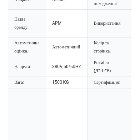
походження:
П
Назва
APM
Використання:
т
бренду:
д
Автоматична
Колір та
Автоматичний
Р
оцінка:
сторінка:
Розміри
4
Напруга:
380V,50/60HZ
(Д*Ш*В):
Вага:
1500 KG
Сертифікація:
С
О
п
Б
з
П
в