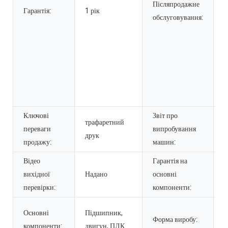
Післяпродажне
в
Гарантія:
1 рік
обслуговування:
е
н
П
о
т
В
п
Ключові
Звіт про
трафаретний
переваги
випробування
Н
друк
продажу:
машин:
Відео
Гарантія на
вихідної
Надано
основні
1
перевірки:
компоненти:
К
Основні
Підшипник,
Форма виробу:
ф
компоненти:
двигун, ПЛК