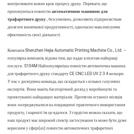
контролювати кожен крок процесу друку. Переваги, що
пропонуються повністю
автоматичною машиною для
трафаретного друку
, безсумнівно, дозволяють підприємствам
досягати виняткової продуктивності, одночасно максимізуючи
ефективність своєї діяльності.
Компанія Shenzhen Hejia Automatic Printing Machine Co., Ltd. –
популярна компанія, відома тим, що надає клієнтам найкращі
послуги. S104M Найпопулярніша повністю автоматична машина
для трафаретного друку стандарту CE CNC LED UV 2 3 4 кольори.
У нас є досвідчена команда, що складається з кількох галузевих
експертів. Вони мають багаторічний досвід у виробництві та
проектуванні найкращих матеріалів. Протягом останніх місяців
вони зосереджувалися на покращенні практичного використання
продукту, і нарешті їм це вдалося. З гордістю можна сказати, що
наш продукт має широкий спектр застосування та може бути дуже
корисним у сфері(ах) повністю автоматичних трафаретних