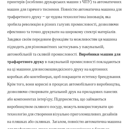
принтерів (особливо друкарських машин з ЧПУ) та автоматичних
машин для гарячого тиснення. Повністю автоматична машина для
трафаретного друку – це чудова технологічна інновація, яка
зробила революцію в різних галузях промисловості, дозволяючи
ефективно та точно друкувати на широкому спектрі матеріалів.
Завдяки своїм передовим функціям та можливостям ця машина
підходить для різноманітних застосувань у пакувальній,
автомобільній та скляній промисловості.
Виробники машин для
трафаретного друку
в пакувальній промисловості покладаються
на ці машини для високошвидкісного друку на картонних
коробках або контейнерах, щоб покращити естетику брендування.
Крім того, вони корисні в процесах автомобільного виробництва,
дозволяючи створювати детальний друк на приладових панелях
або компонентах інтер'єру; Підприємства, що займаються
виробництвом скляного посуду, можуть використовувати цю
технологію для створення візуально приголомшливих дизайнів
на пляшках або склянках. Загалом, повністю автоматична машина