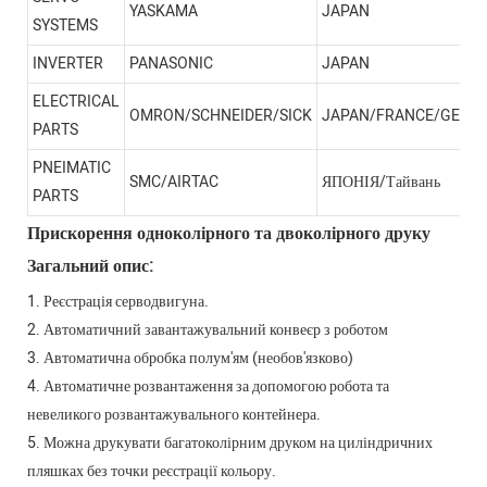
YASKAMA
JAPAN
SYSTEMS
INVERTER
PANASONIC
JAPAN
ELECTRICAL
OMRON/SCHNEIDER/SICK
JAPAN/FRANCE/GERM
PARTS
PNEIMATIC
SMC/AIRTAC
ЯПОНІЯ/Тайвань
PARTS
Прискорення одноколірного та двоколірного друку
Загальний опис:
1. Реєстрація серводвигуна.
2. Автоматичний завантажувальний конвеєр з роботом
3. Автоматична обробка полум'ям (необов'язково)
4. Автоматичне розвантаження за допомогою робота та
невеликого розвантажувального контейнера.
5. Можна друкувати багатоколірним друком на циліндричних
пляшках без точки реєстрації кольору.