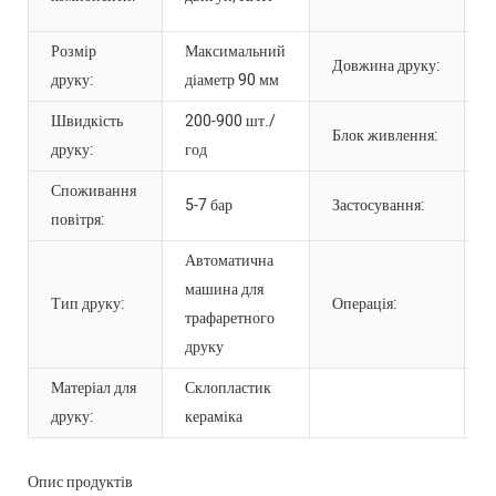
б
Розмір
Максимальний
М
Довжина друку:
друку:
діаметр 90 мм
д
Швидкість
200-900 шт./
3
Блок живлення:
друку:
год
Г
Споживання
д
5-7 бар
Застосування:
повітря:
п
Автоматична
машина для
Тип друку:
Операція:
Л
трафаретного
друку
Матеріал для
Склопластик
друку:
кераміка
Опис продуктів