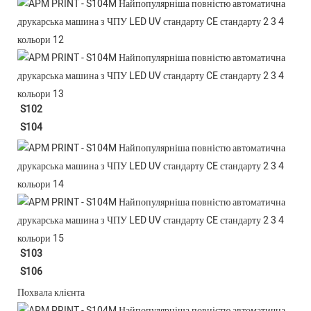
S102
S104
S103
S106
Похвала клієнта