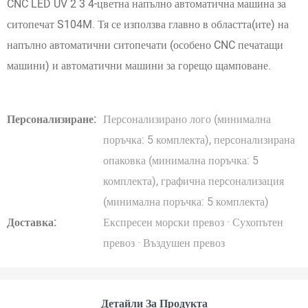
CNC LED UV 2 3 4-цветна напълно автоматична машина за
ситопечат S104M. Тя се използва главно в областта(ите) на
напълно автоматични ситопечати (особено CNC печатащи
машини) и автоматични машини за горещо щамповане.
Персонализиране:
Персонализирано лого (минимална
поръчка: 5 комплекта), персонализирана
опаковка (минимална поръчка: 5
комплекта), графична персонализация
(минимална поръчка: 5 комплекта)
Доставка:
Експресен морски превоз · Сухопътен
превоз · Въздушен превоз
Детайли За Продукта