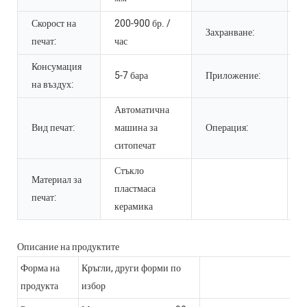
Скорост на
200-900 бр. /
3
Захранване:
печат:
час
5
Консумация
п
5-7 бара
Приложение:
на въздух:
б
Автоматична
Вид печат:
машина за
Операция:
Л
ситопечат
Стъкло
Материал за
пластмаса
печат:
керамика
Описание на продуктите
Форма на
Кръгли, други форми по
продукта
избор