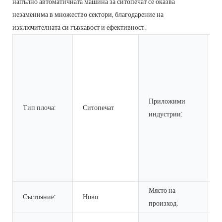
напълно автоматичната машина за ситопечат се оказва
незаменима в множество сектори, благодарение на
изключителната си гъвкавост и ефективност.
П
з
х
п
р
Приложими
Тип плоча:
Ситопечат
к
индустрии:
к
п
б
к
о
Място на
Състояние:
Ново
Г
произход:
П