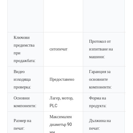
з
р
В
п
Ключови
Протокол от
предимства
ситопечат
изпитване на
П
при
машини:
продажбата:
Видео
Гаранция за
изходяща
Предоставено
основните
1
проверка:
компоненти:
Основни
Лагер, мотор,
Форма на
К
компоненти:
PLC
продукта:
ф
Максимален
Размер на
Дължина на
М
диаметър 90
печат:
печат:
д
мм