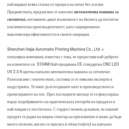
наблюдават всяка стъпка от процеса на печат без усилие.
Предимствата, предлагани от напълно
автоматична машина за
ситопечат,
несъмнено дават възможност на бизнеса да постигне
изключителна производителност, като същевременно
максимизира ефективността в своите операции.
Shenzhen Hejia Automatic Printing Machine Co., Ltd. е
популярна компания, известна с това, че предоставя най-доброто
на клиентите си. S104M Най-продавана CE стандартна CNC LED
UV 2 3 4 цветна напълно автоматична машина за ситопечат.
Разполагаме с опитен екип, състоящ се от няколко експерти в
индустрията. Те имат дългогодишен опит в производството и
проектирането на топ. През последните месеци те се фокусираха
върху подобряването на практическата употреба на продукта и
най-накрая го постигнаха. С гордост можем да кажем, че нашият
продукт се радва на широк спектър на приложение и може да бъде
много полезен, когато се прилага в областта(ите) на напълно