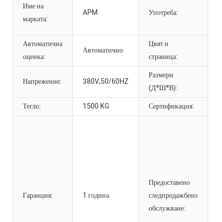
Име на
APM
Употреба:
п
марката:
б
Автоматична
Цвят и
Автоматично
М
оценка:
страница:
Размери
4
Напрежение:
380V,50/60HZ
(Д*Ш*В):
Тегло:
1500 KG
Сертификация:
C
О
п
Б
р
М
Предоставено
в
Гаранция:
1 година
следпродажбено
е
обслужване:
о