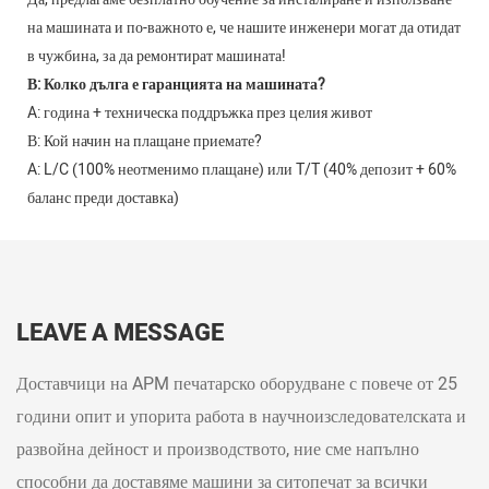
на машината и по-важното е, че нашите инженери могат да отидат
в чужбина, за да ремонтират машината!
В: Колко дълга е гаранцията на машината?
A: година + техническа поддръжка през целия живот
В: Кой начин на плащане приемате?
A: L/C (100% неотменимо плащане) или T/T (40% депозит + 60%
баланс преди доставка)
LEAVE A MESSAGE
Доставчици на APM печатарско оборудване с повече от 25
години опит и упорита работа в научноизследователската и
развойна дейност и производството, ние сме напълно
способни да доставяме машини за ситопечат за всички