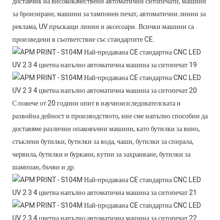
доставчик на висококачествени автоматични ситопечати, машини
за бронзиране, машини за тампонен печат, автоматични линии за
реклама, UV пръскащи линии и аксесоари. Всички машини са
произведени в съответствие със стандартите CE.
С повече от 20 години опит в научноизследователската и
развойна дейност и производството, ние сме напълно способни да
доставяме различни опаковъчни машини, като бутилки за вино,
стъклени бутилки, бутилки за вода, чаши, бутилки за спирала,
червила, бутилки и буркани, кутии за захранване, бутилки за
шампоан, бъчви и др.