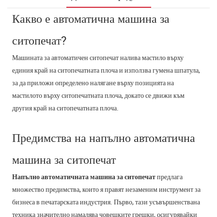
Какво е автоматична машина за
ситопечат?
Машината за автоматичен ситопечат налива мастило върху
единия край на ситопечатната плоча и използва гумена шпатула,
за да приложи определено налягане върху позицията на
мастилото върху ситопечатната плоча, докато се движи към
другия край на ситопечатната плоча.
Предимства на напълно автоматична
машина за ситопечат
Напълно автоматичната машина за ситопечат
предлага
множество предимства, които я правят незаменим инструмент за
бизнеса в печатарската индустрия. Първо, тази усъвършенствана
техника значително намалява човешките грешки, осигурявайки