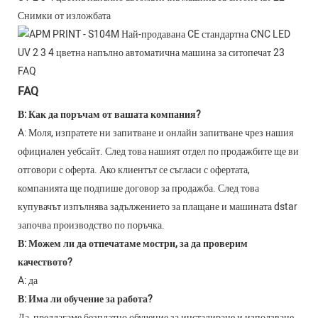
Снимки от изложбата
FAQ
FAQ
В: Как да поръчам от вашата компания?
A: Моля, изпратете ни запитване и онлайн запитване чрез нашия
официален уебсайт. След това нашият отдел по продажбите ще ви
отговори с оферта. Ако клиентът се съгласи с офертата,
компанията ще подпише договор за продажба. След това
купувачът изпълнява задължението за плащане и машината dstar
започва производство по поръчка.
В: Можем ли да отпечатаме мостри, за да проверим
качеството?
A: да
В: Има ли обучение за работа?
Да, предлагаме безплатно обучение за инсталиране и използване