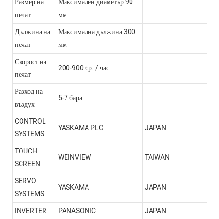
Размер на
Максимален диаметър 90
печат
мм
Дължина на
Максимална дължина 300
печат
мм
Скорост на
200-900 бр. / час
печат
Разход на
5-7 бара
въздух
CONTROL
YASKAMA PLC
JAPAN
SYSTEMS
TOUCH
WEINVIEW
TAIWAN
SCREEN
SERVO
YASKAMA
JAPAN
SYSTEMS
INVERTER
PANASONIC
JAPAN