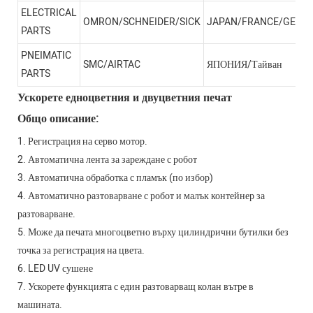
ELECTRICAL
OMRON/SCHNEIDER/SICK
JAPAN/FRANCE/GERM
PARTS
PNEIMATIC
SMC/AIRTAC
ЯПОНИЯ/Тайван
PARTS
Ускорете едноцветния и двуцветния печат
Общо описание:
1. Регистрация на серво мотор.
2. Автоматична лента за зареждане с робот
3. Автоматична обработка с пламък (по избор)
4. Автоматично разтоварване с робот и малък контейнер за
разтоварване.
5. Може да печата многоцветно върху цилиндрични бутилки без
точка за регистрация на цвета.
6. LED UV сушене
7. Ускорете функцията с един разтоварващ колан вътре в
машината.