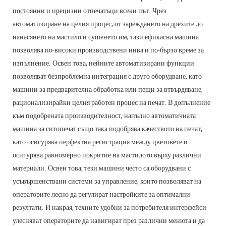
постоянни и прецизни отпечатъци всеки път. Чрез
автоматизиране на целия процес, от зареждането на дрехите до
нанасянето на мастило и сушенето им, тази ефикасна машина
позволява по-високи производствени нива и по-бързо време за
изпълнение. Освен това, нейните автоматизирани функции
позволяват безпроблемна интеграция с друго оборудване, като
машини за предварителна обработка или пещи за втвърдяване,
рационализирайки целия работен процес на печат. В допълнение
към подобрената производителност, напълно автоматичната
машина за ситопечат също така подобрява качеството на печат,
като осигурява перфектна регистрация между цветовете и
осигурява равномерно покритие на мастилото върху различни
материали. Освен това, тези машини често са оборудвани с
усъвършенствани системи за управление, които позволяват на
операторите лесно да регулират настройките за оптимални
резултати. И накрая, техните удобни за потребителя интерфейси
улесняват операторите да навигират през различни менюта и да