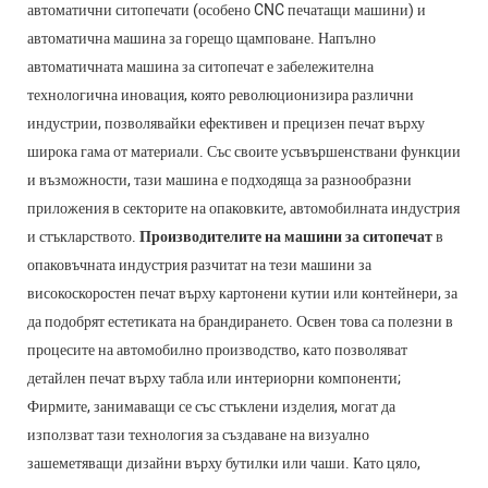
автоматични ситопечати (особено CNC печатащи машини) и
автоматична машина за горещо щамповане. Напълно
автоматичната машина за ситопечат е забележителна
технологична иновация, която революционизира различни
индустрии, позволявайки ефективен и прецизен печат върху
широка гама от материали. Със своите усъвършенствани функции
и възможности, тази машина е подходяща за разнообразни
приложения в секторите на опаковките, автомобилната индустрия
и стъкларството.
Производителите на машини за ситопечат
в
опаковъчната индустрия разчитат на тези машини за
високоскоростен печат върху картонени кутии или контейнери, за
да подобрят естетиката на брандирането. Освен това са полезни в
процесите на автомобилно производство, като позволяват
детайлен печат върху табла или интериорни компоненти;
Фирмите, занимаващи се със стъклени изделия, могат да
използват тази технология за създаване на визуално
зашеметяващи дизайни върху бутилки или чаши. Като цяло,