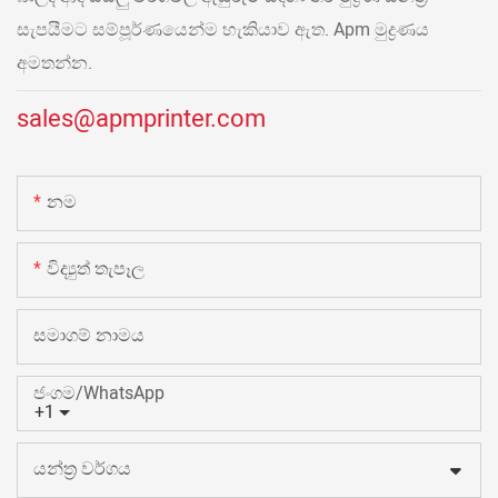
සැපයීමට සම්පූර්ණයෙන්ම හැකියාව ඇත. Apm මුද්‍රණය
අමතන්න.
sales@apmprinter.com
නම
විද්‍යුත් තැපෑල
සමාගම් නාමය
ජංගම/WhatsApp
+1
යන්ත්‍ර වර්ගය