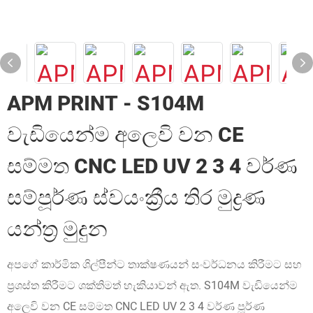
APM PRINT - S104M
වැඩියෙන්ම අලෙවි වන CE
සම්මත CNC LED UV 2 3 4 වර්ණ
සම්පූර්ණ ස්වයංක්‍රීය තිර මුද්‍රණ
යන්ත්‍ර මුදුන
අපගේ කාර්මික ශිල්පීන්ට තාක්ෂණයන් සංවර්ධනය කිරීමට සහ
ප්‍රශස්ත කිරීමට ශක්තිමත් හැකියාවන් ඇත. S104M වැඩියෙන්ම
අලෙවි වන CE සම්මත CNC LED UV 2 3 4 වර්ණ පූර්ණ