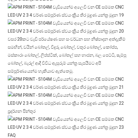
වසර 20කට වැඩි පර්යේෂණ සහ සංවර්ධන සහ නිෂ්පාදන අත්දැකීම්
සමඟින්, වයින් බෝතල්, වීදුරු බෝතල්, වතුර බෝතල්, කෝප්ප,
මස්කාරා බෝතල්, ලිප්ස්ටික්, බෝතල් සහ භාජන, බල පෙට්ටි, ෂැම්පු
බෝතල්, බැරල් ආදී විවිධ ඇසුරුම් යන්ත්‍ර සැපයීමට අපි
සම්පූර්ණයෙන්ම හැකියාව ඇත්තෙමු.
ප්‍රදර්ශන පින්තූර
FAQ