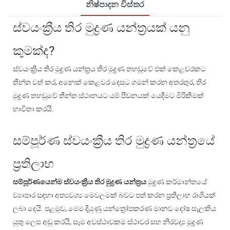
නිෂ්පාදන විස්තර
ස්වයංක්‍රීය තිර මුද්‍රණ යන්ත්‍රයක් යනු
කුමක්ද?
ස්වයංක්‍රීය තිර මුද්‍රණ යන්ත්‍රය තිර මුද්‍රණ තහඩුවේ එක් කෙළවරකට
තීන්ත වත් කර, අනෙක් කෙළවර දෙසට ගමන් කරන අතරතුර, තිර
මුද්‍රණ තහඩුවේ තීන්ත ස්ථානයට යම් පීඩනයක් යෙදීමට මිරිකීමක්
භාවිතා කරයි.
සම්පූර්ණ ස්වයංක්‍රීය තිර මුද්‍රණ යන්ත්‍රයේ
ප්‍රතිලාභ
සම්පූර්ණයෙන්ම ස්වයංක්‍රීය තිර මුද්‍රණ යන්ත්‍රය
මුද්‍රණ කර්මාන්තයේ
ව්‍යාපාර සඳහා අත්‍යවශ්‍ය මෙවලමක් බවට පත් කරන ප්‍රතිලාභ රාශියක්
ලබා දෙයි. පළමුව, මෙම දියුණු යන්ත්‍රෝපකරණ මානව දෝෂ සැලකිය
යුතු ලෙස අඩු කරයි, සෑම අවස්ථාවකම ස්ථාවර සහ නිරවද්‍ය මුද්‍රණ