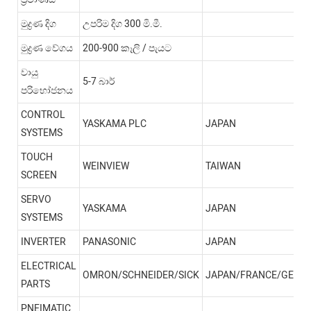
මුද්‍රණ දිග
උපරිම දිග 300 මි.මී.
මුද්‍රණ වේගය
200-900 කෑලි / පැයට
වායු
5-7 බාර්
පරිභෝජනය
CONTROL
YASKAMA PLC
JAPAN
SYSTEMS
TOUCH
WEINVIEW
TAIWAN
SCREEN
SERVO
YASKAMA
JAPAN
SYSTEMS
INVERTER
PANASONIC
JAPAN
ELECTRICAL
OMRON/SCHNEIDER/SICK
JAPAN/FRANCE/GERM
PARTS
PNEIMATIC