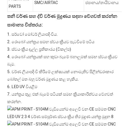
SMC/AIRTAC
ජපානය/තායිවානය
PARTS
තනි වර්ණ සහ ද්වි වර්ණ මුද්‍රණය සඳහා වේගවත් කරන්න
සාමාන්‍ය විස්තරය:
1. සර්වෝ මෝටර් ලියාපදිංචිය.
2. රොබෝ යන්ත්‍රය සමඟ ස්වයංක්‍රීයව පැටවීමේ පටිය
3. ස්වයංක්‍රීය දැල්ල ප්‍රතිකාරය (විකල්ප)
4. රොබෝ යන්ත්‍රයක් සහ කුඩා බෑමේ බහාලුමක් සමඟ ස්වයංක්‍රීයව
බෑම.
5. වර්ණ ලියාපදිංචි කිරීමේ ලක්ෂ්‍යයක් නොමැතිව සිලින්ඩරාකාර
බෝතල් මත බහු වර්ණ මුද්‍රණය කළ හැකිය.
6. LED UV වියළීම
7. යන්ත්‍රය තුළ එක් බෑමේ පටියක් සමඟ ක්‍රියාකාරිත්වය වේගවත්
කරන්න.