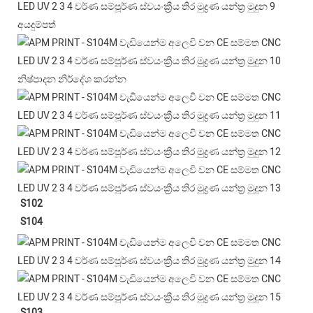
අයදුම්පත්
නිෂ්පාදන නිර්දේශ කරන්න
S102
S104
S103