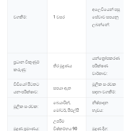
අලෙවියෙන් පසු
වගකීම්:
1 වසර
සේවාව සපයනු
ලබන්නේ:
යන්ත්‍රෝපකරණ
ප්‍රධාන විකුණුම්
තිර මුද්‍රණය
පරීක්ෂණ
කරුණු:
වාර්තාව:
වීඩියෝ පිටතට
මූලික සංරචක
සපයා ඇත
යන-පරීක්ෂාව:
සඳහා වගකීම්:
බෙයාරින්,
නිෂ්පාදන
මූලික සංරචක:
මෝටර්, පීඑල්සී
හැඩය:
උපරිම
මුද්‍රණ ප්‍රමාණය:
විෂ්කම්භය 90
මුද්‍රණ දිග: