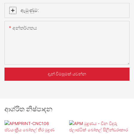
ඇමුණුම:
අන්තර්ගතය
දැන් විමසුමක් යවන්න
ආශ්රිත නිෂ්පාදන