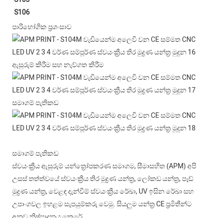
S106
පාරිභෝගික ප්‍රශංසාව
ඇසුරුම් කිරීම සහ නැව්ගත කිරීම
සමාගම් පැතිකඩ
සමාගම් පැතිකඩ
ස්වයංක්‍රීය ඇසුරුම් යන්ත්‍රෝපකරණ සමාගම, සීමාසහිත (APM) අපි
උසස් තත්ත්වයේ ස්වයංක්‍රීය තිර මුද්‍රණ යන්ත්‍ර, ලෝකඩ යන්ත්‍ර, පෑඩ්
මුද්‍රණ යන්ත්‍ර, වෙළඳ දැන්වීම් ස්වයංක්‍රීය රේඛා, UV ඉසින රේඛා සහ
උපාංගවල ඉහළම සැපයුම්කරු වෙමු. සියලුම යන්ත්‍ර CE ප්‍රමිතීන්ට
අනුව නිෂ්පාදනය කෙරේ.