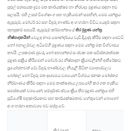
පුළුල් පරාසයක ද්‍රව්‍ය මත කාර්යක්ෂම හා නිරවද්‍ය මුද්‍රණය සඳහා ඉඩ
සලසයි. එහි උසස් විශේෂාංග සහ හැකියාවන් සමඟින්, මෙම යන්ත්‍රය
ඇසුරුම්, මෝටර් රථ සහ වීදුරු භාණ්ඩ අංශ හරහා විවිධ යෙදුම් සඳහා
පහසුකම් සපයයි. ඇසුරුම් කර්මාන්තයේ
තිර මුද්‍රණ යන්ත්‍ර
නිෂ්පාදකයින්
වෙළඳ නාම සෞන්දර්යය වැඩි දියුණු කිරීම සඳහා පෙට්ටි
හෝ බහාලුම්වල අධිවේගී මුද්‍රණය සඳහා මෙම යන්ත්‍ර මත විශ්වාසය
තබයි. උපකරණ පුවරු හෝ අභ්‍යන්තර සංරචක මත සවිස්තරාත්මක
මුද්‍රණ සක්‍රීය කිරීමෙන් මෝටර් රථ නිෂ්පාදන ක්‍රියාවලීන්හි අතිරේකව
ප්‍රයෝජනවත් වේ; වීදුරු භාණ්ඩවල නියැලී සිටින ව්‍යාපාරවලට
බෝතල් හෝ වීදුරු මත දෘශ්‍යමය වශයෙන් විශ්මය ජනක මෝස්තර
නිර්මාණය කිරීම සඳහා මෙම තාක්ෂණය උපයෝගී කර ගත හැකිය.
සමස්තයක් වශයෙන්, සම්පූර්ණ ස්වයංක්‍රීය තිර මුද්‍රණ යන්ත්‍රය එහි
සුවිශේෂී බහුකාර්යතාව සහ කාර්යක්ෂමතාව හේතුවෙන් බොහෝ
අංශ හරහා අත්‍යවශ්‍ය බව ඔප්පු වේ.
තිර මුද්‍රණ
අදාළ