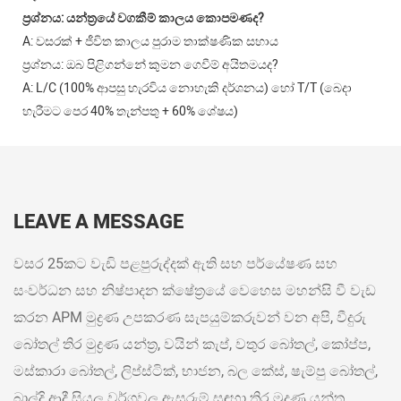
ප්‍රශ්නය: යන්ත්‍රයේ වගකීම් කාලය කොපමණද?
A: වසරක් + ජීවිත කාලය පුරාම තාක්ෂණික සහාය
ප්‍රශ්නය: ඔබ පිළිගන්නේ කුමන ගෙවීම් අයිතමයද?
A: L/C (100% ආපසු හැරවිය නොහැකි දර්ශනය) හෝ T/T (බෙදා
හැරීමට පෙර 40% තැන්පතු + 60% ශේෂය)
LEAVE A MESSAGE
වසර 25කට වැඩි පළපුරුද්දක් ඇති සහ පර්යේෂණ සහ
සංවර්ධන සහ නිෂ්පාදන ක්ෂේත්‍රයේ වෙහෙස මහන්සි වී වැඩ
කරන APM මුද්‍රණ උපකරණ සැපයුම්කරුවන් වන අපි, වීදුරු
බෝතල් තිර මුද්‍රණ යන්ත්‍ර, වයින් කැප්, වතුර බෝතල්, කෝප්ප,
මස්කාරා බෝතල්, ලිප්ස්ටික්, භාජන, බල කේස්, ෂැම්පු බෝතල්,
බාල්දි ආදී සියලු වර්ගවල ඇසුරුම් සඳහා තිර මුද්‍රණ යන්ත්‍ර