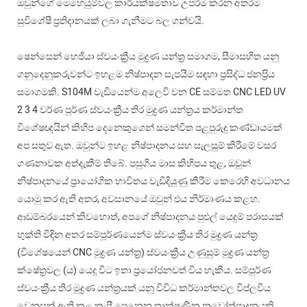
ඔවුන්ගේ මෙහෙයුම්වල කාර්යක්ෂමතාව උපරිම කරන අතරම
සුවිශේෂී ප්‍රතිදානයක් ලබා ගැනීමට බල ගන්වයි.
ෂෙන්සෙන් හෙජියා ස්වයංක්‍රීය මුද්‍රණ යන්ත්‍ර සමාගම, සීමාසහිත යනු
ගනුදෙනුකරුවන්ට ඉහළම නිෂ්පාදන සැපයීම සඳහා ප්‍රසිද්ධ ජනප්‍රිය
සමාගමකි. S104M වැඩියෙන්ම අලෙවි වන CE සම්මත CNC LED UV
2 3 4 වර්ණ පූර්ණ ස්වයංක්‍රීය තිර මුද්‍රණ යන්ත්‍රය කර්මාන්ත
විශේෂඥයින් කිහිප දෙනෙකුගෙන් සමන්විත පළපුරුදු කණ්ඩායමක්
අප සතුව ඇත. ඔවුන්ට ඉහළ නිෂ්පාදනය සහ සැලසුම් කිරීමේ වසර
ගණනාවක අත්දැකීම් තිබේ. පසුගිය මාස කිහිපය තුළ, ඔවුන්
නිෂ්පාදනයේ ප්‍රායෝගික භාවිතය වැඩිදියුණු කිරීම කෙරෙහි අවධානය
යොමු කර ඇති අතර, අවසානයේ ඔවුන් එය නිර්මාණය කළහ.
ආඩම්බරයෙන් කිවහොත්, අපගේ නිෂ්පාදනය පුළුල් යෙදුම් පරාසයක්
භුක්ති විඳින අතර සම්පූර්ණයෙන්ම ස්වයංක්‍රීය තිර මුද්‍රණ යන්ත්‍ර
(විශේෂයෙන් CNC මුද්‍රණ යන්ත්‍ර) ස්වයංක්‍රීය උණුසුම් මුද්‍රණ යන්ත්‍ර
ක්ෂේත්‍රවල (ය) යෙදූ විට ඉතා ප්‍රයෝජනවත් විය හැකිය. සම්පූර්ණ
ස්වයංක්‍රීය තිර මුද්‍රණ යන්ත්‍රයක් යනු විවිධ කර්මාන්තවල විප්ලවීය
වෙනසක් ඇති කළ කැපී පෙනෙන තාක්ෂණික නවෝත්පාදනයකි,