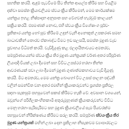
සහතික කරයි. ඇඳුම් පැටවීමේ සිට තීන්ත ආලේප කිරීම සහ වියළීම
දක්වා සමස්ත ක්‍රියාවලියම ස්වයංක්‍රීය කිරීමෙන්, මෙම කාර්යක්ෂම
යන්ත්‍රය ඉහළ නිෂ්පාදන අනුපාත සහ වේගවත් හැරවුම් කාලයන්
සක්‍රීය කරයි. එපමණක් නොව, එහි ස්වයංක්‍රීය විශේෂාංග පූර්ව-
ප්‍රතිකාර යන්ත්‍ර හෝ සුව කිරීමේ උඳුන් වැනි අනෙකුත් උපකරණ සමඟ
බාධාවකින් තොරව ඒකාබද්ධ වීමට ඉඩ සලසයි, සමස්ත මුද්‍රණ වැඩ
ප්‍රවාහය විධිමත් කරයි. වැඩිදියුණු කළ ඵලදායිතාවයට අමතරව,
සම්පූර්ණයෙන්ම ස්වයංක්‍රීය තිර මුද්‍රණ යන්ත්‍රයක් වර්ණ අතර පරිපූර්ණ
ලියාපදිංචියක් ලබා දීමෙන් සහ විවිධ උපස්ථර හරහා තීන්ත
ආවරණයක් පවා ලබා දීමෙන් මුද්‍රණ ගුණාත්මකභාවය වැඩි දියුණු
කරයි. මීට අමතරව, මෙම යන්ත්‍ර බොහෝ විට උසස් පාලන පද්ධති
වලින් සමන්විත වන අතර එමඟින් ක්‍රියාකරුවන්ට ප්‍රශස්ත ප්‍රතිඵල
සඳහා සැකසුම් පහසුවෙන් සකස් කිරීමට හැකි වේ. අවසාන වශයෙන්,
ඔවුන්ගේ පරිශීලක-හිතකාමී අතුරුමුහුණත් ක්‍රියාකරුවන්ට විවිධ
මෙනු හරහා සැරිසැරීමට සහ මුද්‍රණ ක්‍රියාවලියේ සෑම පියවරක්ම
පහසුවෙන් නිරීක්ෂණය කිරීමට සරල කරයි. සම්පූර්ණ
ස්වයංක්‍රීය තිර
මුද්‍රණ යන්ත්‍රයක්
මඟින් ලබා දෙන ප්‍රතිලාභ නිසැකවම ව්‍යාපාරවලට