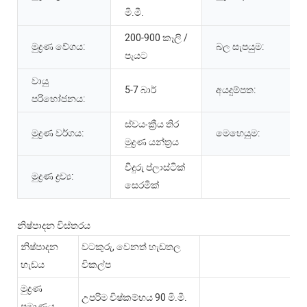
මි.මී.
200-900 කෑලි /
මුද්‍රණ වේගය:
බල සැපයුම:
පැයට
වායු
5-7 බාර්
අයදුම්පත:
පරිභෝජනය:
ස්වයංක්‍රීය තිර
මුද්‍රණ වර්ගය:
මෙහෙයුම:
මුද්‍රණ යන්ත්‍රය
වීදුරු ප්ලාස්ටික්
මුද්‍රණ ද්‍රව්‍ය:
සෙරමික්
නිෂ්පාදන විස්තරය
නිෂ්පාදන
වටකුරු, වෙනත් හැඩතල
හැඩය
විකල්ප
මුද්‍රණ
උපරිම විෂ්කම්භය 90 මි.මී.
ප්‍රමාණය