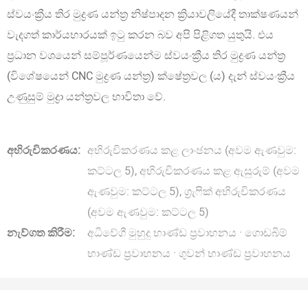
ස්වයංක්‍රීය තිර මුද්‍රණ යන්ත්‍ර නිෂ්පාදන ක්‍රියාවලියේදී තාක්ෂණයන්
වැදගත් කාර්යභාරයක් ඉටු කරන බව අපි පිළිගත යුතුයි. එය
ප්‍රධාන වශයෙන් සම්පූර්ණයෙන්ම ස්වයංක්‍රීය තිර මුද්‍රණ යන්ත්‍ර
(විශේෂයෙන් CNC මුද්‍රණ යන්ත්‍ර) ක්ෂේත්‍රවල (ය) දැන් ස්වයංක්‍රීය
උණුසුම් මුද්‍රා යන්ත්‍රවල භාවිතා වේ.
අභිරුචිකරණය:
අභිරුචිකරණය කළ ලාංඡනය (අවම ඇණවුම:
කට්ටල 5), අභිරුචිකරණය කළ ඇසුරුම් (අවම
ඇණවුම: කට්ටල 5), ග්‍රැෆික් අභිරුචිකරණය
(අවම ඇණවුම: කට්ටල 5)
නැව්ගත කිරීම:
අධිවේගී මුහුදු භාණ්ඩ ප්‍රවාහනය · ගොඩබිම්
භාණ්ඩ ප්‍රවාහනය · ගුවන් භාණ්ඩ ප්‍රවාහනය