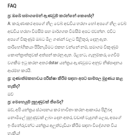
FAQ
ප්‍ර: ඔබේ සමාගමෙන් ඇණවුම් කරන්නේ කෙසේද?
A: කරුණාකර අපගේ නිල වෙබ් අඩවිය හරහා හෝ අපගේ නිල වෙබ්
අඩවිය හරහා විමසීම් සහ මාර්ගගත විමසීම් අපට එවන්න. එවිට
අපගේ විකුණුම් ඔබට මිල ගණන් වලට පිළිතුරු දෙනු ඇත.
පාරිභෝගිකයා පිරිනැමීමට එකඟ වන්නේ නම්, සමාගම විකුණුම්
කොන්ත්‍රාත්තුවක් අත්සන් කරනු ඇත. ඊළඟට, ගැනුම්කරු ගෙවීම්
වගකීම ඉටු කරන අතර dstar යන්ත්‍රය ඇණවුමට අනුව නිෂ්පාදනය
ආරම්භ කරයි.
ප්‍ර: ගුණාත්මකභාවය පරීක්ෂා කිරීම සඳහා අපට සාම්පල මුද්‍රණය කළ
හැකිද?
ඔව්
ප්‍ර: මෙහෙයුම් පුහුණුවක් තිබේද?
ඔව්, අපි යන්ත්‍රය ස්ථාපනය කර භාවිතා කරන ආකාරය පිළිබඳ
නොමිලේ පුහුණුවක් ලබා දෙන අතර, වඩාත් වැදගත් ලෙස, අපගේ
ඉංජිනේරුවන්ට යන්ත්‍රය අලුත්වැඩියා කිරීම සඳහා විදේශගත විය
හැකිය!