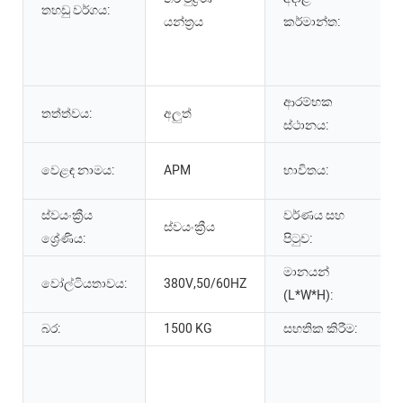
තහඩු වර්ගය:
යන්ත්‍රය
කර්මාන්ත:
ආරම්භක
තත්ත්වය:
අලුත්
ස්ථානය:
වෙළඳ නාමය:
APM
භාවිතය:
ස්වයංක්‍රීය
වර්ණය සහ
ස්වයංක්‍රීය
ශ්‍රේණිය:
පිටුව:
මානයන්
වෝල්ටියතාවය:
380V,50/60HZ
(L*W*H):
බර:
1500 KG
සහතික කිරීම: