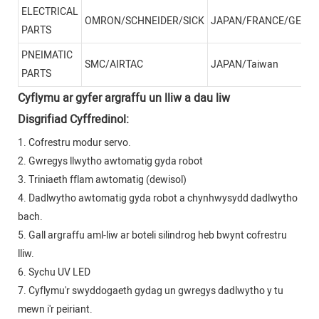
ELECTRICAL
OMRON/SCHNEIDER/SICK
JAPAN/FRANCE/GERM
PARTS
PNEIMATIC
SMC/AIRTAC
JAPAN/Taiwan
PARTS
Cyflymu ar gyfer argraffu un lliw a dau liw
Disgrifiad Cyffredinol:
1. Cofrestru modur servo.
2. Gwregys llwytho awtomatig gyda robot
3. Triniaeth fflam awtomatig (dewisol)
4. Dadlwytho awtomatig gyda robot a chynhwysydd dadlwytho
bach.
5. Gall argraffu aml-liw ar boteli silindrog heb bwynt cofrestru
lliw.
6. Sychu UV LED
7. Cyflymu'r swyddogaeth gydag un gwregys dadlwytho y tu
mewn i'r peiriant.