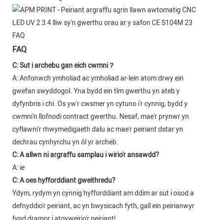
FAQ
FAQ
C: Sut i archebu gan eich cwmni？
A: Anfonwch ymholiad ac ymholiad ar-lein atom drwy ein
gwefan swyddogol. Yna bydd ein tîm gwerthu yn ateb y
dyfynbris i chi. Os yw'r cwsmer yn cytuno i'r cynnig, bydd y
cwmni'n llofnodi contract gwerthu. Nesaf, mae'r prynwr yn
cyflawni'r rhwymedigaeth dalu ac mae'r peiriant dstar yn
dechrau cynhyrchu yn ôl yr archeb.
C: A allwn ni argraffu samplau i wirio'r ansawdd?
A: ie
C: A oes hyfforddiant gweithredu?
Ydym, rydym yn cynnig hyfforddiant am ddim ar sut i osod a
defnyddio'r peiriant, ac yn bwysicach fyth, gall ein peirianwyr
fynd dramor i atgyweirio'r peiriant!