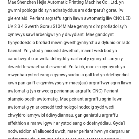
Mae Shenzhen Hejia Automatic Printing Machine Co., Ltd. yn
gwmni poblogaidd sy'n adnabyddus am ddarparu'r gorau i'w
gleientiaid. Peiriant argraffu sgrin llawn awtomatig lliw CNC LED
UV 2 3 4 Gwerth Gorau S104M Mae gennym dîm profiadol sy'n
cynnwys sawl arbenigwr yn y diwydiant. Mae ganddynt
flynyddoedd o brofiad mewn gweithgynhyrchu a dylunio o'r radd
flaenaf. Yn ystod y misoedd diwethaf, maent wedi bod yn
canolbwyntio ar wella defnydd ymarferol y cynnyrch, ac yn y
diwedd fe wnaethant ei wneud. Yn falch, mae ein cynnyrch yn
mwynhau ystod eang o gymwysiadau a gall fod yn ddefnyddiol
iawn pan gaiff ei gymhwyso ym maes(au) argraffwyr sgrin llawn
awtomatig (yn enwedig peiriannau argraffu CNC) Peiriant
stampio poeth awtomatig. Mae peiriant argraffu sgrin llawn
awtomatig yn arloesedd technolegol nodedig sydd wedi
chwyldroi amrywiol ddiwydiannau, gan ganiatáu argraffu
effeithlon a manwl gywir ar ystod eang o ddefnyddiau. Gyda'i
nodweddion a'i alluoedd uwch, mae'r peiriant hwn yn darparu ar