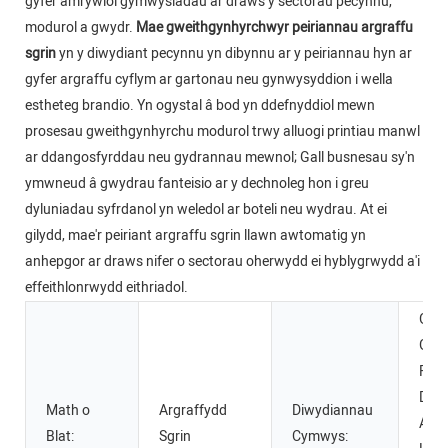
gyfer amrywiol gymwysiadau ar draws y sectorau pecynnu,
modurol a gwydr.
Mae gweithgynhyrchwyr peiriannau argraffu
sgrin
yn y diwydiant pecynnu yn dibynnu ar y peiriannau hyn ar
gyfer argraffu cyflym ar gartonau neu gynwysyddion i wella
estheteg brandio. Yn ogystal â bod yn ddefnyddiol mewn
prosesau gweithgynhyrchu modurol trwy alluogi printiau manwl
ar ddangosfyrddau neu gydrannau mewnol; Gall busnesau sy'n
ymwneud â gwydrau fanteisio ar y dechnoleg hon i greu
dyluniadau syfrdanol yn weledol ar boteli neu wydrau. At ei
gilydd, mae'r peiriant argraffu sgrin llawn awtomatig yn
anhepgor ar draws nifer o sectorau oherwydd ei hyblygrwydd a'i
effeithlonrwydd eithriadol.
Gwa
Gwei
Ffat
Diod
Math o
Argraffydd
Diwydiannau
Argr
Blat:
Sgrin
Cymwys: