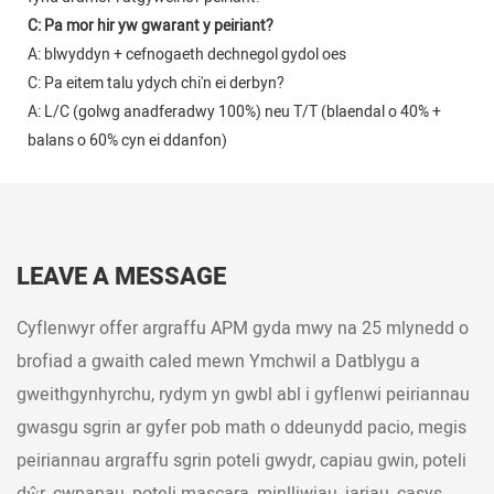
C: Pa mor hir yw gwarant y peiriant?
A: blwyddyn + cefnogaeth dechnegol gydol oes
C: Pa eitem talu ydych chi'n ei derbyn?
A: L/C (golwg anadferadwy 100%) neu T/T (blaendal o 40% +
balans o 60% cyn ei ddanfon)
LEAVE A MESSAGE
Cyflenwyr offer argraffu APM gyda mwy na 25 mlynedd o
brofiad a gwaith caled mewn Ymchwil a Datblygu a
gweithgynhyrchu, rydym yn gwbl abl i gyflenwi peiriannau
gwasgu sgrin ar gyfer pob math o ddeunydd pacio, megis
peiriannau argraffu sgrin poteli gwydr, capiau gwin, poteli