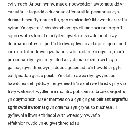
cyflymach. Ar ben hynny, mae ei nodweddion awtomataidd yn
caniatáu integreiddio di-dor ag offer arall fel peiriannau cyn-
driniaeth neu ffyrnau halltu, gan symleiddio'r llif gwaith argraffu
cyfan. Yn ogystal â chynhyrchiant gwell, mae peiriant argraffu
sgrin cwbl awtomatig hefyd yn gwella ansawdd print trwy
ddarparu cofrestru perffaith rhwng lliwiau a darparu gorchudd
inc cyfartal ar draws gwahanol swbstradau. Yn ogystal, mae'r
peiriannau hyn yn aml yn dod â systemau rheoli uwch sy'n
galluogi gweithredwyr i addasu gosodiadau'n hawdd ar gyfer
canlyniadau gorau posibl. Yn olaf, mae eu rhyngwynebau
hawdd eu defnyddio yn ei gwneud hi'n syml i weithredwyr lywio
trwy wahanol fwydlenni a monitro pob cam o'r broses argraffu
yn ddiymdrech. Mae'r manteision a gynigir gan
beiriant argraffu
sgrin cwbl awtomatig
yn ddiamau yn grymuso busnesau i
gyflawni allbwn eithriadol wrth wneud y mwyaf o
effeithlonrwydd yn eu gweithrediadau.