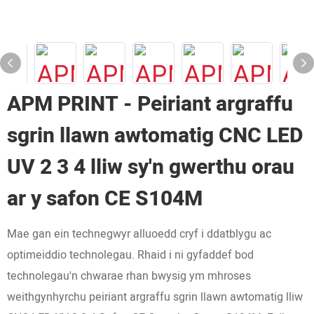
APM PRINT - Peiriant argraffu
sgrin llawn awtomatig CNC LED
UV 2 3 4 lliw sy'n gwerthu orau
ar y safon CE S104M
Mae gan ein technegwyr alluoedd cryf i ddatblygu ac
optimeiddio technolegau. Rhaid i ni gyfaddef bod
technolegau'n chwarae rhan bwysig ym mhroses
weithgynhyrchu peiriant argraffu sgrin llawn awtomatig lliw