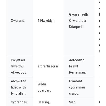
ddim
comi
Gwasanaeth
hyff
Gwarant:
1 Flwyddyn
Ôl-werthu a
mae
Ddarperir:
Gwa
cynn
ac a
maes
tech
Pwyntiau
Adroddiad
Gwerthu
argraffu sgrin
Prawf
Wedi
Allweddol:
Peiriannau:
Archwiliad
Gwarant
Wedi'i
fideo wrth
cydrannau
1 Fl
ddarparu
fynd allan:
craidd:
Cydrannau
Bearing,
Siâp
Crwn