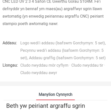
CNC LED UV 2 3 4 Safon CE Gwerthu Gorau S104M. Fe'i
defnyddir yn bennaf ym maes(au) argraffwyr sgrin llawn
awtomatig (yn enwedig peiriannau argraffu CNC) peiriant
stampio poeth awtomatig nawr.
Addasu:
Logo wedi'i addasu (Isafswm Gorchymyn: 5 set),
Pecynnu wedi'i addasu (Isafswm Gorchymyn: 5
set), Addasu graffig (Isafswm Gorchymyn: 5 set)
Llongau:
Cludo nwyddau môr cyflym · Cludo nwyddau tir ·
Cludo nwyddau awyr
Manylion Cynnyrch
Beth yw peiriant argraffu sgrin