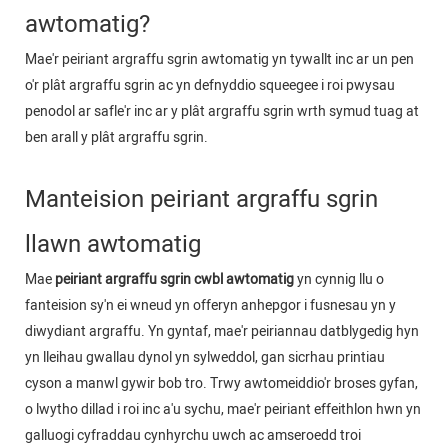
awtomatig?
Mae'r peiriant argraffu sgrin awtomatig yn tywallt inc ar un pen
o'r plât argraffu sgrin ac yn defnyddio squeegee i roi pwysau
penodol ar safle'r inc ar y plât argraffu sgrin wrth symud tuag at
ben arall y plât argraffu sgrin.
Manteision peiriant argraffu sgrin
llawn awtomatig
Mae
peiriant argraffu sgrin cwbl awtomatig
yn cynnig llu o
fanteision sy'n ei wneud yn offeryn anhepgor i fusnesau yn y
diwydiant argraffu. Yn gyntaf, mae'r peiriannau datblygedig hyn
yn lleihau gwallau dynol yn sylweddol, gan sicrhau printiau
cyson a manwl gywir bob tro. Trwy awtomeiddio'r broses gyfan,
o lwytho dillad i roi inc a'u sychu, mae'r peiriant effeithlon hwn yn
galluogi cyfraddau cynhyrchu uwch ac amseroedd troi