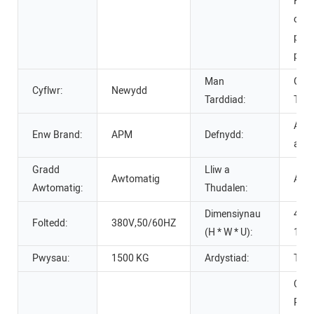
Hysb
cwm
pote
pec
Man
Gua
Cyflwr:
Newydd
Tarddiad:
Tsie
Argr
Enw Brand:
APM
Defnydd:
argr
Gradd
Lliw a
Awtomatig
Amll
Awtomatig:
Thudalen:
Dimensiynau
4785
Foltedd:
380V,50/60HZ
(H * W * U):
162
Pwysau:
1500 KG
Ardystiad:
Tyst
Cymo
Rha