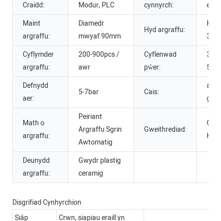
Craidd:
Modur, PLC
cynnyrch:
erai
Maint
Diamedr
Hyd
Hyd argraffu:
argraffu:
mwyaf 90mm
300
Cyflymder
200-900pcs /
Cyflenwad
380
argraffu:
awr
pŵer:
50H
Defnydd
argr
5-7bar
Cais:
aer:
gwy
Peiriant
Math o
Gwei
Argraffu Sgrin
Gweithrediad:
argraffu:
Haw
Awtomatig
Deunydd
Gwydr plastig
argraffu:
ceramig
Disgrifiad Cynhyrchion
Siâp
Crwn, siapiau eraill yn