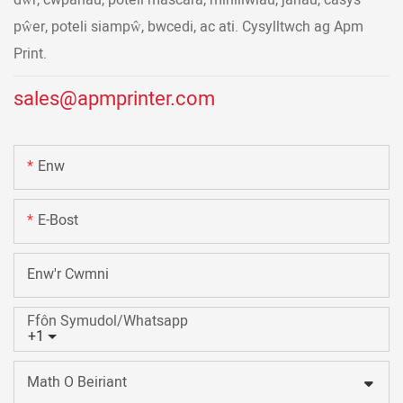
dŵr, cwpanau, poteli mascara, minlliwiau, jariau, casys
pŵer, poteli siampŵ, bwcedi, ac ati. Cysylltwch ag Apm
Print.
sales@apmprinter.com
Enw
E-Bost
Enw'r Cwmni
Ffôn Symudol/Whatsapp
+1
Math O Beiriant