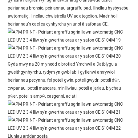
gyflenwr argraffwyr sgrin awtomatig o ansawdd uchel,
peiriannau bronsio, peiriannau argraffu pad, llinellau hysbysebu
awtomatig, llinellau chwistrellu UV ac ategolion. Mae'r holl
beiriannau'n cael eu cynhyrchu yn unol â safonau CE.
Gyda mwy na 20 mlynedd o brofiad Ymchwil a Datblygu a
gweithgynhyrchu, rydym yn gwbl abl i gyflenwi amrywiol
beiriannau pecynnu, fel poteli gwin, poteli gwydr, poteli dŵr,
cwpanau, poteli mascara, minlliwiau, poteli a jariau, blychau
pŵer, poteli siampŵ, casgenni, ac ati.
Lluniau arddangosfa