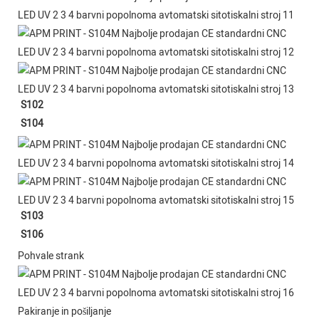
S102
S104
S103
S106
Pohvale strank
Pakiranje in pošiljanje