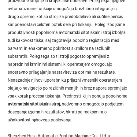
proizvodne stopnje in krajše čase obdelave. Poleg tega njegove
avtomatizirane funkcije omogočajo brezhibno integracijo z
drugo opremo, kot so stroji za predobdelavo ali sušilne pečice,
kar poenostavi celoten potek dela pri tiskanju. Poleg izboljšane
produktivnosti popolnoma avtomatski sitotiskalni stroj izboljša
tudi kakovost tiska, saj zagotavlja popolno registracijo med
barvami in enakomerno pokritost s črnilom na različnih
substratih. Poleg tega so ti stroji pogosto opremljeni z
naprednimi krmilnimi sistemi, ki operaterjem omogočajo
enostavno prilagajanje nastavitev za optimalne rezultate.
Nenazadnje njihovi uporabniku prijazni vmesniki operaterjem
olajšajo navigacijo po različnih menijih in brez napora spremljajo
vsak korak procesa tiskanja. Prednosti, ki jih ponuja popolnoma
avtomatski sitotiskalni stroj,
nedvomno omogočajo podjetjem
doseganje izjemnih rezultatov, hkrati pa maksimirajo
učinkovitost njihovega poslovanja.
Shenzhen Hejia Automatic Printing Machine Co., Ltd. je