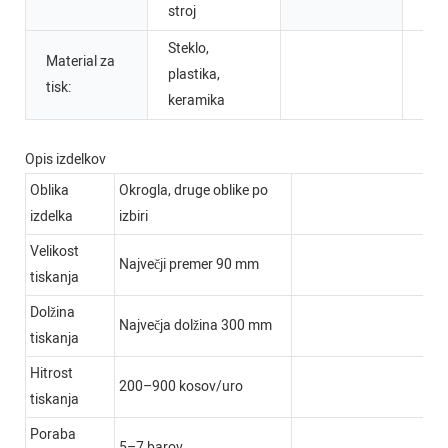
stroj
Steklo,
Material za
plastika,
tisk:
keramika
Opis izdelkov
Oblika
Okrogla, druge oblike po
izdelka
izbiri
Velikost
Največji premer 90 mm
tiskanja
Dolžina
Največja dolžina 300 mm
tiskanja
Hitrost
200–900 kosov/uro
tiskanja
Poraba
5–7 barov