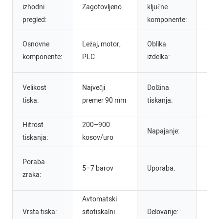
izhodni
Zagotovljeno
ključne
1 le
pregled:
komponente:
Okr
Osnovne
Ležaj, motor,
Oblika
drug
komponente:
PLC
izdelka:
po i
Naj
Velikost
Največji
Dolžina
dol
tiska:
premer 90 mm
tiskanja:
mm
Hitrost
200–900
380
Napajanje:
tiskanja:
kosov/uro
50H
tisk
Poraba
5–7 barov
Uporaba:
ste
zraka:
stek
Avtomatski
Eno
Vrsta tiska:
sitotiskalni
Delovanje:
upra