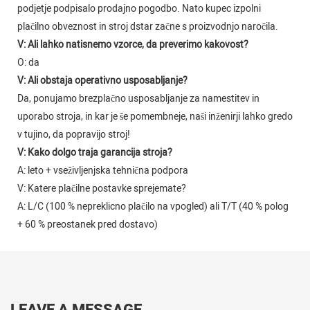
podjetje podpisalo prodajno pogodbo. Nato kupec izpolni
plačilno obveznost in stroj dstar začne s proizvodnjo naročila.
V: Ali lahko natisnemo vzorce, da preverimo kakovost?
O: da
V: Ali obstaja operativno usposabljanje?
Da, ponujamo brezplačno usposabljanje za namestitev in
uporabo stroja, in kar je še pomembneje, naši inženirji lahko gredo
v tujino, da popravijo stroj!
V: Kako dolgo traja garancija stroja?
A: leto + vseživljenjska tehnična podpora
V: Katere plačilne postavke sprejemate?
A: L/C (100 % nepreklicno plačilo na vpogled) ali T/T (40 % polog
+ 60 % preostanek pred dostavo)