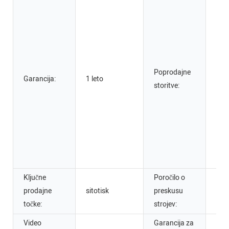
pod
bre
reze
nam
ter
Poprodajne
Garancija:
1 leto
in
storitve:
usp
vzdr
pop
tere
teh
pod
Ključne
Poročilo o
prodajne
sitotisk
preskusu
Zag
točke:
strojev:
Video
Garancija za