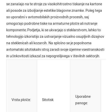
se zanašajo na te stroje za visokohitrostno tiskanje na kartone
ali posode za izboljšanje estetike blagovne znamke. Poleg tega
so uporabni v avtomobilskih proizvodnih procesih, saj
omogočajo podrobne tiske na armaturne plošče ali notranje
komponente; Podjetja, ki se ukvarjajo s steklarstvom, lahko to
tehnologijo izkoristijo za ustvarjanje vizualno osupljivih dizajnov
na steklenicah ali kozarcih. Na splošno se je popolnoma
avtomatski sitotiskalni stroj zaradi svoje izjemne vsestranskosti
in učinkovitosti izkazal za nepogrešljivega v številnih sektorjih.
Pro
obr
hran
pija
tisk
Uporabne
ogl
Vrsta plošče:
Sitotisk
panoge:
podj
podj