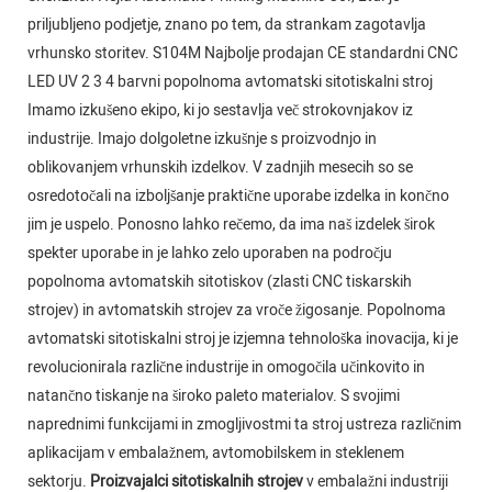
priljubljeno podjetje, znano po tem, da strankam zagotavlja
vrhunsko storitev. S104M Najbolje prodajan CE standardni CNC
LED UV 2 3 4 barvni popolnoma avtomatski sitotiskalni stroj
Imamo izkušeno ekipo, ki jo sestavlja več strokovnjakov iz
industrije. Imajo dolgoletne izkušnje s proizvodnjo in
oblikovanjem vrhunskih izdelkov. V zadnjih mesecih so se
osredotočali na izboljšanje praktične uporabe izdelka in končno
jim je uspelo. Ponosno lahko rečemo, da ima naš izdelek širok
spekter uporabe in je lahko zelo uporaben na področju
popolnoma avtomatskih sitotiskov (zlasti CNC tiskarskih
strojev) in avtomatskih strojev za vroče žigosanje. Popolnoma
avtomatski sitotiskalni stroj je izjemna tehnološka inovacija, ki je
revolucionirala različne industrije in omogočila učinkovito in
natančno tiskanje na široko paleto materialov. S svojimi
naprednimi funkcijami in zmogljivostmi ta stroj ustreza različnim
aplikacijam v embalažnem, avtomobilskem in steklenem
sektorju.
Proizvajalci sitotiskalnih strojev
v embalažni industriji