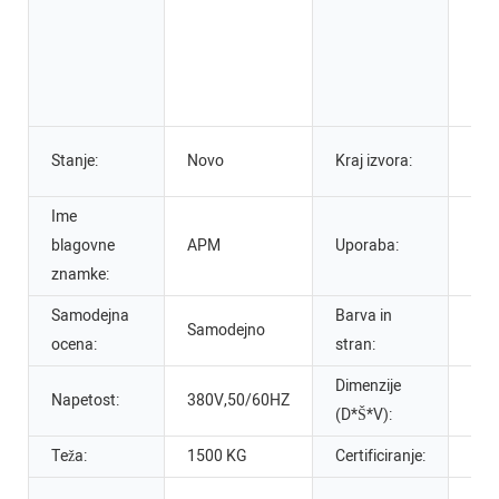
izd
stek
podj
emb
Gua
Stanje:
Novo
Kraj izvora:
Kita
Ime
Tisk
blagovne
APM
Uporaba:
cevi
znamke:
za s
Samodejna
Barva in
Samodejno
Več
ocena:
stran:
Dimenzije
478
Napetost:
380V,50/60HZ
(D*Š*V):
16
Teža:
1500 KG
Certificiranje:
CE-c
Spl