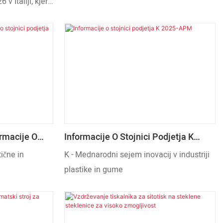
Italiji, kjer
in pripomogel
tiskalni stroj
tnosti na
alni tiskalnik
alni stroj, ki
e za tiskanje za
likacije.
rmacije O
Informacije O Stojnici Podjetja K
2025-APM
ične in
K - Mednarodni sejem inovacij v industriji
plastike in gume