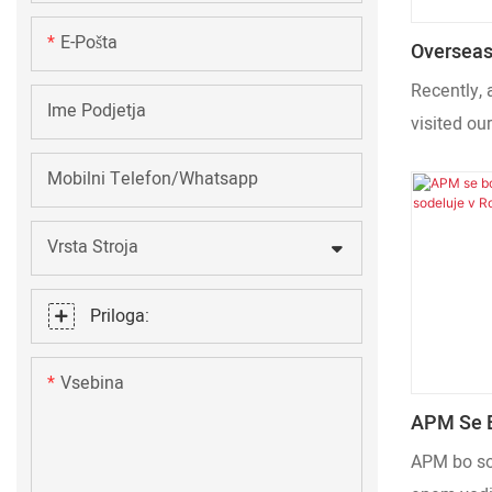
E-Pošta
Overseas 
Expandin
Recently, 
Africa
Ime Podjetja
visited our
inspection
Mobilni Telefon/Whatsapp
Our foreig
offered ful
Vrsta Stroja
We carrie
regarding 
Priloga:
equipment
and custom
Vsebina
foundation
between b
APM Se B
APM Sode
APM bo so