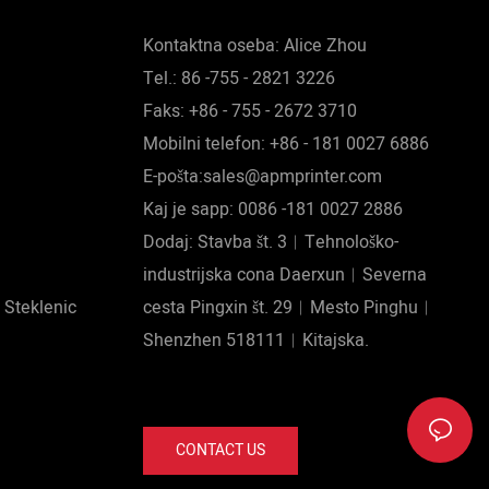
acijo
Kontaktna oseba: Alice Zhou
djetja in
Tel.: 86 -755 - 2821 3226
Faks: +86 - 755 - 2672 3710
Mobilni telefon: +86 - 181 0027 6886
E-pošta:sales@apmprinter.com
Kaj je sapp: 0086 -181 0027 2886
Dodaj: Stavba št. 3︱Tehnološko-
industrijska cona Daerxun︱Severna
 Steklenic
cesta Pingxin št. 29︱Mesto Pinghu︱
Shenzhen 518111︱Kitajska.
CONTACT US