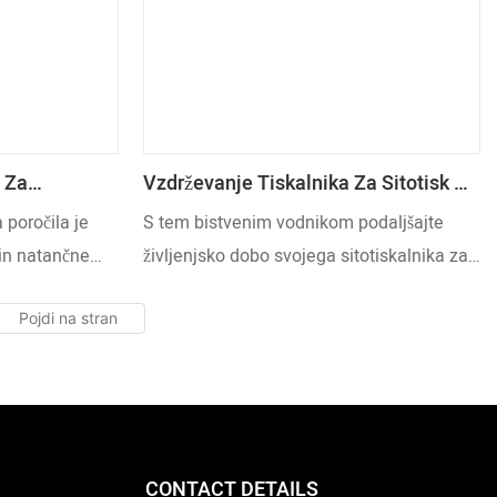
v Za
Vzdrževanje Tiskalnika Za Sitotisk Na
če Žigosanje
Steklene Steklenice Za Visoko
poročila je
S tem bistvenim vodnikom podaljšajte
Zmogljivost
 in natančne
življenjsko dobo svojega sitotiskalnika za
oboko analizo
steklenice in ohranite kakovost stroja s
nološkega
proaktivnim vzdrževanjem!
 izdelkov
ih trendov
e žigosanje, da
manju modrih
CONTACT DETAILS
li