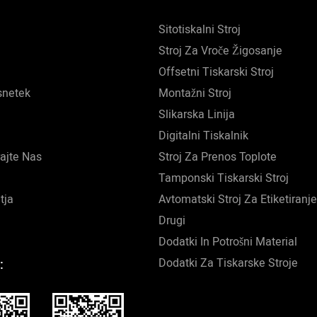
obojestransko koristno situ
Sitotiskalni Stroj
učinkovitosti proizvodnje po
Stroj Za Vroče Žigosanje
nadzora stroškov.
Offsetni Tiskarski Stroj
snetek
Montažni Stroj
Slikarska Linija
Digitalni Tiskalnik
rajte Nas
Stroj Za Prenos Toplote
Tamponski Tiskarski Stroj
tja
Avtomatski Stroj Za Etiketiranje
Drugi
Dodatki In Potrošni Material
Dodatki Za Tiskarske Stroje
: