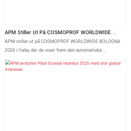
standen vår og utforske den nyeste trykketeknologien.
APM Stiller Ut På COSMOPROF WORLDWIDE
BOLOGNA 2026
APM stiller ut på COSMOPROF WORLDWIDE BOLOGNA
2026 i Italia, der de viser frem den automatiske
silketrykkmaskinen CNC106, den industrielle UV-digitale
skriveren DP4-212 og den stasjonære
tampotrykkmaskinen, og tilbyr komplette
utskriftsløsninger for kosmetikk- og
emballasjeapplikasjoner.