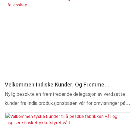
Velkommen Indiske Kunder, Og Fremme
Samarbeid I Utlandet I Fellesskap
Nylig besøkte en fremtredende delegasjon av verdsatte
kunder fra India produksjonsbasen vår for omvisninger på
stedet, utstyrsinspeksjoner og grundige tekniske
utvekslinger. Våre utenrikshandels- og tekniske team ga
oss en varm velkomst og forklaringer under hele besøket.