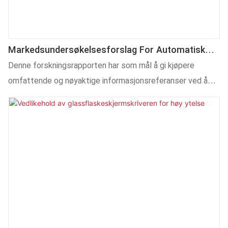
Markedsundersøkelsesforslag For Automatisk
Hette-Stemplingsmaskin
Denne forskningsrapporten har som mål å gi kjøpere
omfattende og nøyaktige informasjonsreferanser ved å
grundig analysere markedsstatus,
teknologiutviklingstrender, hovedmerkenes
produktegenskaper og pristrender for automatiske
varmstemplingsmaskiner, for å hjelpe dem med å ta kloke
kjøpsbeslutninger og oppnå en vinn-vinn-situasjon med
effektiv produksjon og kostnadskontroll i bedrifter.