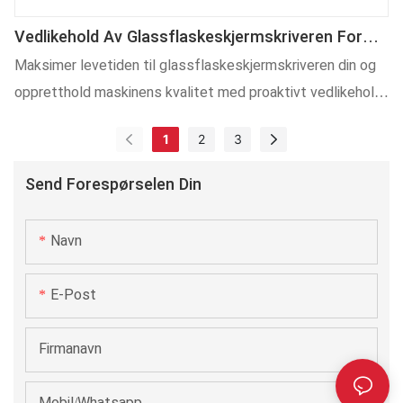
Vedlikehold Av Glassflaskeskjermskriveren For
Høy Ytelse
Maksimer levetiden til glassflaskeskjermskriveren din og
oppretthold maskinens kvalitet med proaktivt vedlikehold
med denne viktige veiledningen!
1
2
3
Send Forespørselen Din
Navn
E-Post
Firmanavn