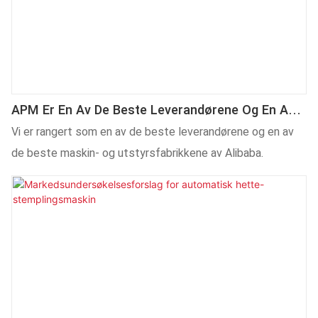
APM Er En Av De Beste Leverandørene Og En Av
De Beste Maskin- Og Utstyrsfabrikkene I Kina.
Vi er rangert som en av de beste leverandørene og en av
de beste maskin- og utstyrsfabrikkene av Alibaba.