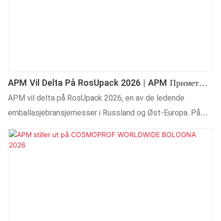
APM Vil Delta På RosUpack 2026 | APM Примет
Участие В RosUpack 2026
APM vil delta på RosUpack 2026, en av de ledende
emballasjebransjemesser i Russland og Øst-Europa. På
utstillingen vil APM vise frem avanserte automatiske
silketrykk, varmstempling og digitale trykkeløsninger for
emballasjedekorasjon og industrielle trykkeapplikasjoner.
Teknologiene våre er mye brukt i kosmetikkemballasje,
drikkevareemballasje, plastkorker, glassflasker, medisinsk
emballasje og industriprodukter. Vi ønsker kunder og
partnere fra hele verden hjertelig velkommen til å besøke