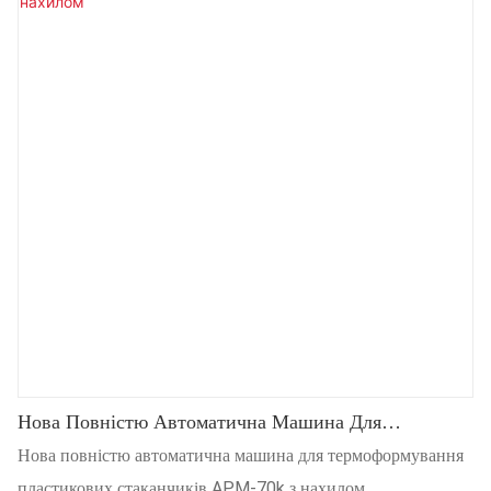
Нова Повністю Автоматична Машина Для
Термоформування Пластикових Стаканчиків APM-
Нова повністю автоматична машина для термоформування
70k З Нахилом
пластикових стаканчиків APM-70k з нахилом