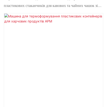
Чашок Зі Стандартом CE
пластикових стаканчиків для кавових та чайних чашок зі
стандартом CE