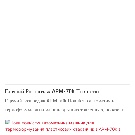
Гарячий Розпродаж APM-70k Повністю
Автоматична Термоформувальна Машина Для
Гарячий розпродаж APM-70k Повністю автоматична
Виготовлення Одноразових Стаканчиків З Нахилом
термоформувальна машина для виготовлення одноразових
стаканчиків з нахилом