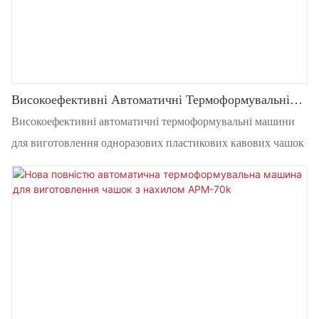
Високоефективні Автоматичні Термоформувальні
Машини Для Виготовлення Одноразових
Високоефективні автоматичні термоформувальні машини
Пластикових Кавових Чашок
для виготовлення одноразових пластикових кавових чашок