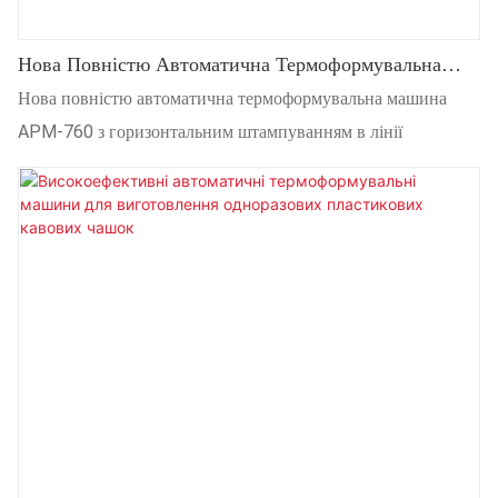
Нова Повністю Автоматична Термоформувальна
Машина APM-760 З Горизонтальним
Нова повністю автоматична термоформувальна машина
Штампуванням В Лінії
APM-760 з горизонтальним штампуванням в лінії