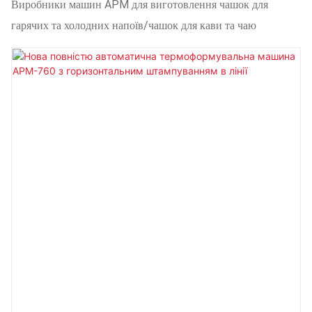
Для Гарячих Та Холодних Напоїв/чашок Для Кави
Виробники машин APM для виготовлення чашок для
Та Чаю
гарячих та холодних напоїв/чашок для кави та чаю