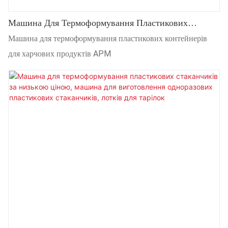
Машина Для Термоформування Пластикових
Контейнерів Для Харчових Продуктів APM
Машина для термоформування пластикових контейнерів
для харчових продуктів APM