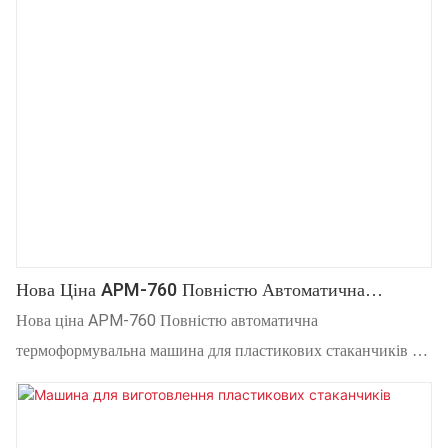
Нова Ціна APM-760 Повністю Автоматична
Термоформувальна Машина Для Пластикових
Нова ціна APM-760 Повністю автоматична
Стаканчиків З Горизонтальним Штампуванням В
термоформувальна машина для пластикових стаканчиків з
Лінії
горизонтальним штампуванням в лінії