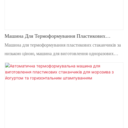
Машина Для Термоформування Пластикових
Стаканчиків За Низькою Ціною, Машина Для
Машина для термоформування пластикових стаканчиків за
Виготовлення Одноразових Пластикових
низькою ціною, машина для виготовлення одноразових
Стаканчиків, Лотків Для Тарілок
пластикових стаканчиків, лотків для тарілок