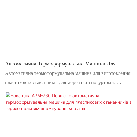
Автоматична Термоформувальна Машина Для
Виготовлення Пластикових Стаканчиків Для
Автоматична термоформувальна машина для виготовлення
Морозива З Йогуртом Та Горизонтальним
пластикових стаканчиків для морозива з йогуртом та
Штампуванням
горизонтальним штампуванням