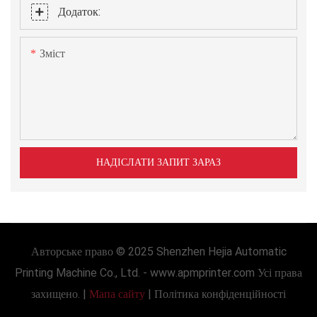
Додаток:
Зміст
НАДІСЛАТИ ЗАПИТ ЗАРАЗ
Авторське право © 2025 Shenzhen Hejia Automatic
Printing Machine Co., Ltd. -
www.apmprinter.com
Усі права
захищено. |
Мапа сайту
|
Політика конфіденційності