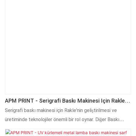
APM PRINT - Serigrafi Baskı Makinesi Için Rakle
Diğer
Serigrafi baskı makinesi için Rakle'nin geliştirilmesi ve
üretiminde teknolojiler önemli bir rol oynar. Diğer Baskı
Malzemeleri alanında son derece iyi işlev görür ve geniş bir