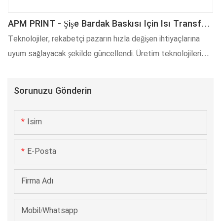
APM PRINT - Şişe Bardak Baskısı Için Isı Transfer
Baskı Filmi Bardak Termal Transfer Filmi Diğer
Teknolojiler, rekabetçi pazarın hızla değişen ihtiyaçlarına
uyum sağlayacak şekilde güncellendi. Üretim teknolojileri
ilerledikçe, şişe bardak baskısı için bitmiş ısı transfer baskı
filminin (Bardak Termal Transfer Filmi) performansı önemli
Sorunuzu Gönderin
ölçüde iyileştirildi. Transfer Kağıdı ve Filmi alanında
muazzam bir etkiye sahip.
Isim
E-Posta
Firma Adı
Mobil/Whatsapp