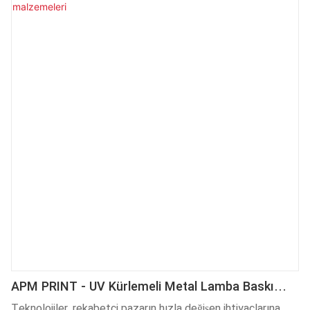
popülerlik kazanmıştır.
APM PRINT - UV Kürlemeli Metal Lamba Baskı
Makinesi Sarf Malzemeleri
Teknolojiler, rekabetçi pazarın hızla değişen ihtiyaçlarına