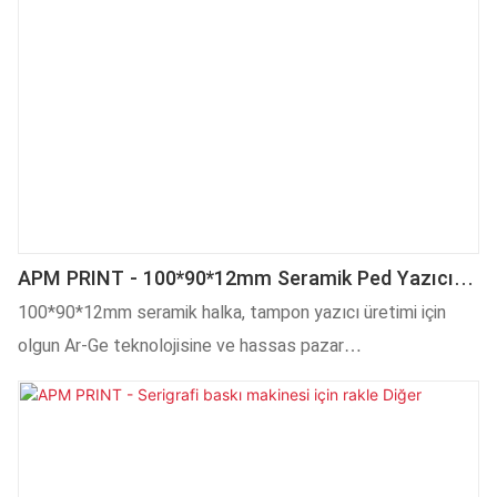
APM PRINT - 100*90*12mm Seramik Ped Yazıcı
Halkası Diğer
100*90*12mm seramik halka, tampon yazıcı üretimi için
olgun Ar-Ge teknolojisine ve hassas pazar
konumlandırmasına ve ayrıca yıllarca süren özenli
araştırmalara dayanmaktadır. Ayrıca, müşterilerin özel
gereksinimlerini karşılamak için özelleştirilmiş ürün de
sunulmaktadır.