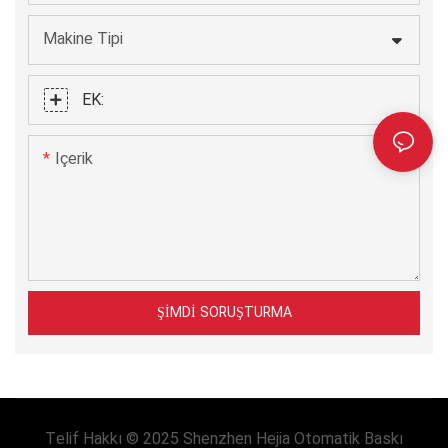
Makine Tipi
EK:
Içerik
ŞIMDI SORUŞTURMA
Telif Hakkı © 2025 Shenzhen Hejia Otomatik Baskı