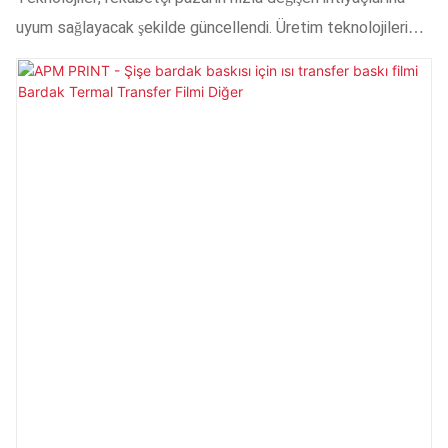
uyum sağlayacak şekilde güncellendi. Üretim teknolojileri
ilerledikçe, bitmiş UV kürleme metal lambasının
performansı önemli ölçüde iyileştirildi. Bu, Ultraviyole
Lambalar alanında muazzam bir etkiye sahiptir.