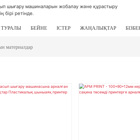
басып шығару машиналарын жобалау және құрастыру
 бірі ретінде.
З ТУРАЛЫ
БЕЙНЕ
ІСТЕР
ЖАҢАЛЫҚТАР
БІЗБ
ын материалдар