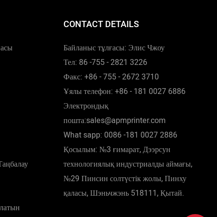
CONTACT DETAILS
насы
Байланыс тұлғасы: Элис Чжоу
Тел: 86 -755 - 2821 3226
Факс: +86 - 755 - 2672 3710
Ұялы телефон: +86 - 181 0027 6886
Электрондық
пошта:sales@apmprinter.com
What sapp: 0086 -181 0027 2886
Қосылым: №3 ғимарат, Дээрсун
Таңбалау
технологиялық индустриалды аймағы,
№29 Пинсин солтүстік жолы, Пинху
қаласы, Шэньчжэнь 518111, Қытай.
латын