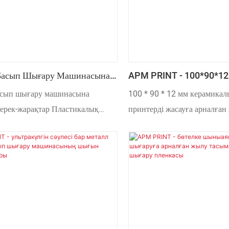
 Басып Шығару Машинасына
APM PRINT - 100*90*1
 Керек-Жарақтар
Керамикалық Сақина Төс
асып шығару машинасына
100 * 90 * 12 мм керамикал
алық Шыныаяқ Принтер
Принтерге Арналған Бас
керек-жарақтар Пластикалық
принтерді жасауға арналған
ринтер бөліктері
ҒЗТКЖ технологиясына жән
нарықтық позицияға, сонда
бойы қажырлы зерттеулерге 
Сонымен қатар, тапсырыс б
талаптарын қанағаттандыру
теңшелген өнім ұсынылады.