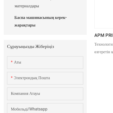
FURNACE
материалдары
Баспа машинасының керек-
жарақтары
APM PRIN
Металл 
Технологи
Сұрауыңызды Жіберіңіз
Машинас
өзгеретін 
жаңартылд
Аты
дамыған са
қорғайтын
Электрондық Пошта
өнімділігі
ультракүлг
Компания Атауы
әсер етеді.
Мобильді/Whatsapp