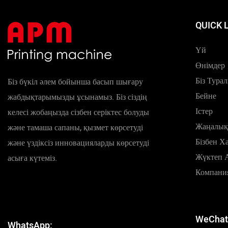
QUICK 
Үй
Өнімдер
Біз Тура
Біз бүкіл әлем бойынша басып шығару
Бейне
жабдықтарымызды ұсынамыз. Біз сіздің
Істер
келесі жобаңызда сізбен серіктес болуды
Жаңалық
және тамаша сапаны, қызмет көрсетуді
Бізбен Х
және үздіксіз инновацияларды көрсетуді
Жүктеп 
асыға күтеміз.
Компани
WeChat
WhatsApp: