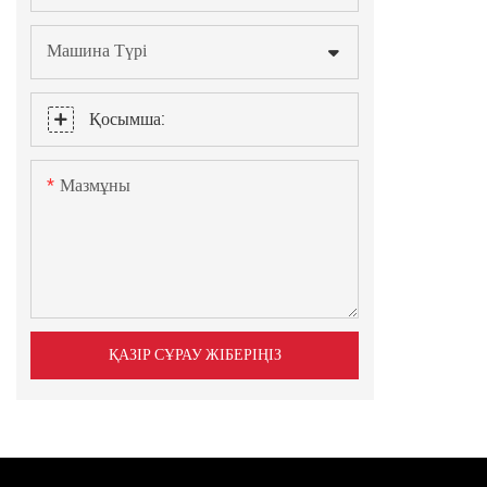
Машина Түрі
Қосымша:
Мазмұны
ҚАЗІР СҰРАУ ЖІБЕРІҢІЗ