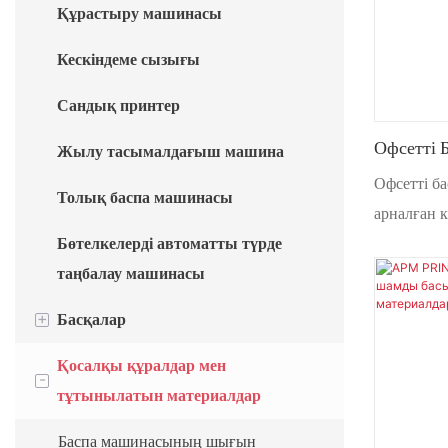
Құрастыру машинасы
машинасы
Автоматты ыстық штамптау
Кескіндеме сызығы
машинасы
Сандық принтер
Офсетті
Жылу тасымалдағыш машина
Арналған
Офсетті б
Толық баспа машинасы
Пластик
арналған 
Бөліктері
Бөтелкелерді автоматты түрде
шыныаяқ п
таңбалау машинасы
+
Басқалар
Қосалқы құралдар мен
Шыныаяқ жасау машинасы
-
тұтынылатын материалдар
Қаптама машинасы
Баспа машинасының шығын