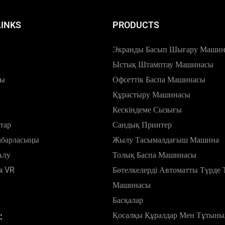
LINKS
PRODUCTS
Экранды Басып Шығару Маши
Ыстық Штамптау Машинасы
лы
Офсеттік Баспа Машинасы
Құрастыру Машинасы
Кескіндеме Сызығы
тар
Сандық Принтер
абарласыңы
Жылу Тасымалдағыш Машина
Алу
Толық Баспа Машинасы
я VR
Бөтелкелерді Автоматты Түрде 
Машинасы
Басқалар
Қосалқы Құралдар Мен Тұтыны
: