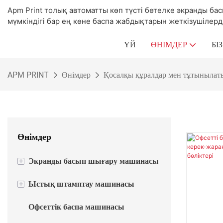
Apm Print толық автоматты көп түсті бөтелке экранды 
мүмкіндігі бар ең көне баспа жабдықтарын жеткізушілердің
ҮЙ
ӨНІМДЕР
БІ
APM PRINT
Өнімдер
Қосалқы құралдар мен тұтынылат
Өнімдер
+
Экранды басып шығару машинасы
+
Ыстық штамптау машинасы
Жартылай автоматты экранды
басып шығару машинасы
Офсеттік баспа машинасы
Жартылай автоматты ыстық
Автоматты экранды басып шығару
фольганы штамптау машинасы