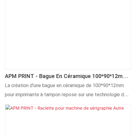
APM PRINT - Bague En Céramique 100*90*12mm
Pour Imprimante À Tampon Autre
La création d'une bague en céramique de 100*90*12mm
pour imprimante à tampon repose sur une technologie de
R&D mature et un positionnement précis sur le marché,
ainsi que sur des années de recherche minutieuse. De plus,
un produit personnalisé est également proposé pour
répondre aux exigences spécifiques des clients.