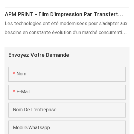
APM PRINT - Film D'impression Par Transfert
Thermique Pour L'impression De Gobelets Et
Les technologies ont été modernisées pour s'adapter aux
Bouteilles Film De Transfert Thermique Pour
besoins en constante évolution d'un marché concurrentiel.
Gobelets Autre
Grâce aux progrès des technologies de fabrication, les
performances des films d'impression par transfert
Envoyez Votre Demande
thermique pour bouteilles et gobelets ont
considérablement augmenté. Leur impact sur le marché
Nom
des papiers et films transfert est considérable.
E-Mail
Nom De L'entreprise
Mobile/Whatsapp