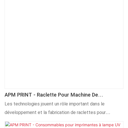
APM PRINT - Raclette Pour Machine De
Sérigraphie Autre
Les technologies jouent un rôle important dans le
développement et la fabrication de raclettes pour
machines de sérigraphie. Dans le(s) domaine(s) des autres