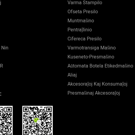
j
Varma Stampilo
Ofseta Presilo
Muntmaŝino
Pentraĵlinio
Cifereca Presilo
 Nin
Varmotransiga Maŝino
Kuseneto-Presmaŝino
VR
Aŭtomata Botela Etikedmaŝino
Aliaj
Akcesoraĵoj Kaj Konsumaĵoj
Presmaŝinaj Akcesoraĵoj
: