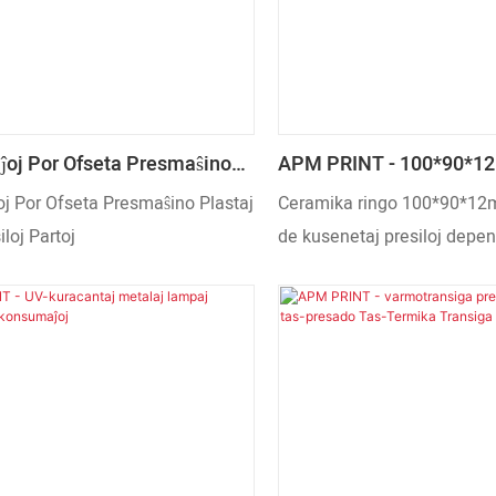
ĵoj Por Ofseta Presmaŝino
APM PRINT - 100*90*
asaj Presiloj Partoj
Ceramika Ringo Por Kus
j Por Ofseta Presmaŝino Plastaj
Ceramika ringo 100*90*12
Printilo Alia
loj Partoj
de kusenetaj presiloj depe
esplorado kaj disvolva tekn
preciza merkata poziciigado
jaroj da zorgema esplorado
personecigita produkto esta
plenumi specifajn postulojn 