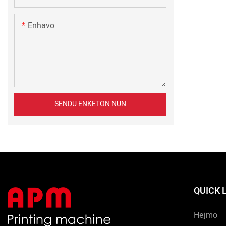
Enhavo
SENDU ENKETON NUN
QUICK 
Hejmo