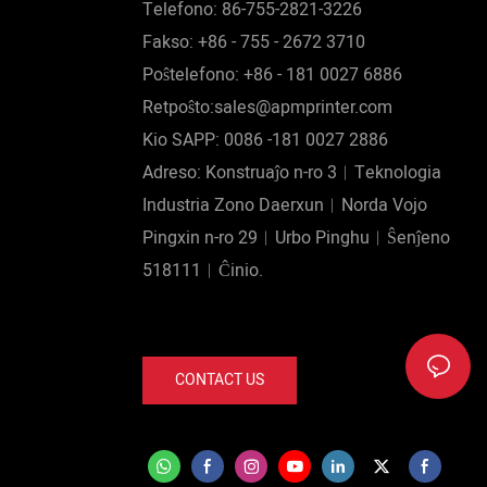
Telefono: 86-755-2821-3226
Fakso: +86 - 755 - 2672 3710
Poŝtelefono: +86 - 181 0027 6886
Retpoŝto:sales@apmprinter.com
Kio SAPP: 0086 -181 0027 2886
Adreso: Konstruaĵo n-ro 3︱Teknologia
Industria Zono Daerxun︱Norda Vojo
Pingxin n-ro 29︱Urbo Pinghu︱Ŝenĵeno
518111︱Ĉinio.
CONTACT US