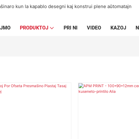
aŝinaro kun la kapablo desegni kaj konstrui plene aŭtomatajn
EJMO
PRODUKTOJ
PRI NI
VIDEO
KAZOJ
N