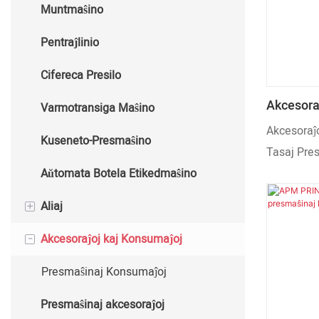
Muntmaŝino
Aŭtomata Varma Stampmaŝino
Pentraĵlinio
Cifereca Presilo
Akcesora
Varmotransiga Maŝino
Plastaj T
Akcesoraĵo
Kuseneto-Presmaŝino
Tasaj Presi
Aŭtomata Botela Etikedmaŝino
+
Aliaj
-
Akcesoraĵoj kaj Konsumaĵoj
Tasmaŝino
Pakmaŝino
Presmaŝinaj Konsumaĵoj
Presmaŝinaj akcesoraĵoj
FURNACE