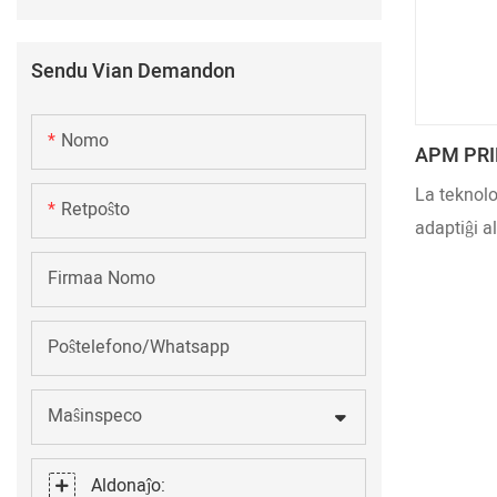
Sendu Vian Demandon
Nomo
APM PRIN
Lampaj P
La teknolog
Retpoŝto
adaptiĝi a
de la konk
Firmaa Nomo
fabrikadaj
rendimento
Poŝtelefono/Whatsapp
metallampo
grandegan 
Maŝinspeco
ultraviolaj
Aldonaĵo: