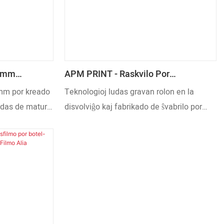
12mm
APM PRINT - Raskvilo Por
eneto-
Ekranpresilo Alia
mm por kreado
Teknologioj ludas gravan rolon en la
ndas de matura
disvolviĝo kaj fabrikado de ŝvabrilo por
ologio kaj
ekranpresiloj. En la kampo(j) de Aliaj
, same kiel
Presmaterialoj, ĝi funkcias ekstreme bone
. Krome, ankaŭ
kaj ricevis vastan popularecon.
s ofertita por
de klientoj.