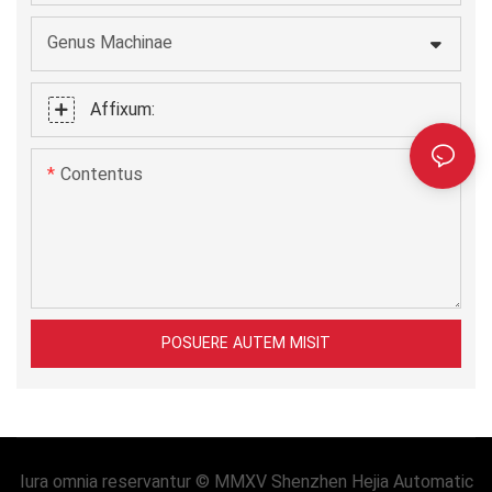
Genus Machinae
Affixum:
Contentus
POSUERE AUTEM MISIT
Iura omnia reservantur © MMXV Shenzhen Hejia Automatic