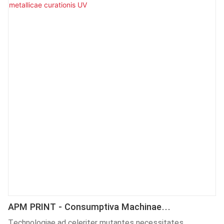
fungitur et amplam popularitatem consecutus est.
APM PRINT - Consumptiva Machinae
Impressoriae Lampadis Metallicae Curationis UV
Technologiae ad celeriter mutantes necessitates