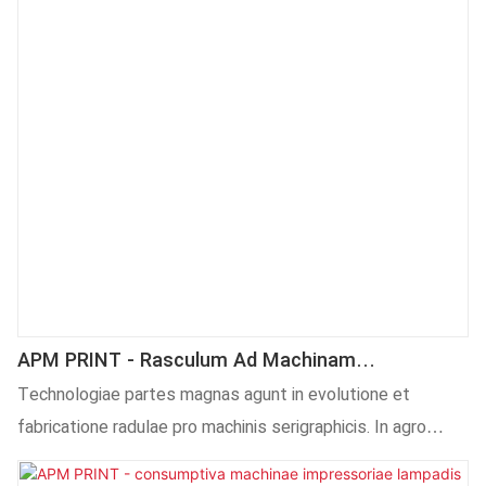
APM PRINT - Rasculum Ad Machinam
Serigraphicam Alia
Technologiae partes magnas agunt in evolutione et
fabricatione radulae pro machinis serigraphicis. In agro
(campis) Aliarum Materiarum Impressoriarum, egregie