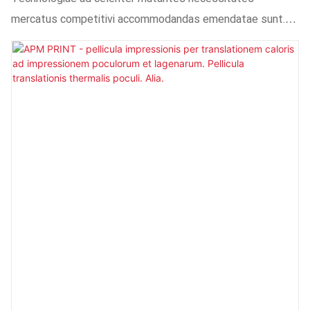
mercatus competitivi accommodandas emendatae sunt.
Dum technologiae fabricationis progrediuntur, effectus
lucernae metallicae UV curandae perfectae multum
emendatus est. Hoc effectum ingentem in campo (campis)
Lucernarum Ultravioletarum habet.