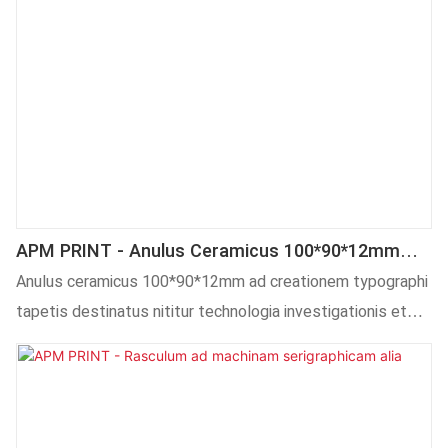
APM PRINT - Anulus Ceramicus 100*90*12mm
Pro Typographo Tampografico.
Anulus ceramicus 100*90*12mm ad creationem typographi
tapetis destinatus nititur technologia investigationis et
progressionis maturae et positione accurata in foro,
necnon annis investigationis diligentissimae. Praeterea,
producta ad necessitates specificas clientium aptata
etiam offeruntur.