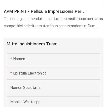
APM PRINT - Pellicula Impressionis Per
Translationem Caloris Ad Impressionem
Technologiae emendatae sunt ut necessitatibus mercatus
Poculorum Et Lagenarum. Pellicula Translationis
competitivi celeriter mutantibus accommodentur. Dum
Thermalis Poculi. Alia.
technologiae fabricationis progrediuntur, efficacia
pelliculae impressoriae thermotranslatoriae perfectae ad
Mitte Inquisitionem Tuam
impressionem poculorum lagenarum et poculorum (vel
"Poculorum") valde emendata est. Hoc effectum ingentem
Nomen
in agros chartae et pelliculae transferendae habet.
Epistula Electronica
Nomen Societatis
Mobilis/Whatsapp