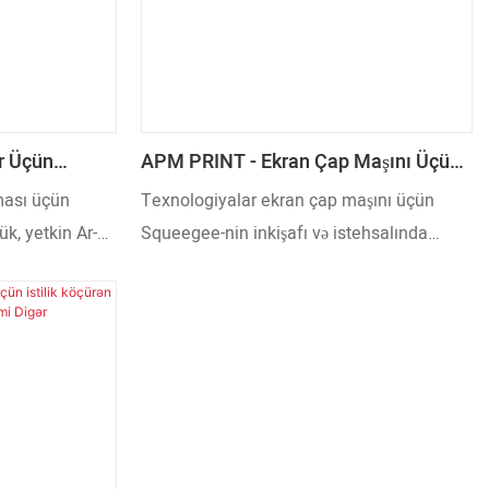
r Üçün
APM PRINT - Ekran Çap Maşını Üçün
Üzük Digər
Silici Digər
ması üçün
Texnologiyalar ekran çap maşını üçün
, yetkin Ar-
Squeegee-nin inkişafı və istehsalında
q bazar
mühüm rol oynayır. Digər Çap Materialları
lər davam edən
sahəsində o, çox yaxşı işləyir və geniş
lanır. Bundan
populyarlıq qazanmışdır.
ləblərinə cavab
ş məhsul da