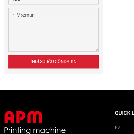
Məzmun
İNDI SORĞU GÖNDƏRIN
QUICK 
Ev