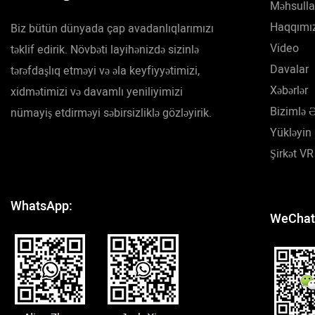
Məhsulla
Haqqımı
Biz bütün dünyada çap avadanlıqlarımızı
Video
təklif edirik. Növbəti layihənizdə sizinlə
Davalar
tərəfdaşlıq etməyi və əla keyfiyyətimizi,
Xəbərlər
xidmətimizi və davamlı yeniliyimizi
Bizimlə 
nümayiş etdirməyi səbirsizliklə gözləyirik.
Yükləyin
Şirkət VR
WhatsApp:
WeChat