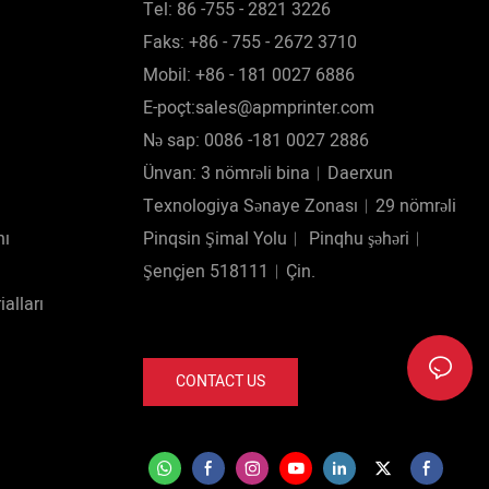
Tel: 86 -755 - 2821 3226
Faks: +86 - 755 - 2672 3710
Mobil: +86 - 181 0027 6886
E-poçt:sales@apmprinter.com
Nə sap: 0086 -181 0027 2886
Ünvan: 3 nömrəli bina︱Daerxun
Texnologiya Sənaye Zonası︱29 nömrəli
nı
Pinqsin Şimal Yolu︱ Pinqhu şəhəri︱
Şençjen 518111︱Çin.
alları
CONTACT US