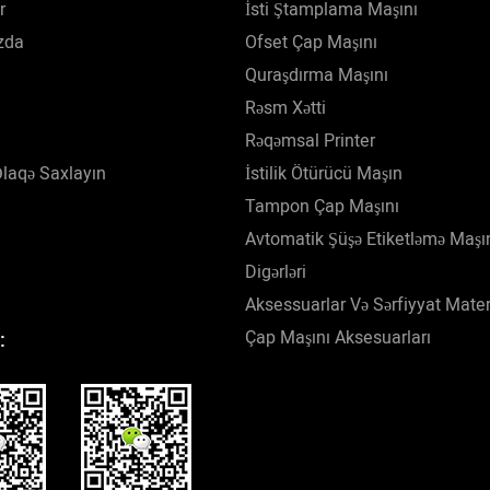
r
İsti Ştamplama Maşını
zda
Ofset Çap Maşını
Quraşdırma Maşını
Rəsm Xətti
Rəqəmsal Printer
Əlaqə Saxlayın
İstilik Ötürücü Maşın
Tampon Çap Maşını
Avtomatik Şüşə Etiketləmə Maşı
Digərləri
Aksessuarlar Və Sərfiyyat Materi
Çap Maşını Aksesuarları
: