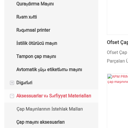
Quraşdırma Maşını
Avtomatik isti ştamplama maşını
Rəsm xətti
Rəqəmsal printer
Ofset Ça
İstilik ötürücü maşın
Parçalar
Ofset Çap
Tampon çap maşını
Parçaları 
Avtomatik şüşə etiketləmə maşını
+
Digərləri
-
Aksessuarlar və Sərfiyyat Materialları
Kubok Hazırlayan Maşın
Qablaşdırma Maşını
Çap Maşınlarının İstehlak Malları
Çap maşını aksesuarları
FURNACE