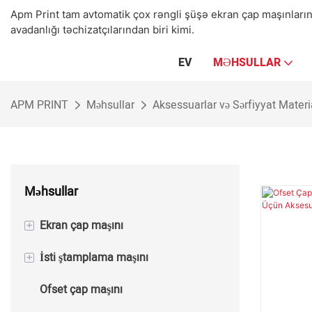
Apm Print tam avtomatik çox rəngli şüşə ekran çap maşınları
avadanlığı təchizatçılarından biri kimi.
EV
MƏHSULLAR
APM PRINT
Məhsullar
Aksessuarlar və Sərfiyyat Materia
Məhsullar
+
Ekran çap maşını
+
İsti ştamplama maşını
Yarı avtomatik ekran çap maşını
Ofset çap maşını
Avtomatik ekran çap maşını
Yarı avtomatik isti folqa ştamplama
maşını