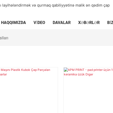
nı layihələndirmək və qurmaq qabiliyyətinə malik ən qədim çap
HAQQIMIZDA
VIDEO
DAVALAR
XƏBƏRLƏR
BI
lları