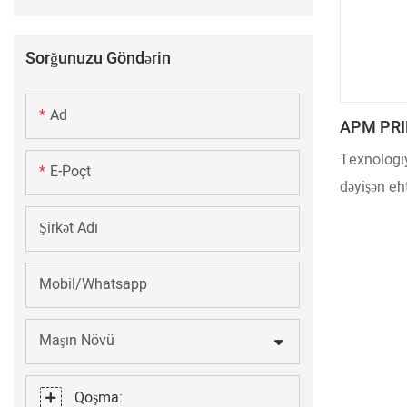
Sorğunuzu Göndərin
Ad
APM PRIN
Metal La
Texnologiy
E-Poçt
Materiall
dəyişən eh
təkmilləşdi
Şirkət Adı
irəlilədikc
metal lam
Mobil/Whatsapp
yaxşılaşmı
sahə(lər)in
Maşın Növü
Qoşma: