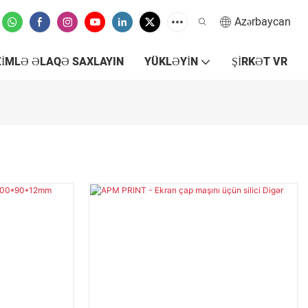
Azərbaycan
ZIMLƏ ƏLAQƏ SAXLAYIN
YÜKLƏYIN
ŞIRKƏT VR