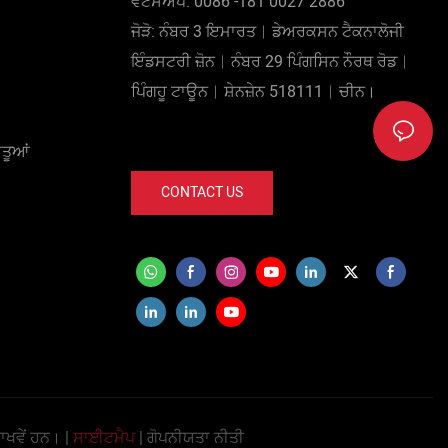
ਵਟਸਐਪ: 0086 -181 0027 2886
ਜੋੜੋ: ਨੰਬਰ 3 ਇਮਾਰਤ︱ਡੇਅਰਕਸਨ ਟੈਕਨਾਲੋਜੀ
ਇੰਡਸਟਰੀ ਜ਼ੋਨ︱ਨੰਬਰ 29 ਪਿੰਗਸਿਨ ਨੌਰਥ ਰੋਡ︱
ਪਿੰਗਹੂ ਟਾਊਨ︱ਸ਼ੇਨਜ਼ੇਨ 518111︱ਚੀਨ।
ਤੂਆਂ
CONTACT US
ਾਖਵੇਂ ਹਨ। |
ਸਾਈਟਮੈਪ
|
ਗੋਪਨੀਯਤਾ ਨੀਤੀ