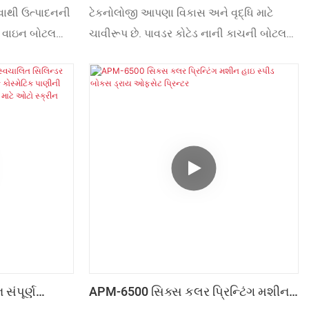
્યુમિનિયમ
બોટલો યુવી ડ્રાયર માટે S104M મસાલા
ાથી ઉત્પાદનની
ટેકનોલોજી આપણા વિકાસ અને વૃદ્ધિ માટે
્ટમ સિલ્ક
બોટલ ઓટોમેટિક બોટલ સિલ્ક સ્ક્રીન
ને વાઇન બોટલના
ચાવીરૂપ છે. પાવડર કોટેડ નાની કાચની બોટલ
ીન પ્રિન્ટર
પ્રિન્ટિંગ મશીન ઓટો સ્ક્રીન પ્રિન્ટર
પ્રિન્ટિંગ માટે
યુવી ડ્રાયર માટે S104M સ્પાઈસ બોટલ
િનિયમ સ્ક્રીન
ઓટોમેટિક બોટલ સિલ્ક સ્ક્રીન પ્રિન્ટીંગ
્ટર્સમાં વ્યાપક
મશીનના ફાયદાઓ શોધવામાં આવ્યા હોવાથી,
ન ખેંચવામાં મદદ
તેના ઉપયોગનો અવકાશ પણ નોંધપાત્ર રીતે
ાંગ પસંદગીઓને
વિસ્તૃત થયો છે. સ્ક્રીન પ્રિન્ટરના ક્ષેત્રમાં, તે
ખૂબ મૂલ્યવાન છે.
 સંપૂર્ણ
APM-6500 સિક્સ કલર પ્રિન્ટિંગ મશીન