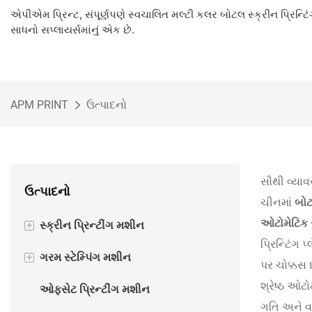
એપીએમ પ્રિન્ટ, સંપૂર્ણપણે સ્વચાલિત મલ્ટી કલર બોટલ સ્ક્રીન પ્રિન્ટિ
સાધનો સપ્લાયર્સમાંનું એક છે.
APM PRINT
ઉત્પાદનો
સૌથી વ્યા
ઉત્પાદનો
ચીનમાં
બોટ
ઓટોમેટિક સ
+
સ્ક્રીન પ્રિન્ટીંગ મશીન
પ્રિન્ટિંગ 
+
ગરમ સ્ટેમ્પિંગ મશીન
સેમી ઓટોમેટિક સ્ક્રીન પ્રિન્ટિંગ
પર ચોક્કસ 
મશીન
શ્રેષ્ઠ ઓટ
ઓફસેટ પ્રિન્ટીંગ મશીન
સેમી ઓટોમેટિક હોટ ફોઇલ સ્ટેમ્પિંગ
ગતિ અને વ
ઓટોમેટિક સ્ક્રીન પ્રિન્ટીંગ મશીન
મશીન