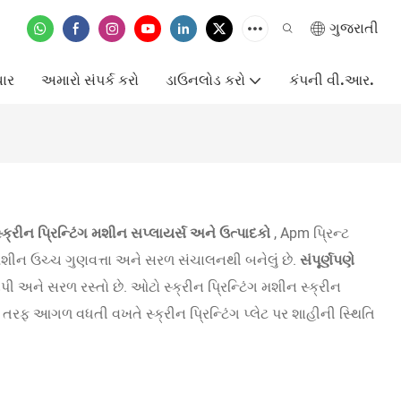
ગુજરાતી
ાર
અમારો સંપર્ક કરો
ડાઉનલોડ કરો
કંપની વી.આર.
્ક્રીન પ્રિન્ટિંગ મશીન સપ્લાયર્સ અને ઉત્પાદકો
, Apm પ્રિન્ટ
ગ મશીન ઉચ્ચ ગુણવત્તા અને સરળ સંચાલનથી બનેલું છે.
સંપૂર્ણપણે
ી અને સરળ રસ્તો છે. ઓટો સ્ક્રીન પ્રિન્ટિંગ મશીન સ્ક્રીન
છેડા તરફ આગળ વધતી વખતે સ્ક્રીન પ્રિન્ટિંગ પ્લેટ પર શાહીની સ્થિતિ