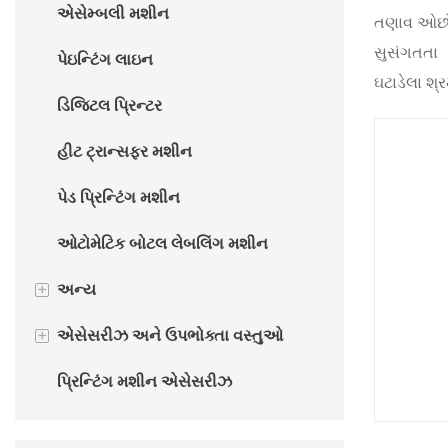
એસેમ્બલી મશીન
તણાવ ઓછ
ઓટો હોટ સ્ટેમ્પિંગ મશીન
સુસંગતતા
પેઇન્ટિંગ લાઇન
ઘટાડેલા શ્
ડિજિટલ પ્રિન્ટર
હીટ ટ્રાન્સફર મશીન
પેડ પ્રિન્ટિંગ મશીન
ઓટોમેટિક બોટલ લેબલિંગ મશીન
+
અન્ય
+
એસેસરીઝ અને ઉપભોક્તા વસ્તુઓ
કપ બનાવવાનું મશીન
પ્રિન્ટિંગ મશીન એસેસરીઝ
પેકેજિંગ મશીન
પ્રિન્ટિંગ મશીન ઉપભોક્તા વસ્તુઓ
FURNACE