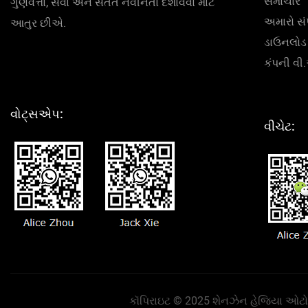
સમાચાર
ગુણવત્તા, સેવા અને સતત નવીનતા દર્શાવવા માટે
અમારો સંપ
આતુર છીએ.
ડાઉનલોડ
કંપની વી
વોટ્સએપ:
વીચેટ:
કૉપિરાઇટ © 2025 શેનઝેન હેજિયા ઓટોમેટ