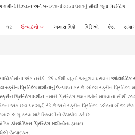
ંગ મશીનો ડિઝાઇન અને બનાવવાની ક્ષમતા ધરાવતું સૌથી જૂના પ્રિન્ટિંગ
ઘર
ઉત્પાદનો
અમારા વિશે
વિડિઓ
કેસ
સમાચ
વસાયિકોમાંના એક તરીકે
29 વર્ષથી વધુનો અનુભવ ધરાવતા
ઓટોમેટિક
સ
લ સ્ક્રીન પ્રિન્ટિંગ મશીનોનું
ઉત્પાદન કરે છે. બોટલ સ્ક્રીન પ્રિન્ટિં
્ક્રીન પ્રિન્ટિંગ મશીન
તમારી પ્રિન્ટિંગ ક્ષમતાઓને માપવાનો સૌથી ઝડપ
પ્લેટના એક છેડા પર શાહી રેડે છે અને સ્ક્રીન પ્રિન્ટિંગ પ્લેટના બીજા 
દબાણ લાગુ કરવા માટે સ્ક્વિગીનો ઉપયોગ કરે છે.
ોમેટિક
કોસ્મેટિક્સ પ્રિન્ટિંગ મશીનોના
ફાયદા:
ધેલી ઉત્પાદકતા