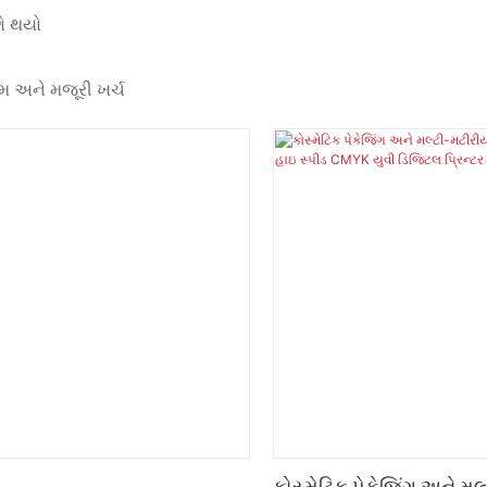
ો થયો
રમ અને મજૂરી ખર્ચ