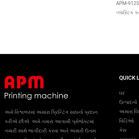
પ્લાસ્ટિક
APM-9125H
પ્લાસ્ટિક ક
આઈસ્ક્રીમ ક
દૂધ ચા કપ 
પ્રિન્ટિંગ 
મિનિટ સુધી
QUICK 
ઘર
ઉત્પાદનો
અમારા વિ
અમે વિશ્વભરમાં અમારા પ્રિન્ટિંગ સાધનો પ્રદાન
વિડિઓ
કરીએ છીએ. અમે તમારા આગામી પ્રોજેક્ટમાં
કેસ
તમારી સાથે ભાગીદારી કરવા અને અમારી ઉત્તમ