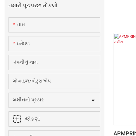
તમારી પૂછપરછ મોકલો
નામ
ઇમેઇલ
કંપનીનું નામ
મોબાઇલ/વોટ્સએપ
મશીનનો પ્રકાર
જોડાણ:
APMPRIN