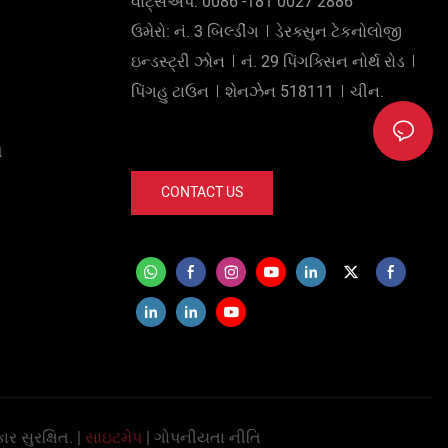
વોટ્સએપ: 0086 -181 0027 2886
ઉમેરો: નં. 3 બિલ્ડીંગ︱ડેરક્સુન ટેકનોલોજી
ઇન્ડસ્ટ્રી ઝોન︱નં. 29 પિંગક્સિન નોર્થ રોડ︱
પિંગહુ ટાઉન︱શેનઝેન 518111︱ચીન.
ઓ
CONTACT US
ાર સુરક્ષિત. |
સાઇટમેપ
|
ગોપનીયતા નીતિ