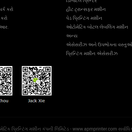
ડિજિટલ પ્રિન્ટર
ર્ક કરો
હીટ ટ્રાન્સફર મશીન
 કરો
પેડ પ્રિન્ટિંગ મશીન
.આર.
ઓટોમેટિક બોટલ લેબલિંગ મશીન
અન્ય
એસેસરીઝ અને ઉપભોક્તા વસ્તુ
પ્રિન્ટિંગ મશીન એસેસરીઝ
િક પ્રિન્ટિંગ મશીન કંપની લિમિટેડ -
www.apmprinter.com
સર્વાધિક