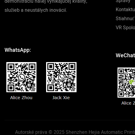
Správy
demonštráciu našej vynikajúcej kvality,
Kontaktu
služieb a neustálych inovácií.
Stiahnuť
VR Spolo
WhatsApp:
WeChat
Autorské práva © 2025 Shenzhen Hejia Automatic Printi