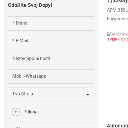
Vysokorý
Odošlite Svoj Dopyt
Jednopre
APM-350U j
Tlačiare
tlačiarens
Uzávery F
Meno
navrhnutý 
priamu tlač
E-Mail
so sebou, 
krabíc na 
Názov Spoločnosti
textílie a
špičkovým
Mobil/Whatsapp
(Kyocera 
pozoruhodn
Typ Stroja
výnimočné 
Vďaka sys
Príloha:
konštantno
vyrovnáva
Automati