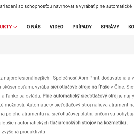
 zariadení so schopnosťou navrhovať a vyrábať plne automatické
UKTY
O NÁS
VIDEO
PRÍPADY
SPRÁVY
K
z najprofesionálnejších
Spoločnosť Apm Print, dodávatelia a 
i skúsenosťami, vyrába
sieťotlačové stroje na fľaše
v Číne. Sie
 a ľahko sa ovláda.
Plne automatický sieťotlačový stroj
je najrý
ké možnosti. Automatický sieťotlačový stroj nalieva atrament n
k na polohu atramentu na sieťotlačovej platni, pričom sa pohyb
jlepších automatických
tlačiarenských strojov na kozmetiku
:
 zvýšená produktivita