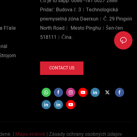
Čo je to sapp: 0086 -181 0027 2886
Pridať: Budova č. 3︱Technologická
priemyselná zóna Daerxun︱Č. 29 Pingxin
Na Fľaše
North Road︱ Mesto Pinghu︱Šen-čen
518111︱Čína.
riál
Strojom
CONTACT US
dené. |
Mapa stránok
|
Zásady ochrany osobných údajov