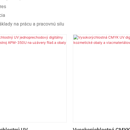
res
cia
klady na prácu a pracovnú silu