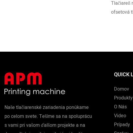
Vysokoka
Tlačiareň
Tlačiaren
ofsetová t
Poháre
nádoby. V
zmrzlinu, 
nápoje. Rý
ks/min.
QUICK 
Domov
Produkty
O Nás
Naše tlačiarenské zariadenia ponúkame
Video
po celom svete. Tešíme sa na spoluprácu
Prípady
s vami pri vašom ďalšom projekte a na