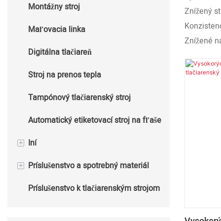
Montážny stroj
Znížený st
Automatický stroj na razenie za
Konzisten
Maľovacia linka
tepla
Znížené ná
Digitálna tlačiareň
Stroj na prenos tepla
Tampónový tlačiarenský stroj
Automatický etiketovací stroj na fľaše
+
Iní
+
Príslušenstvo a spotrebný materiál
Stroj na výrobu pohárov
Príslušenstvo k tlačiarenským strojom
Baliaci stroj
Spotrebný materiál pre tlačiarenské
stroje
FURNACE