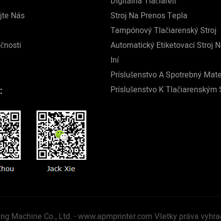
Digitálna Tlačiareň
jte Nás
Stroj Na Prenos Tepla
Tampónový Tlačiarenský Stroj
čnosti
Automatický Etiketovací Stroj 
Iní
Príslušenstvo A Spotrebný Mate
Príslušenstvo K Tlačiarenským 
:
ng Machine Co., Ltd. -
www.apmprinter.com
Všetky práva vyhra