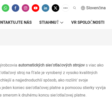
Slovenčina
ONTAKTUJTE NÁS
STIAHNUŤ
VR SPOLOČNOSTI
výrobcovia
automatických
sieťotlačových strojov
s viac ako
ťotlačový stroj na fľaše je vyrobený z vysoko kvalitných
chlejší a najjednoduchší spôsob, ako rozšíriť svoje
a jeden koniec sieťotlačovej platne a pomocou stierky vyvíja
uje smerom k druhému koncu sieťotlačovej platne.