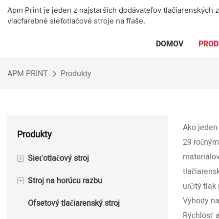
Apm Print je jeden z najstarších dodávateľov tlačiarenských
viacfarebné sieťotlačové stroje na fľaše.
DOMOV
PROD
APM PRINT
Produkty
Ako jeden 
Produkty
29-ročným
materiálov
+
Sieťotlačový stroj
tlačiarens
+
Stroj na horúcu razbu
Poloautomatický sieťotlačový stroj
určitý tla
Výhody na
Ofsetový tlačiarenský stroj
Automatický sieťotlačový stroj
Poloautomatický stroj na razenie
Rýchlosť a
fóliou za tepla