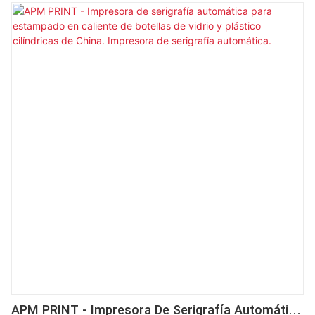
decoración de alta precisión en botellas de vidrio y
plástico, incluyendo formas redondas, ovaladas y
cuadradas. Con un sistema totalmente servoaccionado,
carga y descarga automáticas, curado UV y cambio rápido
mediante pantalla táctil, garantiza una impresión multicolor
estable y eficiente en un solo proceso. El registro de
visión CCD opcional proporciona una precisión inigualable
para diseños complejos. Fabricada con componentes de
primera calidad, esta máquina serigráfica para botellas es
la solución ideal para envases de cosméticos, bebidas y
productos farmacéuticos.
APM PRINT - Impresora De Serigrafía Automática