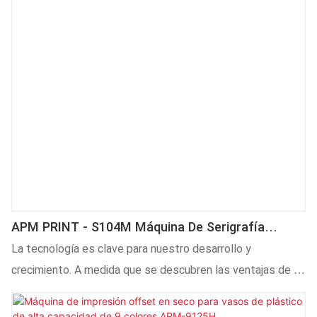
demanda.
APM PRINT - S104M Máquina De Serigrafía
Automática Para Botellas De Especias, Para
La tecnología es clave para nuestro desarrollo y
Botellas De Vidrio Pequeñas Con Recubrimiento
crecimiento. A medida que se descubren las ventajas de la
En Polvo, Secadora UV, Impresora De Pantalla
máquina serigráfica automática para botellas de especias
Automática
S104M, diseñada para botellas de vidrio pequeñas con