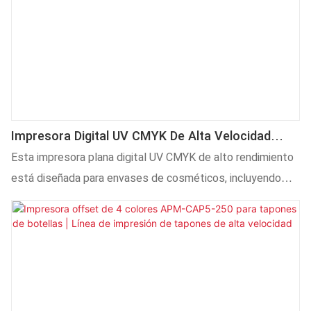
Impresora Digital UV CMYK De Alta Velocidad
Para Envases Cosméticos Y Productos
Esta impresora plana digital UV CMYK de alto rendimiento
Multimateriales.
está diseñada para envases de cosméticos, incluyendo
paletas de sombras de ojos, estuches de colorete,
polveras, cajas de perfume y productos planos
multimateriales. Equipada con cabezales de impresión
piezoeléctricos industriales, una plataforma de inyección
de tinta integrada centralizada, empalme multiboquilla sin
fisuras y un sistema de transporte por cinta de acero al