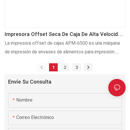
Impresora Offset Seca De Caja De Alta Velocidad
APM-6500 De Seis Colores
La impresora offset de cajas APM-6500 es una máquina
de impresión de envases de alimentos para impresión
offset en envases de plástico ovalados, cuadrados o
1
2
3
rectangulares con una longitud de impresión máxima de
550 mm y una velocidad de impresión máxima de hasta 150
Envíe Su Consulta
piezas/min, que puede imprimir 6 colores.
Nombre
Correo Electrónico