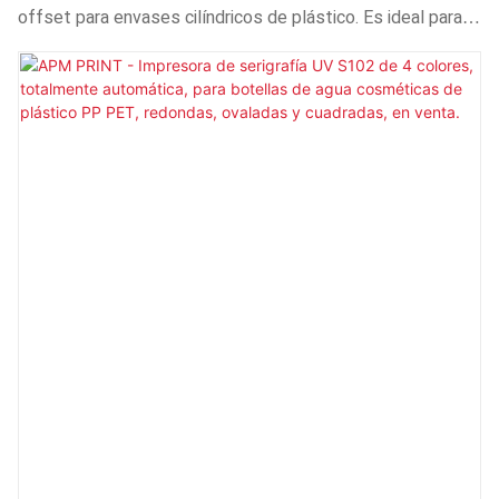
Colores APM-9125H
offset para envases cilíndricos de plástico. Es ideal para la
impresión de vasos para helado, café, té con leche y
diversas bebidas. Su velocidad de impresión es de hasta
550 piezas/min.