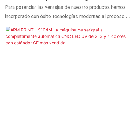
Para Estampado En Caliente De Botellas De Vidrio
Para potenciar las ventajas de nuestro producto, hemos
Y Plástico Cilíndricas De China. Impresora De
incorporado con éxito tecnologías modernas al proceso de
Serigrafía Automática.
fabricación de la máquina serigráfica cilíndrica de
estampación en caliente totalmente automática para
botellas de vidrio y plástico de China. Cuanto más
multifuncional sea el producto, mayor será su uso. Se
utiliza ampliamente en el sector de la serigrafía.