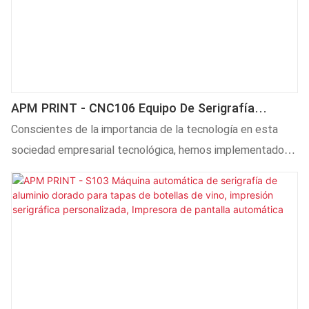
APM PRINT - CNC106 Equipo De Serigrafía
Automática Multifunción Para Impresora De
Conscientes de la importancia de la tecnología en esta
Pantalla De Botellas Cónicas Planas Y Redondas.
sociedad empresarial tecnológica, hemos implementado
Máquina Impresora De Pantalla Automática.
innovaciones y mejoras en las tecnologías que utilizamos
actualmente. Nuestra empresa aplica tecnologías
avanzadas en su proceso de fabricación. Gracias a estas
ventajas comprobadas, el equipo de serigrafía automático
multifunción CNC106 para la impresión serigráfica de
botellas redondas, curvadas y planas de forma cónica ha
alcanzado una gran popularidad en el sector.