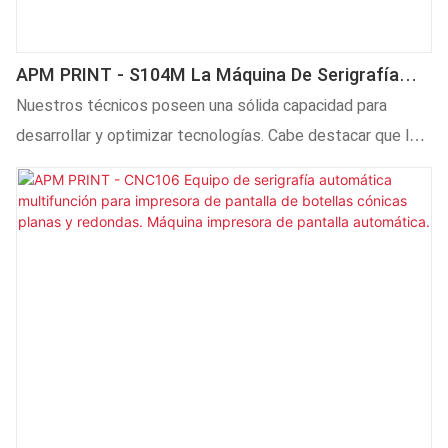
APM PRINT - S104M La Máquina De Serigrafía
Completamente Automática CNC LED UV De 2, 3
Nuestros técnicos poseen una sólida capacidad para
Y 4 Colores Con Estándar CE Más Vendida
desarrollar y optimizar tecnologías. Cabe destacar que la
tecnología es fundamental en el proceso de fabricación de
la máquina serigráfica completamente automática CNC
LED UV de 2, 3 y 4 colores, S104M, con certificación CE, de
mayor venta. Actualmente, se utiliza principalmente en el
sector de las serigrafías completamente automáticas
(especialmente máquinas de impresión CNC) y las
máquinas de estampado en caliente automáticas.