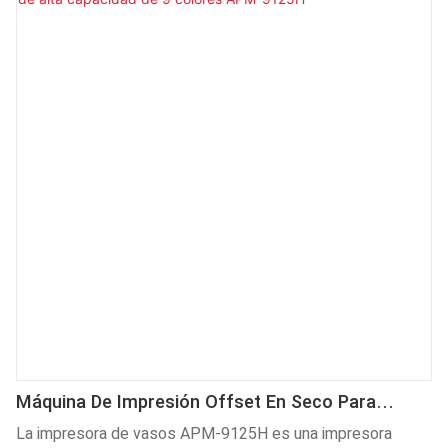
recubrimiento en polvo y con secador UV, sus ámbitos de
aplicación se han ampliado considerablemente. En el
campo de las serigrafías, es de gran valor.
Máquina De Impresión Offset En Seco Para
Vasos De Plástico De Alta Capacidad De 9
La impresora de vasos APM-9125H es una impresora