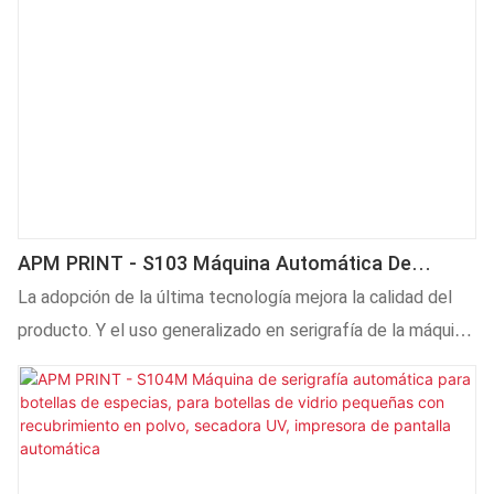
APM PRINT - S103 Máquina Automática De
Serigrafía De Aluminio Dorado Para Tapas De
La adopción de la última tecnología mejora la calidad del
Botellas De Vino, Impresión Serigráfica
producto. Y el uso generalizado en serigrafía de la máquina
Personalizada, Impresora De Pantalla Automática
de serigrafía automática de aluminio dorado S103 para la
serigrafía personalizada de tapas de botellas de vino
ayuda a ganar mucha atención en el mercado. Además, está
diseñado para satisfacer las diferentes preferencias de