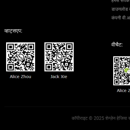
हमसे संपर्क 
डाउनलोड 
कंपनी वी.
व्हाट्सएप:
वीचैट:
कॉपीराइट © 2025 शेन्ज़ेन हेजिया स