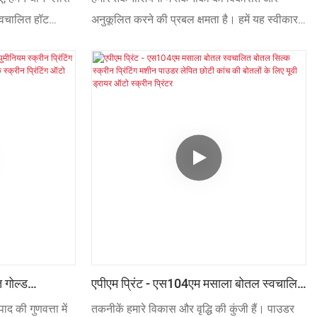
टो स्क्रीन प्रिंटर
स्वचालित स्क्रीन प्रिंटिंग मशीन शीर्ष
स्वचालित हॉट
अनुकूलित करने की प्रबल क्षमता है। हमें यह स्वीकार
शीन की निर्माण
करना होगा कि S104M बेस्ट सेलिंग CE स्टैंडर्ड CNC
सफलतापूर्वक लागू
LED UV 2 3 4 कलर फुल ऑटोमैटिक स्क्रीन
र्यात्मक होगा,
प्रिंटिंग मशीन निर्माण प्रक्रिया में तकनीक की महत्वपूर्ण
 स्क्रीन प्रिंटर
भूमिका है। इसका उपयोग मुख्य रूप से फुल ऑटोमैटिक
उपयोग किया जाता है।
स्क्रीन प्रिंटर (विशेष रूप से CNC प्रिंटिंग मशीन) और
ऑटोमैटिक हॉट स्टैम्पिंग मशीन के क्षेत्र में किया जाता
है।
 गोल्ड
एपीएम प्रिंट - एस104एम मसाला बोतल स्वचालित
मशीन वाइन बोतल
बोतल सिल्क स्क्रीन प्रिंटिंग मशीन पाउडर लेपित
 की गुणवत्ता में
तकनीकें हमारे विकास और वृद्धि की कुंजी हैं। पाउडर