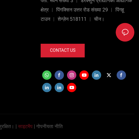
पता: भवन संख्या 3 ︱ डेरक्सुन प्रौद्योगिकी औद्योगिक
क्षेत्र ︱ पिंगक्सिन उत्तर रोड संख्या 29 ︱ पिंगहू
टाउन ︱ शेन्ज़ेन 518111 ︱ चीन।
CONTACT US
रक्षित। |
साइटमैप
|
गोपनीयता नीति