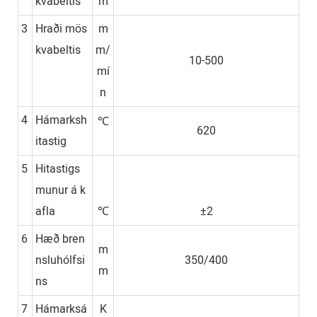
kvabeltis
m
3
Hraði mös
m
kvabeltis
m/
10-500
mí
n
4
Hámarksh
℃
620
itastig
5
Hitastigs
munur á k
afla
℃
±2
6
Hæð bren
m
nsluhólfsi
350/400
m
ns
7
Hámarksá
K