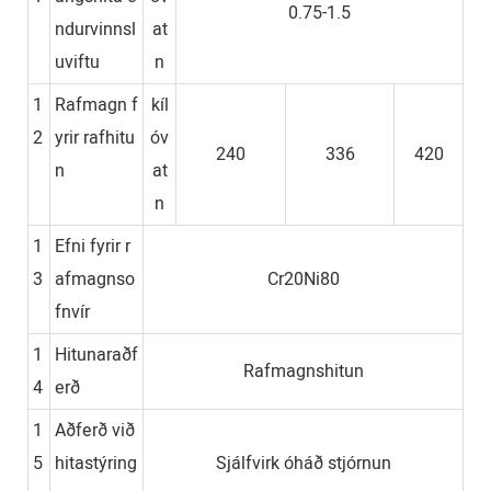
0.75-1.5
ndurvinnsl
at
uviftu
n
1
Rafmagn f
kíl
2
yrir rafhitu
óv
240
336
420
n
at
n
1
Efni fyrir r
3
afmagnso
Cr20Ni80
fnvír
1
Hitunaraðf
Rafmagnshitun
4
erð
1
Aðferð við
5
hitastýring
Sjálfvirk óháð stjórnun