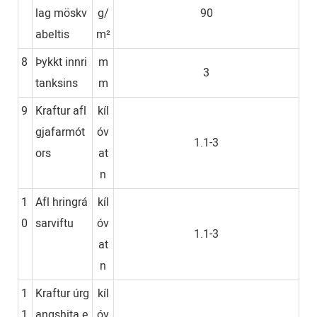
lag möskv
g/
90
abeltis
m²
8
Þykkt innri
m
3
tanksins
m
9
Kraftur afl
kíl
gjafarmót
óv
1.1-3
ors
at
n
1
Afl hringrá
kíl
0
sarviftu
óv
1.1-3
at
n
1
Kraftur úrg
kíl
1
angshita e
óv