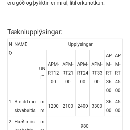
eru góð og þykktin er mikil, lítil orkunotkun.
Tækniupplýsingar:
N
NAME
Upplýsingar
O
AP
AP
APM-
APM-
APM-
APM-
M-
M-
UN
RT12
RT21
RT24
RT33
RT
RT
IT
00
00
00
00
36
45
00
00
1
Breidd mö
m
36
45
1200
2100
2400
3300
skvabeltis
m
00
00
2
Hæð mös
m
980