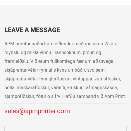
LEAVE A MESSAGE
APM prentbúnaðarframleiðendur með meira en 25 ára
reynslu og mikla vinnu í rannsóknum, þróun og
framleiðslu. Við erum fullkomlega fær um að útvega
skjáprentarvélar fyrir alls kyns umbúðir, svo sem
skjáprentarvélar fyrir glerflöskur, víntappar, vatnsflöskur,
bolla, maskaraflöskur, varaliti, krukkur, rafmagnskassa,
sjampóflöskur, fötur o.s.frv. Hafðu samband við Apm Print.
sales@apmprinter.com