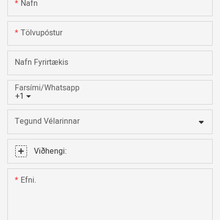
Nafn
Tölvupóstur
Nafn Fyrirtækis
Farsími/Whatsapp
+1
Tegund Vélarinnar
Viðhengi:
Efni.