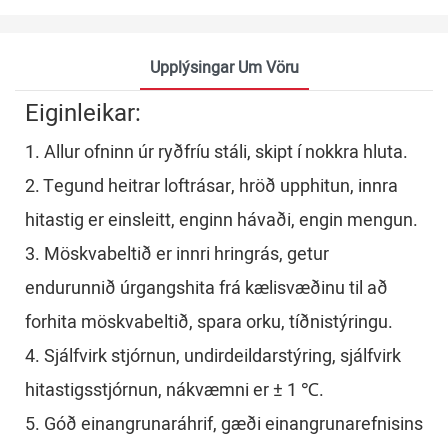
Upplýsingar Um Vöru
Eiginleikar:
1. Allur ofninn úr ryðfríu stáli, skipt í nokkra hluta.
2. Tegund heitrar loftrásar, hröð upphitun, innra
hitastig er einsleitt, enginn hávaði, engin mengun.
3. Möskvabeltið er innri hringrás, getur
endurunnið úrgangshita frá kælisvæðinu til að
forhita möskvabeltið, spara orku, tíðnistýringu.
4. Sjálfvirk stjórnun, undirdeildarstýring, sjálfvirk
hitastigsstjórnun, nákvæmni er ± 1 ℃.
5. Góð einangrunaráhrif, gæði einangrunarefnisins