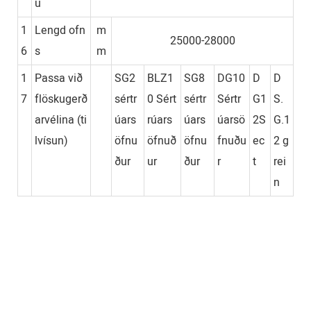
u
1
Lengd ofn
m
25000-28000
6
s
m
1
Passa við
SG2
BLZ1
SG8
DG10
D
D
7
flöskugerð
sértr
0 Sért
sértr
Sértr
G1
S.
arvélina (ti
úars
rúars
úars
úarsö
2S
G.1
lvísun)
öfnu
öfnuð
öfnu
fnuðu
ec
2 g
ður
ur
ður
r
t
rei
n