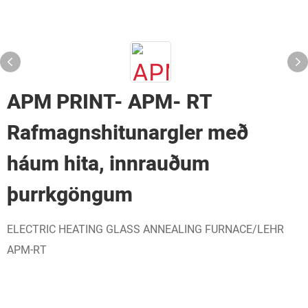
APM PRINT- APM- RT
Rafmagnshitunargler með
háum hita, innrauðum
þurrkgöngum
ELECTRIC HEATING GLASS ANNEALING FURNACE/LEHR
APM-RT