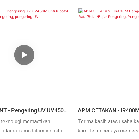
n prestasi yang diluluskan
dibangunkan dengan teliti 
produk tersebut boleh didapati
R&D, dan kedudukannya sang
luas dalam bidang (s) Peralatan
untuk menyelesaikan masa
an.
pelanggan dan memenuhi 
pelanggan. Oleh itu, data y
menunjukkan bahawa produ
memenuhi keperluan pasar
NT - Pengering UV UV450M
APM CETAKAN - IR400M
tol Rata/bulat Pengering,
IR Rata/Bulat/Bujur Peng
teknologi memastikan
Terima kasih atas usaha ka
g UV
Pengering UV
 utama kami dalam industri.
kami telah berjaya memec