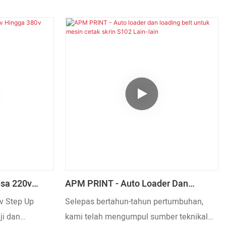
sa 220v
APM PRINT - Auto Loader Dan
Naik Dengan
Loading Belt Untuk Mesin Cetak Skrin
v Step Up
Selepas bertahun-tahun pertumbuhan,
S102 Lain-Lain
ji dan
kami telah mengumpul sumber teknikal