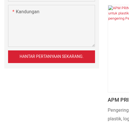
Kami sent
membangun
Kandungan
penggunaa
memastika
sepenuhny
Akhbar te
keunggula
HANTAR PERTANYAAN SEKARANG.
APM PRIN
Inframera
Pengering 
Logam Da
plastik, l
Pengerin
pengering