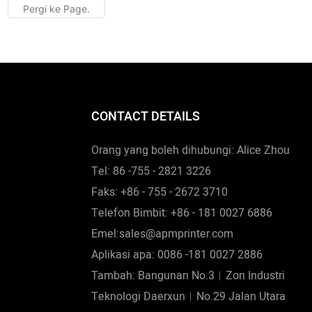
atan termaju
dan sebagainya. Dengan ciri-ciri yang
syarikat
dinyatakan di atas, produk boleh didapati
emerlang.
secara meluas dalam medan Peralatan
uga ditawarkan
Pasca Akhbar.
 khusus
CONTACT DETAILS
Orang yang boleh dihubungi: Alice Zhou
Tel: 86 -755 - 2821 3226
Faks: +86 - 755 - 2672 3710
Telefon Bimbit: +86 - 181 0027 6886
Emel:sales@apmprinter.com
Aplikasi apa: 0086 -181 0027 2886
Tambah: Bangunan No.3︱Zon Industri
Teknologi Daerxun︱No.29 Jalan Utara