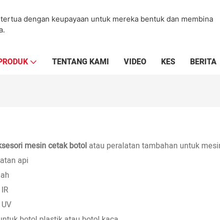
an tertua dengan keupayaan untuk mereka bentuk dan membina
a.
PRODUK
TENTANG KAMI
VIDEO
KES
BERITA
ksesori mesin cetak botol
atau peralatan tambahan untuk mesin
atan api
dah
 IR
 UV
untuk botol plastik atau botol kaca.