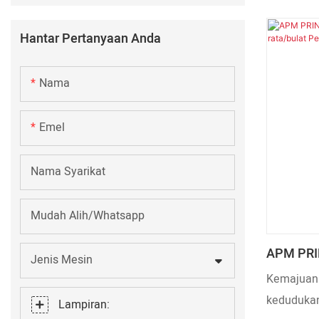
ini. Denga
FURNACE
tersebut, 
Hantar Pertanyaan Anda
secara me
Pengering
Nama
Emel
Nama Syarikat
Mudah Alih/Whatsapp
APM PRI
Jenis Mesin
Untuk Bo
Kemajuan 
Pengerin
kedudukan
Lampiran: