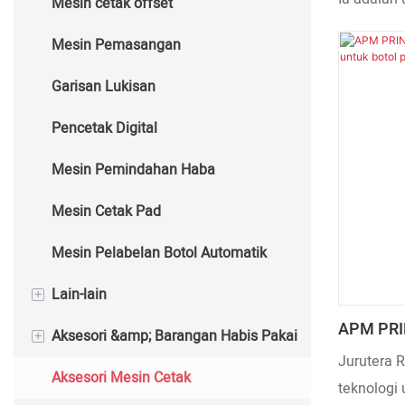
Mesin cetak offset
Mesin Cap Kerajang Panas Separa
Mesin Cetak Skrin Automatik
Automatik
Mesin Pemasangan
Mesin Setem Panas Auto
Garisan Lukisan
Pencetak Digital
Mesin Pemindahan Haba
Mesin Cetak Pad
Mesin Pelabelan Botol Automatik​​​​​​
+
Lain-lain
APM PRIN
+
Aksesori &amp; Barangan Habis Pakai
Mesin Pembuat Cawan
Heating 
Jurutera
Plastik A
Aksesori Mesin Cetak
Mesin Pembungkusan
Bahan Habis Mesin Cetak
teknologi