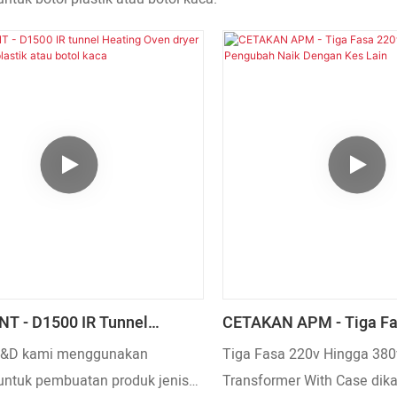
T - D1500 IR Tunnel
CETAKAN APM - Tiga Fa
Oven Dryer Untuk Botol
Hingga 380v Pengubah 
 R&D kami menggunakan
Tiga Fasa 220v Hingga 380
tau Botol Kaca
Kes Lain
 untuk pembuatan produk jenis
Transformer With Case dika