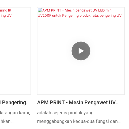
oleh pasukan
yang kaya. Kami telah memperkenalkan
at jelas, iaitu
kakitangan teknikal yang berpendidikan
lah kesakitan
tinggi dan meningkatkan teknologi kami.
keperluan
Dalam bidang Bahagian Jentera
ang diukur
Percetakan, Pemuat Auto dan tali
k itu
pinggang pemuatan untuk mesin cetak
an.
skrin S102 amat berharga.
 Pengering
APM PRINT - Mesin Pengawet UV
ering,
LED Mini UV200F Untuk Pengering
kitangan kami,
adalah sejenis produk yang
Produk Rata, Pengering UV
ahkan
menggabungkan kedua-dua fungsi dan