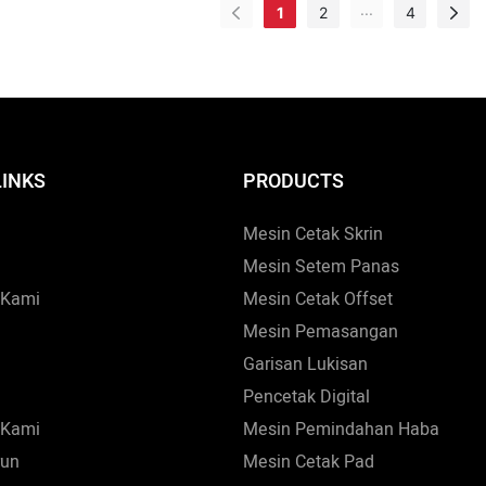
...
1
2
4
elbagai fungsi, ia boleh didapati
menyerap teknologi pembu
ang Peralatan Pengeringan.
dan teknologi pengeluaran 
tempatan dan asing yang c
Selain itu, produk tersuai j
untuk memenuhi keperluan
LINKS
PRODUCTS
pelanggan.
Mesin Cetak Skrin
Mesin Setem Panas
 Kami
Mesin Cetak Offset
Mesin Pemasangan
Garisan Lukisan
Pencetak Digital
 Kami
Mesin Pemindahan Haba
run
Mesin Cetak Pad