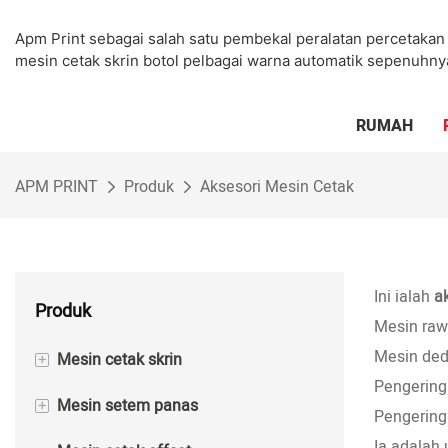
Apm Print sebagai salah satu pembekal peralatan percetak
mesin cetak skrin botol pelbagai warna automatik sepenuhny
RUMAH
APM PRINT
Produk
Aksesori Mesin Cetak
Ini ialah
a
Produk
Mesin raw
Mesin de
+
Mesin cetak skrin
Pengering
+
Mesin setem panas
Mesin Cetak Skrin Separa
Pengering
Automatik
Ia adalah 