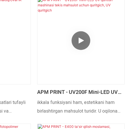
shni aniqlash
texnologiyalarimizni yangiladik. Bosib
'riqli
chiqarish mashinalari qismlari sohasida
ozlarning
(lar)ida S102 ekranli bosib chiqarish
huning uchun
mashinasi uchun avtomatik yuklash va
hsulotning
yuklash kamari ayniqsa qimmatlidir.
hini ko'rsatadi.
APM PRINT - UV200F Mini-LED UV
uritgich
Quritish Mashinasi Tekis Mahsulot
tlari tufayli
ikkala funksiyani ham, estetikani ham
Uchun Quritgich, UV Quritgich
si va
birlashtirgan mahsulot turidir. U oqilona
 muvaffaqiyatli
tuzilma va nafis ko'rinishga ega bo'lib,
hlab chiqarish
odamlarning ko'zini o'ziga tortadigan