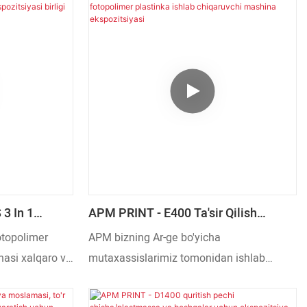
hini
darajada zo'r bo'lishi uchun yaratilgan.
arni
Sifat sinovlaridan o'tgan xomashyodan
 doirasini o'z
tayyorlangan, u ajoyib ishlashi bilan ajralib
a to'liq
turadi.
r (xususan, CNC
a o'zining
3 In 1
APM PRINT - E400 Ta'sir Qilish
spozitsiya
Moslamasi, Fotopolimer Plastinka
otopolimer
APM bizning Ar-ge bo'yicha
 Birligi
Ishlab Chiqaruvchi Mashina
nasi xalqaro va
mutaxassislarimiz tomonidan ishlab
Ekspozitsiyasi
h uchun
chiqilgan oqilona tuzilishga va noyob
lar va ilmiy-
ko'rinishga ega. Yuqori sifatli vaqt