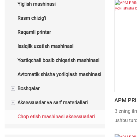
Yig'ish mashinasi
mashinasi
Avtomatik issiq shtamplash
Rasm chizig'i
mashinasi
Raqamli printer
Issiqlik uzatish mashinasi
Yostiqchali bosib chiqarish mashinasi
Avtomatik shisha yorliqlash mashinasi
+
Boshqalar
APM PRIN
+
Aksessuarlar va sarf materiallari
Kubok yasash mashinasi
Plastik S
Bizning il
Uchun Pe
Chop etish mashinasi aksessuarlari
Qadoqlash mashinasi
Chop etish mashinasining sarf
ushbu turd
materiallari
uchun texn
FURNACE