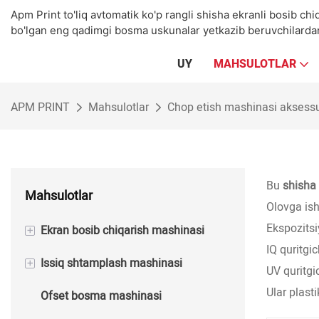
Apm Print to'liq avtomatik ko'p rangli shisha ekranli bosib chi
bo'lgan eng qadimgi bosma uskunalar yetkazib beruvchilardan b
UY
MAHSULOTLAR
APM PRINT
Mahsulotlar
Chop etish mashinasi aksessu
Bu
shisha
Mahsulotlar
Olovga ish
Ekspozits
+
Ekran bosib chiqarish mashinasi
IQ quritgic
+
Issiq shtamplash mashinasi
Yarim avtomatik ekranli bosib
UV quritgi
chiqarish mashinasi
Ular plasti
Ofset bosma mashinasi
Yarim avtomatik issiq folga
Avtomatik ekranli bosib chiqarish
shtamplash mashinasi