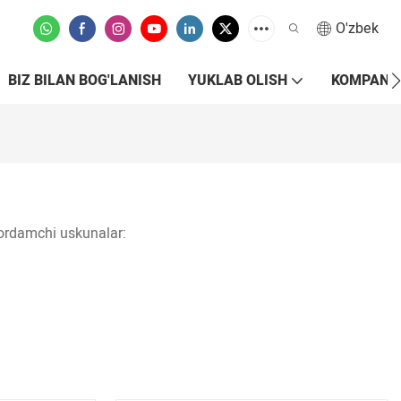
O'zbek
BIZ BILAN BOG'LANISH
YUKLAB OLISH
KOMPANIY
rdamchi uskunalar: