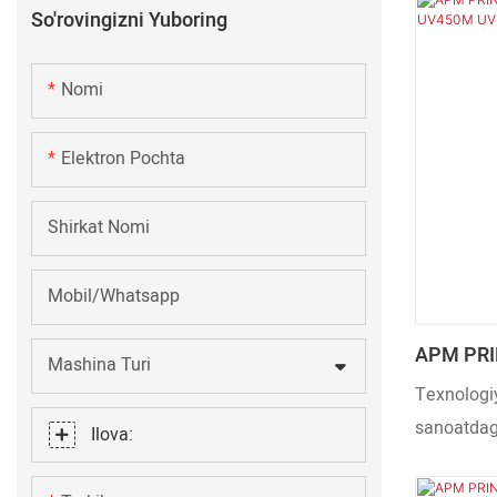
tasdiqlang
So'rovingizni Yuboring
mahsulotni
(lar)ida k
Nomi
Elektron Pochta
Shirkat Nomi
Mobil/Whatsapp
APM PRIN
Mashina Turi
Butilkal
Texnologiy
Quritgich
sanoatdag
Ilova:
ta'minlayd
yangilab, 