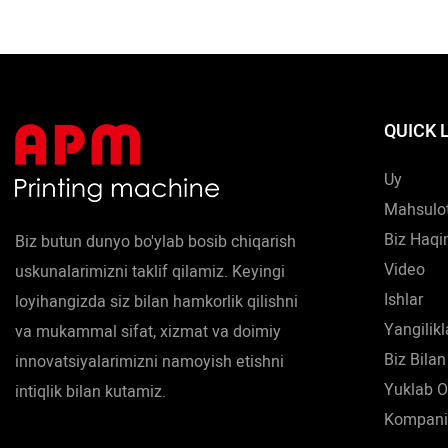
xususiyatl
sohasida(l
QUICK 
Uy
Mahsulot
Biz Haqi
Biz butun dunyo bo'ylab bosib chiqarish
Video
uskunalarimizni taklif qilamiz. Keyingi
Ishlar
loyihangizda siz bilan hamkorlik qilishni
Yangilikl
va mukammal sifat, xizmat va doimiy
Biz Bilan
innovatsiyalarimizni namoyish etishni
Yuklab O
intiqlik bilan kutamiz.
Kompani