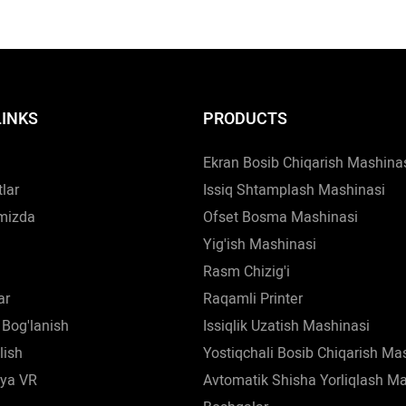
ari bilan uni Quritish uskunalari
mahalliy va xorijiy kompani
ar)ida topish mumkin.
ishlab chiqarish texnologiya
ravishda o'zlashtiradi. Bund
mijozlarning o'ziga xos talab
LINKS
PRODUCTS
qondirish uchun moslashtir
ham taklif etiladi.
Ekran Bosib Chiqarish Mashina
lar
Issiq Shtamplash Mashinasi
mizda
Ofset Bosma Mashinasi
Yig'ish Mashinasi
Rasm Chizig'i
ar
Raqamli Printer
 Bog'lanish
Issiqlik Uzatish Mashinasi
lish
Yostiqchali Bosib Chiqarish Ma
ya VR
Avtomatik Shisha Yorliqlash M