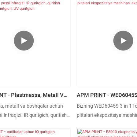
 texnologiyalardan foydalanish
jarayonining samarali bo'lis
susiyatlarining to'liq ijro
ta'minlaydigan texnologiyal
ta'minlaydi. Post-Press uskunalari
o'zlashtirdik. U keng qo'llash
ar)i o'zining ustunligini isbotladi.
ichiga oladi va shu paytgach
avtomatik ekranli printerla
bosma mashinalari) sohasid
katta qo'llanilishini topdi.
T - Plastmassa, Metall Va
APM PRINT - WED6045S 
r Uchun IR500 Yassi
Fotopolimer Plitalari Ek
a, metall va boshqalar uchun
Bizning WED6045S 3 in 1 f
 IR Quritgich, Quritish
Mashinasi Ekspozitsiyasi
 Infraqizil IR quritgich, quritish
plitalari ekspozitsiya mashi
 Quritgich, UV Quritgich
ishlab chiqarishda turli
milliy standartlarga erishis
larni qo'llaydi.Yaxshi bozor fikr-
sinovdan o'tkazildi. Dizayner