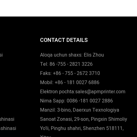
yalarning
aytib o'tilgan xususiyatlar bilan mahsulotni
sini faol
Post-Press uskunalari (lar)ida keng topish
an tashqari,
mumkin.
larini
CONTACT DETAILS
ilgan mahsulot
si
Aloqa uchun shaxs: Elis Zhou
Tel: 86 -755 - 2821 3226
Faks: +86 - 755 - 2672 3710
Mobil: +86 - 181 0027 6886
Elektron pochta:sales@apmprinter.com
Nima Sapp: 0086 -181 0027 2886
Manzil: 3-bino, Daerxun Texnologiya
shinasi
Sanoat Zonasi, 29-son, Pingxin Shimoliy
ashinasi
Yo'li, Pinghu shahri, Shenzhen 518111,