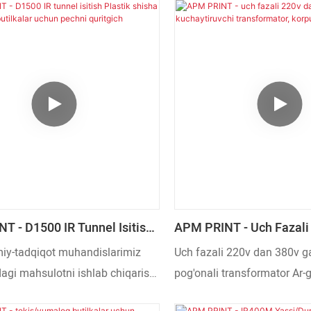
T - D1500 IR Tunnel Isitish
APM PRINT - Uch Fazali
hisha Yoki Shisha Butilkalar
380v Gacha Kuchaytiruv
miy-tadqiqot muhandislarimiz
Uch fazali 220v dan 380v g
chni Quritgich
Transformator, Korpusli
agi mahsulotni ishlab chiqarish
pog'onali transformator Ar-
ologiyani qo'llashdi. Ushbu
tomonidan sinchkovlik bilan