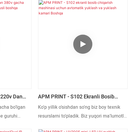
 220v Dan
APM PRINT - S102 Ekranli Bosib
chi
Chiqarish Mashinasi Uchun
acha bo'lgan
Ko'p yillik o'sishdan so'ng biz boy texnik
 Boshqa
Avtomatik Yuklash Va Yuklash
ge guruhi
resurslarni to'pladik. Biz yuqori ma'lumotli
Kamari Boshqa
 o'rganilgan va
texnik xodimlarni joriy qildik va