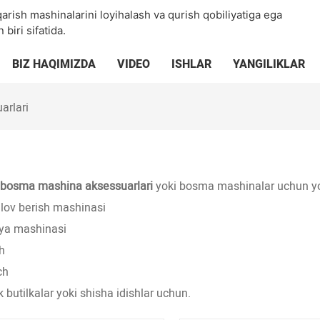
qarish mashinalarini loyihalash va qurish qobiliyatiga ega
iri sifatida.
BIZ HAQIMIZDA
VIDEO
ISHLAR
YANGILIKLAR
arlari
 bosma mashina aksessuarlari
yoki bosma mashinalar uchun yo
lov berish mashinasi
iya mashinasi
h
ch
k butilkalar yoki shisha idishlar uchun.