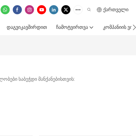
ქართველი
ᲓᲐᲒᲕᲘᲙᲐᲕᲨᲘᲠᲓᲘᲗ
ᲩᲐᲛᲝᲢᲕᲘᲠᲗᲕᲐ
ᲙᲝᲛᲞᲐᲜᲘᲘᲡ Ვ
ობები საბეჭდი მანქანებისთვის: