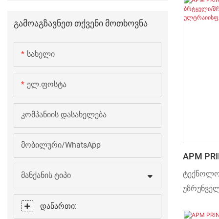
დამტკიცე
FURNACE
პროდუქტ
Გამოაგზავნეთ Თქვენი Მოთხოვნა
საშრობი 
Სახელი
Ელ.ფოსტა
Კომპანიის Დასახელება
Მობილური/WhatsApp
APM PRI
Ულტრაი
ტექნოლო
Მანქანის Ტიპი
Ბრტყელ
უზრუნველ
Ბოთლებ
ინდუსტრი
Დანართი:
Საშრობი
ვაახლებთ