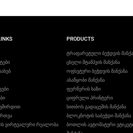
ა და მრავალფუნქციური
შესანიშნავი ადგილობრივ
მოუტანს.
ებლებით, ისინი გამოიყენება
კომპანიების მოწინავე წა
აღჭურვილობის სფეროში.
ტექნოლოგიას და წარმოე
ტექნოლოგიას. გარდა ამის
LINKS
PRODUCTS
შემოთავაზებულია მომხმ
სპეციფიკური მოთხოვნებ
Ტრაფარეტული Ბეჭდვის Მანქა
დასაკმაყოფილებლად მ
ტები
Ცხელი Შტამპვის Მანქანა
პროდუქტი.
სახებ
Ოფსეტური Ბეჭდვის Მანქანა
Ასაწყობი Მანქანა
ვები
Ფერწერის Ხაზი
ბი
Ციფრული Პრინტერი
ავშირდით
Სითბოს Გადაცემის Მანქანა
ირთვა
Ბლოკნოტის Საბეჭდი Მანქანა
იის Ვირტუალური Რეალობა
Ბოთლის Ავტომატური Ეტიკეტ