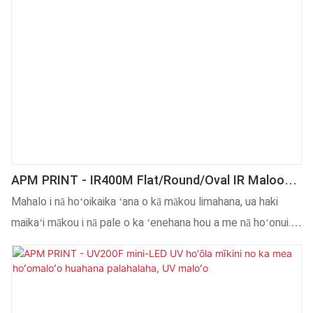
APM PRINT - IR400M Flat/Round/Oval IR Maloo
Maloo, UV Maloo
Mahalo i nā hoʻoikaika ʻana o kā mākou limahana, ua haki
maikaʻi mākou i nā pale o ka ʻenehana hou a me nā hoʻonui.
Ua akamai mākou i nā ʻenehana, e hōʻoiaʻiʻo ana i ke kaʻina
hana holoʻokoʻa e pono.