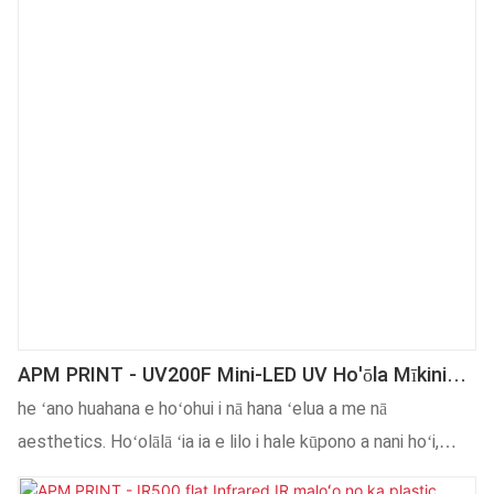
APM PRINT - UV200F Mini-LED UV Ho'ōla Mīkini
No Ka Mea Hoʻomaloʻo Huahana Palahalaha, UV
he ʻano huahana e hoʻohui i nā hana ʻelua a me nā
Maloʻo
aesthetics. Hoʻolālā ʻia ia e lilo i hale kūpono a nani hoʻi,
maikaʻi loa e hopu i nā maka o nā kānaka. Hanaʻia i nā mea