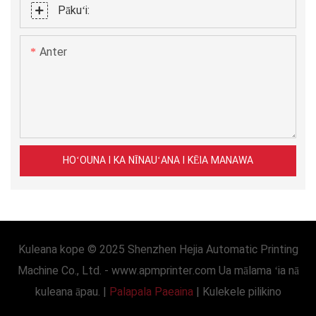
Pākuʻi:
Anter
HOʻOUNA I KA NĪNAUʻANA I KĒIA MANAWA
Kuleana kope © 2025 Shenzhen Hejia Automatic Printing
Machine Co., Ltd. -
www.apmprinter.com
Ua mālama ʻia nā
kuleana āpau. |
Palapala Paeaina
|
Kulekele pilikino