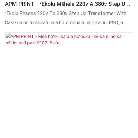
APM PRINT - ʻEkolu Māhele 220v A 380v Step Up
Transformer Me Nā Hihia ʻē Aʻe
ʻEkolu Phases 220v To 380v Step Up Transformer With
Case ua noiʻi maikaʻi ʻia a hoʻomohala ʻia e ka hui R&D, a
maopopo loa ke kūlana, ʻo ia ka hoʻoponopono ʻana i nā wahi
ʻeha o nā mea kūʻai aku a hoʻokō i nā pono o nā mea kūʻai
aku.