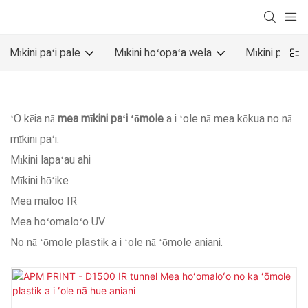
Mīkini paʻi pale
Mīkini hoʻopaʻa wela
Mīkini paʻi o
ʻO kēia nā
mea mīkini paʻi ʻōmole
a i ʻole nā ​​mea kōkua no nā
mīkini paʻi:
Mīkini lapaʻau ahi
Mīkini hōʻike
Mea maloo IR
Mea hoʻomaloʻo UV
No nā ʻōmole plastik a i ʻole nā ​​ʻōmole aniani.