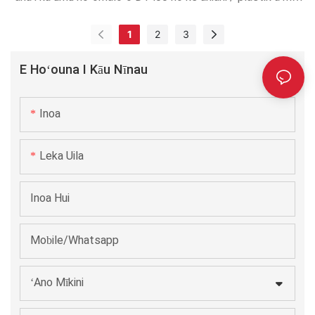
nā mea ʻē aʻe.
1
2
3
E Hoʻouna I Kāu Nīnau
Inoa
Leka Uila
Inoa Hui
Mobile/Whatsapp
ʻAno Mīkini