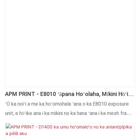
APM PRINT - E8010 ʻāpana Hoʻolaha, Mīkini Hōʻike
No Ka Hana ʻana I Ka ʻāpana Hoʻolaha Mesh
ʻO ka noiʻi a me ka hoʻomohala ʻana o ka E8010 exposure
Frame
unit, e hōʻike ana i ka mīkini no ka hana ʻana i ka mesh frame
e komo ikaika i ka ʻenehana hana kiʻekiʻe a me ka ʻenehana
hana o nā ʻoihana kūloko a me nā ʻoihana ʻē aʻe.