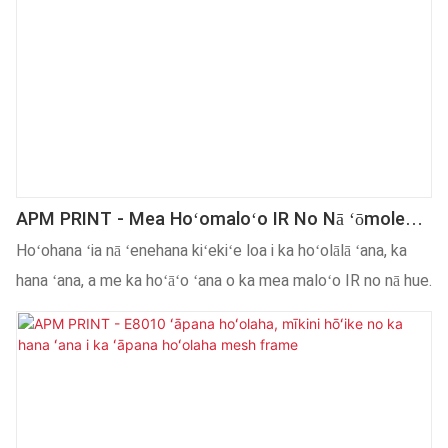
APM PRINT - Mea Hoʻomaloʻo IR No Nā ʻōmole
Mea Hoʻomaloʻo, UV Maloʻo
Hoʻohana ʻia nā ʻenehana kiʻekiʻe loa i ka hoʻolālā ʻana, ka
hana ʻana, a me ka hoʻāʻo ʻana o ka mea maloʻo IR no nā hue.