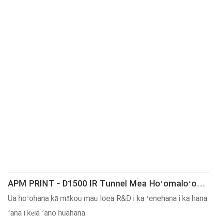
APM PRINT - D1500 IR Tunnel Mea Hoʻomaloʻo
No Ka ʻōmole Plastik A I ʻole Nā ​​hue Aniani
Ua hoʻohana kā mākou mau loea R&D i ka ʻenehana i ka hana
ʻana i kēia ʻano huahana.