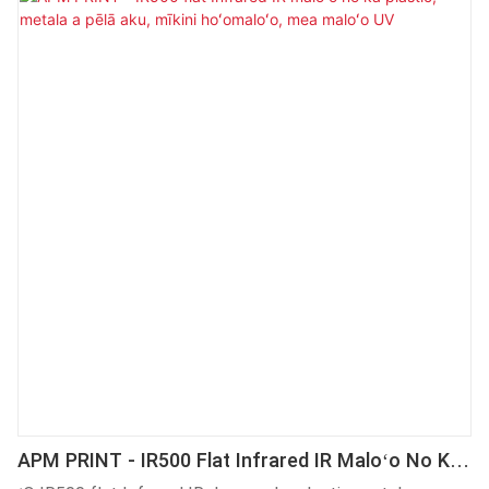
maka i hala i nā ho'āʻo maikaʻi, he mea kūikawā me ka hana
maikaʻi loa.
APM PRINT - IR500 Flat Infrared IR Maloʻo No Ka