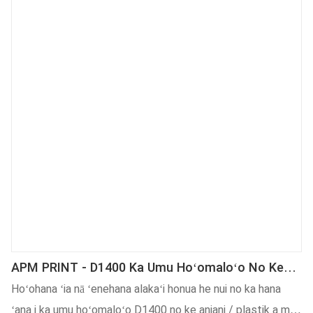
APM PRINT - D1400 Ka Umu Hoʻomaloʻo No Ke
Aniani/pīpika A Pēlā Aku
Hoʻohana ʻia nā ʻenehana alakaʻi honua he nui no ka hana
ʻana i ka umu hoʻomaloʻo D1400 no ke aniani / plastik a me