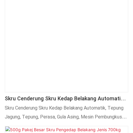
Skru Cenderung Skru Kedap Belakang Automatik,
Tepung Jagung, Tepung, Gula Ais, Mesin
Skru Cenderung Skru Kedap Belakang Automatik, Tepung
Pembungkus Serbuk Bayi
Jagung, Tepung, Perasa, Gula Asing, Mesin Pembungkus
Serbuk Bayi