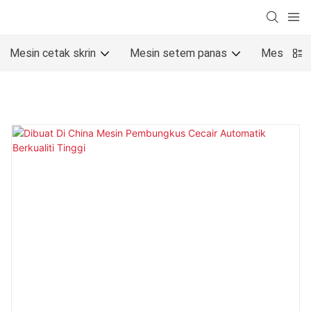
Mesin cetak skrin
Mesin setem panas
Mesin cet