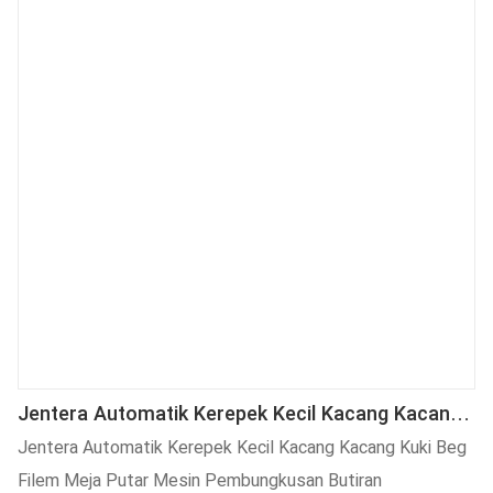
Jentera Automatik Kerepek Kecil Kacang Kacang
Kuki Beg Filem Meja Putar Mesin Pembungkusan
Jentera Automatik Kerepek Kecil Kacang Kacang Kuki Beg
Butiran
Filem Meja Putar Mesin Pembungkusan Butiran