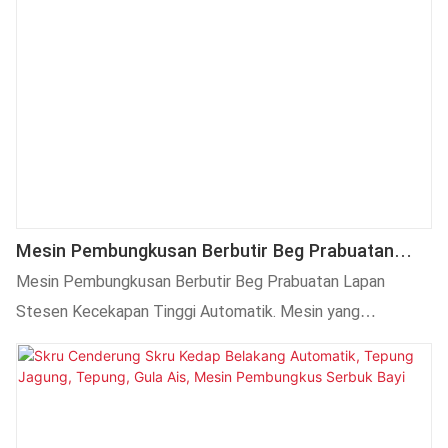
Mesin Pembungkusan Berbutir Beg Prabuatan
Lapan Stesen Kecekapan Tinggi Automatik
Mesin Pembungkusan Berbutir Beg Prabuatan Lapan
Stesen Kecekapan Tinggi Automatik. Mesin yang
digunakan untuk menyukat dan membungkus gula-gula,
kacang, kismis, kacang tanah, biji tembikai, nutlet, kerepek
kentang, coklat, biskut dan butiran besar lain dan bahan
berjisim tidak teratur yang lain secara automatik.