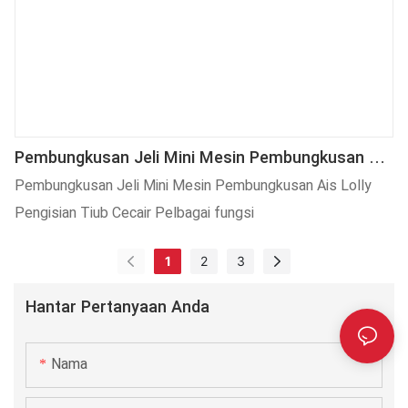
Pembungkusan Jeli Mini Mesin Pembungkusan Ais
Lolly Pengisian Tiub Cecair Pelbagai Fungsi
Pembungkusan Jeli Mini Mesin Pembungkusan Ais Lolly
Pengisian Tiub Cecair Pelbagai fungsi
1
2
3
Hantar Pertanyaan Anda
Nama