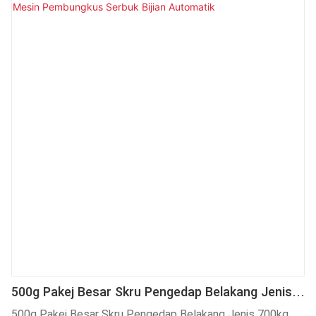
500g Pakej Besar Skru Pengedap Belakang Jenis
700kg Mesin Pembungkus Serbuk Bijian Automatik
500g Pakej Besar Skru Pengedap Belakang Jenis 700kg